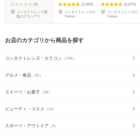
モイスト ティアモ
30枚) ティアモ
(0)
(3,969)
(8,976)
TeAmo 1D
TeAmo 1DAY
コンタクトレンズ通
コンタクトレンズの
コンタクトレンズの
販のグランプリ
TeAmo
TeAmo
お店のカテゴリから商品を探す
コンタクトレンズ・カラコン
（
748
）
グルメ・食品
（
32
）
スイーツ・お菓子
（
28
）
ビューティ・コスメ
（
13
）
スポーツ・アウトドア
（
4
）