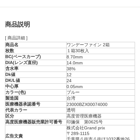
商品説明
[ 商品詳細 ]
商品名
ワンデーファイン 2箱
枚数
１箱30枚入
BC(ベースカーブ)
8.70mm
DIA(レンズ直径)
14.0mm
含水率
38%
Dk値
12
DK/L値
24
中心厚
0.05mm
カラー(色)
ブルー
製造国
台湾
医療機器承認番号
23000BZX00074000
代表カラー
透明
区分
高度管理医療機器
高度医療機器販売業許可番号
印旛保 第0625号
株式会社Grand prix
〒289-1115
広告文責
千葉県八街市八街ほ1032番地26