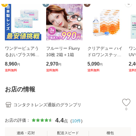
1
2
3
4
ワンデーピュアう
フルーリー Flurry
クリアデュー ハイ
ワ
るおいプラス96枚
10枚 2箱＋1箱
ドロワンステップ
UV
2箱
6箱
2箱
8,960
2,970
5,090
2,4
円
円
円
送料無料
送料無料
送料無料
送料
お店の情報
コンタクトレンズ通販のグランプリ
0
4.4
お店の評価：
点
(
10
件
)
連絡・応対
配送スピード
梱包