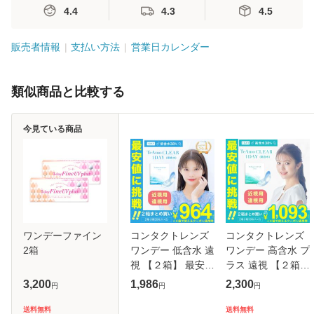
4.4
4.3
4.5
販売者情報
支払い方法
営業日カレンダー
類似商品と比較する
今見ている商品
ワンデーファイン
コンタクトレンズ
コンタクトレンズ
2箱
ワンデー 低含水 遠
ワンデー 高含水 プ
視 【２箱】 最安値
ラス 遠視 【２箱】
に挑戦！ 1箱あた
最安値に挑戦！ 1
3,200
1,986
2,300
円
円
円
り964円 2箱まとめ
箱あたり1093円 2
買い(1箱30枚) UV
箱まとめ買い(1箱
送料無料
送料無料