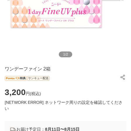
1
/
2
ワンデーファイン 2箱
Pontaパス
特典
サンキュー配送
3,200
円(
税込
)
[NETWORK ERROR] ネットワーク周りの設定を確認してくださ
い
お届け予定日：
8月11日〜8月15日