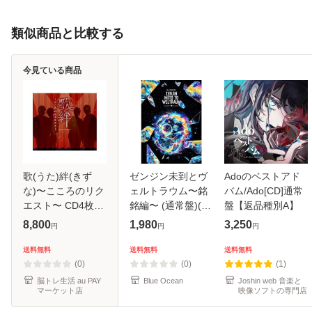
類似商品と比較する
今見ている商品
歌(うた)絆(きず
ゼンジン未到とヴ
Adoのベストアド
な)〜こころのリク
ェルトラウム〜銘
バム/Ado[CD]通常
エスト〜 CD4枚組
銘編〜 (通常盤)(2
盤【返品種別A】
演歌・歌謡曲 全74
枚組) [DVD]
8,800
1,980
3,250
円
円
円
曲
送料無料
送料無料
送料無料
(0)
(0)
(1)
脳トレ生活 au PAY
Blue Ocean
Joshin web 音楽と
マーケット店
映像ソフトの専門店