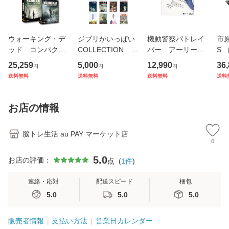
ウォーキング・デ
ジブリがいっぱい
機動警察パトレイ
市原
ッド コンパク
COLLECTION D
バー アーリーデ
S
ト ＤＶＤ−ＢＯ
VD 各20タイト
イズ ブルーレイ
TV
25,259
5,000
12,990
36
円
円
円
Ｘ シーズン1〜5
ル 単品売り
版 
送料無料
送料無料
送料無料
送料
セット
お店の情報
脳トレ生活 au PAY マーケット店
0
5.0
お店の評価：
点
(
1
件
)
連絡・応対
配送スピード
梱包
5.0
5.0
5.0
販売者情報
支払い方法
営業日カレンダー