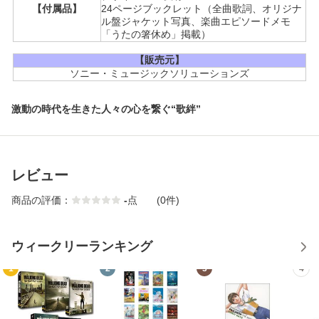
【付属品】
24ページブックレット（全曲歌詞、オリジナ
ル盤ジャケット写真、楽曲エピソードメモ
「うたの箸休め」掲載）
【販売元】
ソニー・ミュージックソリューションズ
激動の時代を生きた人々の心を繋ぐ“歌絆”
レビュー
商品の評価：
-
点
(0件)
ウィークリーランキング
1
2
3
4