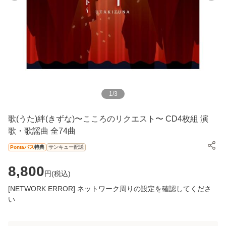
1
/
3
歌(うた)絆(きずな)〜こころのリクエスト〜 CD4枚組 演
歌・歌謡曲 全74曲
Pontaパス
特典
サンキュー配送
8,800
円(
税込
)
[NETWORK ERROR] ネットワーク周りの設定を確認してくださ
い