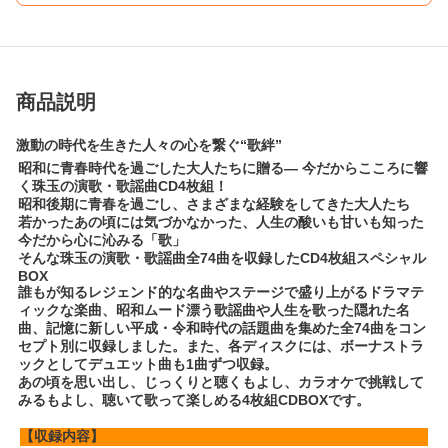
商品説明
激動の時代を生きた人々の心を繋ぐ“歌絆”
昭和に青春時代を過ごした大人たちに贈る— 今だからこころに響
く珠玉の演歌・歌謡曲CD4枚組！
昭和後期に青春を過ごし、さまざまな経験をしてきた大人たち
若かったあの頃には気づかなかった、人生の酸いも甘いも知った
今だから心に沁みる「歌」
そんな珠玉の演歌・歌謡曲全74曲を収録したCD4枚組スペシャル
BOX
誰もが知るレジェンド的な名曲やステージで盛り上がるドラマテ
ィックな楽曲、昭和ムード漂う歌謡曲や人生を歌った隠れた名
曲、記憶に新しい平成・令和時代の話題曲を集めた全74曲をコン
セプト別に収録しました。また、各ディスクには、ボーナストラ
ックとしてデュエット曲も1曲ずつ収録。
あの頃を思い出し、じっくりと聴くもよし、カラオケで挑戦して
みるもよし、聴いて歌って楽しめる4枚組CDBOXです。
【収録内容】