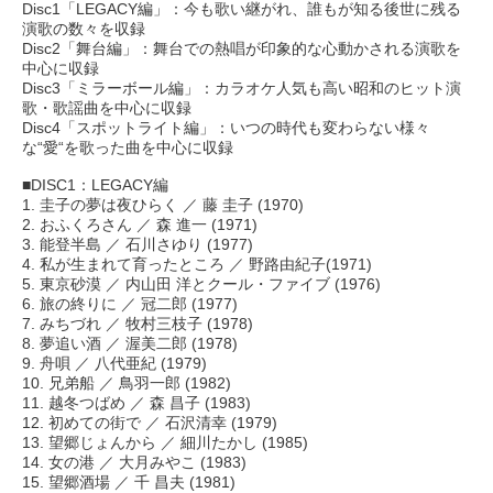
Disc1「LEGACY編」：今も歌い継がれ、誰もが知る後世に残る
演歌の数々を収録
Disc2「舞台編」：舞台での熱唱が印象的な心動かされる演歌を
中心に収録
Disc3「ミラーボール編」：カラオケ人気も高い昭和のヒット演
歌・歌謡曲を中心に収録
Disc4「スポットライト編」：いつの時代も変わらない様々
な“愛“を歌った曲を中心に収録
■DISC1：LEGACY編
1. 圭子の夢は夜ひらく ／ 藤 圭子 (1970)
2. おふくろさん ／ 森 進一 (1971)
3. 能登半島 ／ 石川さゆり (1977)
4. 私が生まれて育ったところ ／ 野路由紀子(1971)
5. 東京砂漠 ／ 内山田 洋とクール・ファイブ (1976)
6. 旅の終りに ／ 冠二郎 (1977)
7. みちづれ ／ 牧村三枝子 (1978)
8. 夢追い酒 ／ 渥美二郎 (1978)
9. 舟唄 ／ 八代亜紀 (1979)
10. 兄弟船 ／ 鳥羽一郎 (1982)
11. 越冬つばめ ／ 森 昌子 (1983)
12. 初めての街で ／ 石沢清幸 (1979)
13. 望郷じょんから ／ 細川たかし (1985)
14. 女の港 ／ 大月みやこ (1983)
15. 望郷酒場 ／ 千 昌夫 (1981)