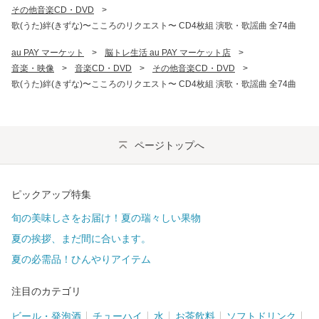
その他音楽CD・DVD
>
歌(うた)絆(きずな)〜こころのリクエスト〜 CD4枚組 演歌・歌謡曲 全74曲
au PAY マーケット
>
脳トレ生活 au PAY マーケット店
>
音楽・映像
>
音楽CD・DVD
>
その他音楽CD・DVD
>
歌(うた)絆(きずな)〜こころのリクエスト〜 CD4枚組 演歌・歌謡曲 全74曲
ページトップへ
ピックアップ特集
旬の美味しさをお届け！夏の瑞々しい果物
夏の挨拶、まだ間に合います。
夏の必需品！ひんやりアイテム
注目のカテゴリ
ビール・発泡酒
チューハイ
水
お茶飲料
ソフトドリンク