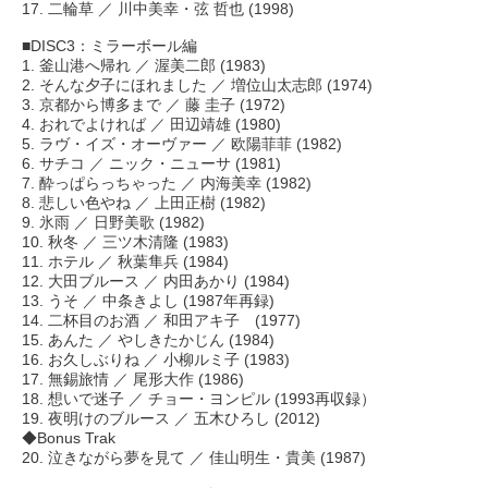
17. 二輪草 ／ 川中美幸・弦 哲也 (1998)
■DISC3：ミラーボール編
1. 釜山港へ帰れ ／ 渥美二郎 (1983)
2. そんな夕子にほれました ／ 増位山太志郎 (1974)
3. 京都から博多まで ／ 藤 圭子 (1972)
4. おれでよければ ／ 田辺靖雄 (1980)
5. ラヴ・イズ・オーヴァー ／ 欧陽菲菲 (1982)
6. サチコ ／ ニック・ニューサ (1981)
7. 酔っぱらっちゃった ／ 内海美幸 (1982)
8. 悲しい色やね ／ 上田正樹 (1982)
9. 氷雨 ／ 日野美歌 (1982)
10. 秋冬 ／ 三ツ木清隆 (1983)
11. ホテル ／ 秋葉隼兵 (1984)
12. 大田ブルース ／ 内田あかり (1984)
13. うそ ／ 中条きよし (1987年再録)
14. 二杯目のお酒 ／ 和田アキ子 (1977)
15. あんた ／ やしきたかじん (1984)
16. お久しぶりね ／ 小柳ルミ子 (1983)
17. 無錫旅情 ／ 尾形大作 (1986)
18. 想いで迷子 ／ チョー・ヨンピル (1993再収録）
19. 夜明けのブルース ／ 五木ひろし (2012)
◆Bonus Trak
20. 泣きながら夢を見て ／ 佳山明生・貴美 (1987)