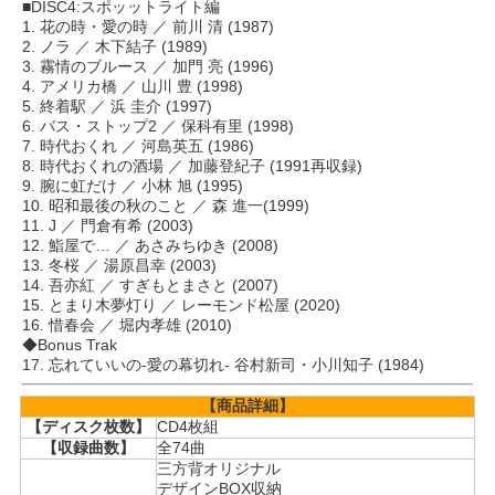
■DISC4:スポッットライト編
1. 花の時・愛の時 ／ 前川 清 (1987)
2. ノラ ／ 木下結子 (1989)
3. 霧情のブルース ／ 加門 亮 (1996)
4. アメリカ橋 ／ 山川 豊 (1998)
5. 終着駅 ／ 浜 圭介 (1997)
6. バス・ストップ2 ／ 保科有里 (1998)
7. 時代おくれ ／ 河島英五 (1986)
8. 時代おくれの酒場 ／ 加藤登紀子 (1991再収録)
9. 腕に虹だけ ／ 小林 旭 (1995)
10. 昭和最後の秋のこと ／ 森 進一(1999)
11. J ／ 門倉有希 (2003)
12. 鮨屋で… ／ あさみちゆき (2008)
13. 冬桜 ／ 湯原昌幸 (2003)
14. 吾亦紅 ／ すぎもとまさと (2007)
15. とまり木夢灯り ／ レーモンド松屋 (2020)
16. 惜春会 ／ 堀内孝雄 (2010)
◆Bonus Trak
17. 忘れていいの-愛の幕切れ- 谷村新司・小川知子 (1984)
【商品詳細】
【ディスク枚数】
CD4枚組
【収録曲数】
全74曲
三方背オリジナル
デザインBOX収納