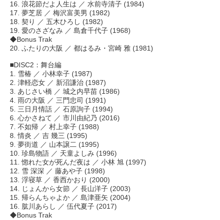
16. 浪花節だよ人生は ／ 水前寺清子 (1984)
17. 夢芝居 ／ 梅沢富美男 (1982)
18. 契り ／ 五木ひろし (1982)
19. 愛のさざなみ ／ 島倉千代子 (1968)
◆Bonus Trak
20. ふたりの大阪 ／ 都はるみ・宮崎 雅 (1981)
■DISC2：舞台編
1. 雪椿 ／ 小林幸子 (1987)
2. 津軽恋女 ／ 新沼謙治 (1987)
3. あじさい橋 ／ 城之内早苗 (1986)
4. 雨の大阪 ／ 三門忠司 (1991)
5. 三日月情話 ／ 石原詢子 (1994)
6. 心かさねて ／ 市川由紀乃 (2016)
7. 不如帰 ／ 村上幸子 (1988)
8. 情炎 ／ 吉 幾三 (1995)
9. 夢街道 ／ 山本譲二 (1995)
10. 珍島物語 ／ 天童よしみ (1996)
11. 惚れた女が死んだ夜は ／ 小林 旭 (1997)
12. 雪 深深 ／ 藤あや子 (1998)
13. 浮寝草 ／ 香西かおり (2000)
14. じょんから女節 ／ 長山洋子 (2003)
15. 帰らんちゃよか ／ 島津亜矢 (2004)
16. 肱川あらし ／ 伍代夏子 (2017)
◆Bonus Trak