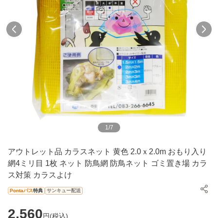
1
/
7
アウトレット品 カラスネット 黄色 2.0ｘ2.0m おもり入り
網4ミリ目 1枚 ネット 防鳥網 防鳥ネット ゴミ置き場 カラ
ス対策 カラスよけ
Pontaパス
特典
サンキュー配送
2,560
円(
税込
)