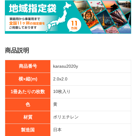
商品説明
商品番号
karasu2020y
横×縦(m)
2.0x2.0
1冊あたりの枚数
10枚入り
色
黄
材質
ポリエチレン
製造国
日本