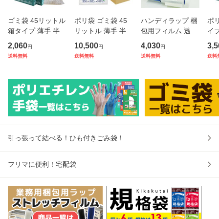
ゴミ袋 45リットル
ポリ袋 ゴミ袋 45
ハンディラップ 梱
ポリ
箱タイプ 薄手 半透
リットル 薄手 半透
包用フィルム 透明
イプ
明 65x80cm 0.015
明 65x80cm 0.012
100mm幅x150m 2
薄手
2,060
10,500
4,030
3,5
円
円
円
mm厚 100枚x2小
mm厚 10枚x150冊
0μ 12本 STR-100-
20
送料無料
送料無料
送料無料
送料
箱 BX-530-2kobak
KN-50 ごみ袋 袋 4
20-b12 ストレッチ
0枚
o ポリ袋 ビニール
5l ナチュラル 送料
フィルム 手巻きタ
-2
袋 45l 箱型 収納 セ
無料 サンキョウプ
イプ クリア 梱包ラ
0l
ット販売
ラテック
ップ 梱包
キ
引っ張って結べる！ひも付きごみ袋！
フリマに便利！宅配袋