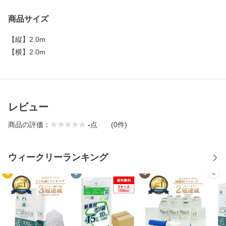
商品サイズ
【
縦
】
2.0m
【
横
】
2.0m
レビュー
商品の評価：
-
点
(0件)
ウィークリーランキング
1
2
3
4