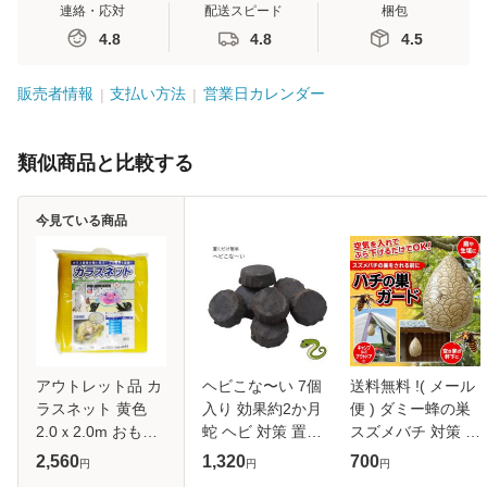
連絡・応対
配送スピード
梱包
4.8
4.8
4.5
販売者情報
支払い方法
営業日カレンダー
類似商品と比較する
今見ている商品
アウトレット品 カ
ヘビこな〜い 7個
送料無料 !( メール
ラスネット 黄色
入り 効果約2か月
便 ) ダミー蜂の巣
2.0ｘ2.0m おもり
蛇 ヘビ 対策 置く
スズメバチ 対策 蜂
入り 網4ミリ目 1
だけ簡単 忌避 蛇避
の巣の設置を予防
2,560
1,320
700
円
円
円
枚 ネット 防鳥網
け
偽スズメバチの巣