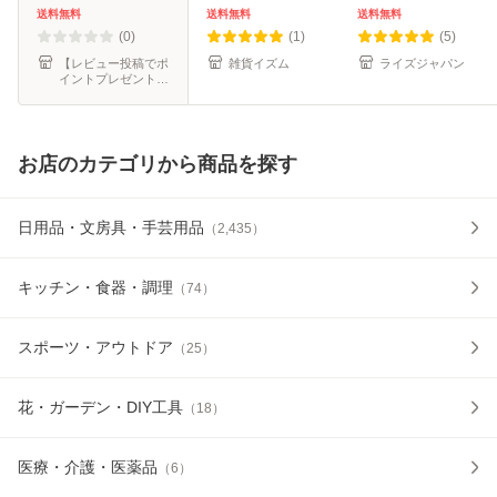
防鳥ネット ゴミ置
屋外 キャンプ 軒下
送料無料
送料無料
送料無料
き場 カラス対策 カ
庭 エアータイプ 夏
(0)
(1)
(5)
ラスよけ
物
【レビュー投稿でポ
雑貨イズム
ライズジャパン
イントプレゼント】
ポリスタジアム
お店のカテゴリから商品を探す
日用品・文房具・手芸用品
（
2,435
）
キッチン・食器・調理
（
74
）
スポーツ・アウトドア
（
25
）
花・ガーデン・DIY工具
（
18
）
医療・介護・医薬品
（
6
）