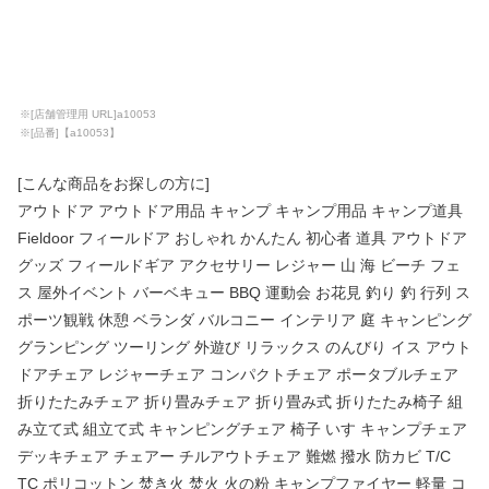
※[店舗管理用 URL]a10053
※[品番]【a10053】
[こんな商品をお探しの方に]
アウトドア アウトドア用品 キャンプ キャンプ用品 キャンプ道具
Fieldoor フィールドア おしゃれ かんたん 初心者 道具 アウトドア
グッズ フィールドギア アクセサリー レジャー 山 海 ビーチ フェ
ス 屋外イベント バーベキュー BBQ 運動会 お花見 釣り 釣 行列 ス
ポーツ観戦 休憩 ベランダ バルコニー インテリア 庭 キャンピング
グランピング ツーリング 外遊び リラックス のんびり イス アウト
ドアチェア レジャーチェア コンパクトチェア ポータブルチェア
折りたたみチェア 折り畳みチェア 折り畳み式 折りたたみ椅子 組
み立て式 組立て式 キャンピングチェア 椅子 いす キャンプチェア
デッキチェア チェアー チルアウトチェア 難燃 撥水 防カビ T/C
TC ポリコットン 焚き火 焚火 火の粉 キャンプファイヤー 軽量 コ