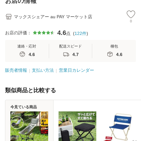
お店の情報
マックスシェアー au PAY マーケット店
0
4.6
お店の評価：
点
(
122
件
)
連絡・応対
配送スピード
梱包
4.6
4.7
4.6
販売者情報
支払い方法
営業日カレンダー
類似商品と比較する
今見ている商品