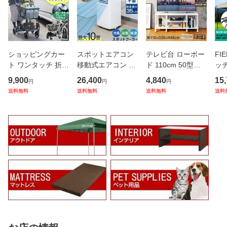
ショッピングカー
スポットエアコン
テレビ台 ローボー
FI
ト ワンタッチ 折り
移動式エアコン 適
ド 110cm 50型対
ッ
たたみ 軽量 おしゃ
応6〜10畳 2.0kW/
応 幅110cm×奥行3
3m
9,900
26,400
4,840
15
円
円
円
れ 4輪 買い物カー
2.2kW 工事不要 ス
0cm×高さ46cm ロ
セ
送料無料
送料無料
送料無料
送料
ト フットブレーキ
ポットクーラー 1
ータイプ テレビボ
化フ
付 レジカゴ 取り外
台3役 冷房 冷風 除
ード テレビラック
熱/
し 2段 大容量 自立
湿 ドライ 送風 ノ
キャスター付き 棚
ト 
マイ
ンドレン
付 3段 1年
m 