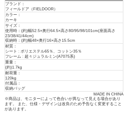
ブランド：
フィールドア（FIELDOOR）
カラー：
カーキ
サイズ：
使用時：(約)幅52.5×奥行64.5×高さ80/95/98/101cm(座面高さ
23/38/41/44cm)
収納時：(約)幅48×奥行16×高さ15.5cm
材質：
シート : ポリエステル65％、コットン35％
フレーム : 超々ジュラルミン(A7075系)
重量：
(約)1.7kg
耐荷重：
120kg
付属品：
収納バッグ
MADE IN CHINA
※商品は、モニターによって色合いが異なって見える場合があり
ます。 また、仕様・デザインは改良のため予告なく変更すること
があります。