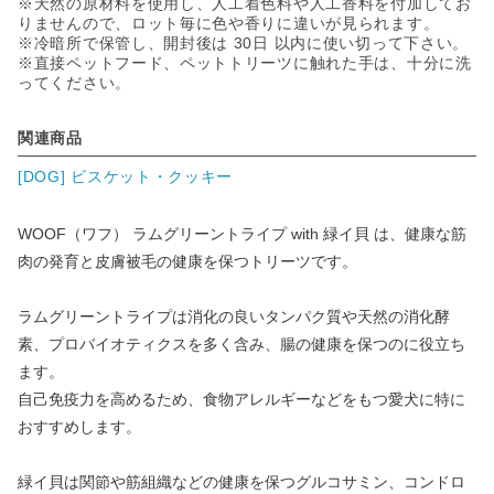
※天然の原材料を使用し、人工着色料や人工香料を付加してお
りませんので、ロット毎に色や香りに違いが見られます。
※冷暗所で保管し、開封後は 30日 以内に使い切って下さい。
※直接ペットフード、ペットトリーツに触れた手は、十分に洗
ってください。
関連商品
[DOG] ビスケット・クッキー
WOOF（ワフ） ラムグリーントライプ with 緑イ貝 は、健康な筋
肉の発育と皮膚被毛の健康を保つトリーツです。
ラムグリーントライプは消化の良いタンパク質や天然の消化酵
素、プロバイオティクスを多く含み、腸の健康を保つのに役立ち
ます。
自己免疫力を高めるため、食物アレルギーなどをもつ愛犬に特に
おすすめします。
緑イ貝は関節や筋組織などの健康を保つグルコサミン、コンドロ