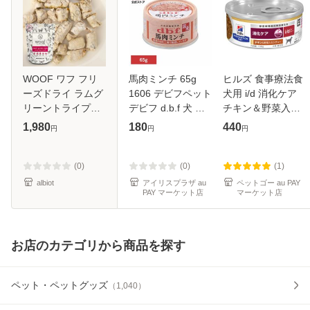
WOOF ワフ フリ
馬肉ミンチ 65g
ヒルズ 食事療法食
ーズドライ ラムグ
1606 デビフペット
犬用 i/d 消化ケア
リーントライプ
デビフ d.b.f 犬 い
チキン＆野菜入り
with 緑イ貝 トリー
ぬ ドッグフード ウ
シチュー缶 156g
1,980
180
440
円
円
円
ツ 40g
ェット 栄養補完食
缶 着色料無添加 発
色剤無添加 トッピ
(0)
(0)
(1)
ング
albiot
アイリスプラザ au
ペットゴー au PAY
PAY マーケット店
マーケット店
お店のカテゴリから商品を探す
ペット・ペットグッズ
（
1,040
）