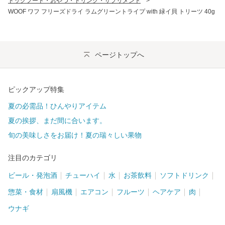
ドッグフード・おやつ・ドリンク・サプリメント
>
WOOF ワフ フリーズドライ ラムグリーントライプ with 緑イ貝 トリーツ 40g
ページトップへ
ピックアップ特集
夏の必需品！ひんやりアイテム
夏の挨拶、まだ間に合います。
旬の美味しさをお届け！夏の瑞々しい果物
注目のカテゴリ
ビール・発泡酒
チューハイ
水
お茶飲料
ソフトドリンク
惣菜・食材
扇風機
エアコン
フルーツ
ヘアケア
肉
ウナギ