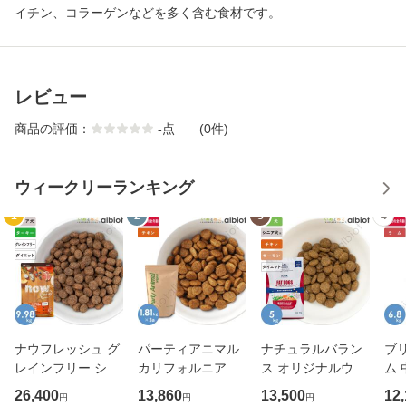
イチン、コラーゲンなどを多く含む食材です。
レビュー
商品の評価：
-
点
(0件)
ウィークリーランキング
1
2
3
4
ナウフレッシュ グ
パーティアニマル
ナチュラルバラン
ブ
レインフリー シニ
カリフォルニア チ
ス オリジナルウル
ム 
ア＆ウェイトマネ
キン＆オーツレシ
トラ 低カロリーレ
グ
26,400
13,860
13,500
12
円
円
円