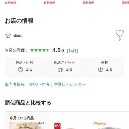
ジメント 9.98kg
ピ 1.81kg×3袋
シピ FAT DOGS チ
送料無料
送料無料
送料無料
送料
レギュラー粒 ドッ
キン＆サーモン 5k
グフード
g ドッグフード ド
ライフード （旧リ
お店の情報
デュースカ
albiot
0
4.5
お店の評価：
点
(
14
件
)
連絡・応対
配送スピード
梱包
4.6
4.5
4.5
販売者情報
支払い方法
営業日カレンダー
類似商品と比較する
今見ている商品