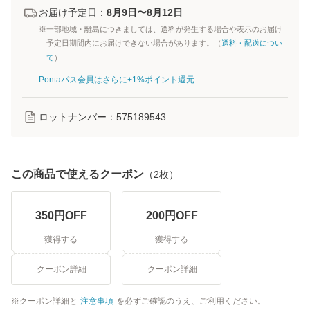
お届け予定日：
8月9日〜8月12日
※一部地域・離島につきましては、送料が発生する場合や表示のお届け
予定日期間内にお届けできない場合があります。（
送料・配送につい
て
）
Pontaパス会員はさらに+1%ポイント還元
ロットナンバー：
575189543
この商品で使えるクーポン
（
2
枚）
350
円OFF
200
円OFF
獲得する
獲得する
クーポン詳細
クーポン詳細
クーポン詳細と
注意事項
を必ずご確認のうえ、ご利用ください。