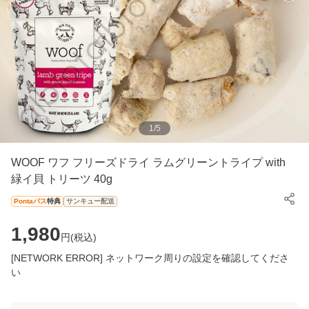
1
/
5
WOOF ワフ フリーズドライ ラムグリーントライプ with
緑イ貝 トリーツ 40g
Pontaパス
特典
サンキュー配送
1,980
円(
税込
)
[NETWORK ERROR] ネットワーク周りの設定を確認してくださ
い