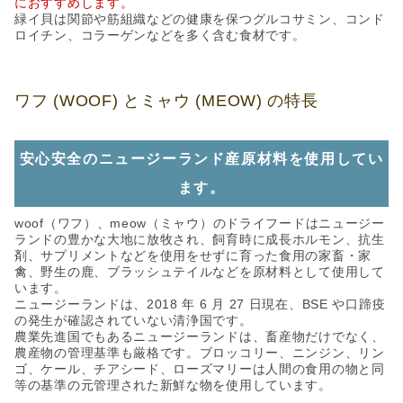
におすすめします。
緑イ貝は関節や筋組織などの健康を保つグルコサミン、コンド
ロイチン、コラーゲンなどを多く含む食材です。
ワフ (WOOF) とミャウ (MEOW) の特長
安心安全のニュージーランド産原材料を使用してい
ます。
woof（ワフ）、meow（ミャウ）のドライフードはニュージー
ランドの豊かな大地に放牧され、飼育時に成長ホルモン、抗生
剤、サプリメントなどを使用をせずに育った食用の家畜・家
禽、野生の鹿、ブラッシュテイルなどを原材料として使用して
います。
ニュージーランドは、2018 年 6 月 27 日現在、BSE や口蹄疫
の発生が確認されていない清浄国です。
農業先進国でもあるニュージーランドは、畜産物だけでなく、
農産物の管理基準も厳格です。ブロッコリー、ニンジン、リン
ゴ、ケール、チアシード、ローズマリーは人間の食用の物と同
等の基準の元管理された新鮮な物を使用しています。