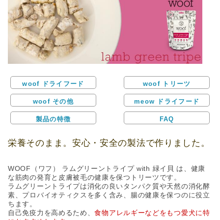
woof ドライフード
woof トリーツ
woof その他
meow ドライフード
製品の特徴
FAQ
栄養そのまま。安心・安全の製法で作りました。
WOOF（ワフ） ラムグリーントライプ with 緑イ貝 は、健康
な筋肉の発育と皮膚被毛の健康を保つトリーツです。
ラムグリーントライプは消化の良いタンパク質や天然の消化酵
素、プロバイオティクスを多く含み、腸の健康を保つのに役立
ちます。
自己免疫力を高めるため、
食物アレルギーなどをもつ愛犬に特