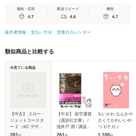
連絡・応対
配送スピード
梱包
4.7
4.6
4.7
販売者情報
支払い方法
営業日カレンダー
類似商品と比較する
今見ている商品
【中古】 スロー・
【中古】 架空通貨
ちいかわ なんか小
ジェットコースタ
（講談社文庫） /
さくてかわいいや
ー 2 （KC デザー
池井戸 潤 / 講談社
つ 1/ナガノ
ト） / 佐倉 チカコ
[文庫]【メール便送
261
261
1,100
円
円
円