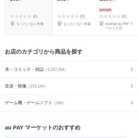
/ 講談社 [コミック]
料無料】
【メール便送料無
送料無料
料】
(0)
(0)
(0)
もったいない本舗
もったいない本舗
bookfan au PAY マ
ーケット店
お店のカテゴリから商品を探す
本・コミック・雑誌
（
1,257,358
）
音楽・映像
（
151,144
）
ゲーム機・ゲームソフト
（
280
）
au PAY マーケット
のおすすめ