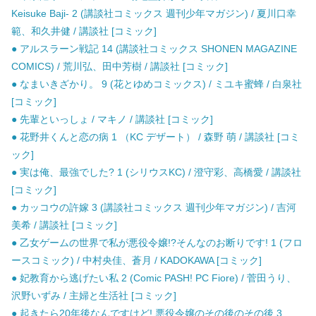
Keisuke Baji- 2 (講談社コミックス 週刊少年マガジン) / 夏川口幸
範、和久井健 / 講談社 [コミック]
● アルスラーン戦記 14 (講談社コミックス SHONEN MAGAZINE
COMICS) / 荒川弘、田中芳樹 / 講談社 [コミック]
● なまいきざかり。 9 (花とゆめコミックス) / ミユキ蜜蜂 / 白泉社
[コミック]
● 先輩といっしょ / マキノ / 講談社 [コミック]
● 花野井くんと恋の病 1 （KC デザート） / 森野 萌 / 講談社 [コミ
ック]
● 実は俺、最強でした? 1 (シリウスKC) / 澄守彩、高橋愛 / 講談社
[コミック]
● カッコウの許嫁 3 (講談社コミックス 週刊少年マガジン) / 吉河
美希 / 講談社 [コミック]
● 乙女ゲームの世界で私が悪役令嬢!?そんなのお断りです! 1 (フロ
ースコミック) / 中村央佳、蒼月 / KADOKAWA [コミック]
● 妃教育から逃げたい私 2 (Comic PASH! PC Fiore) / 菅田うり、
沢野いずみ / 主婦と生活社 [コミック]
● 起きたら20年後なんですけど! 悪役令嬢のその後のその後 3