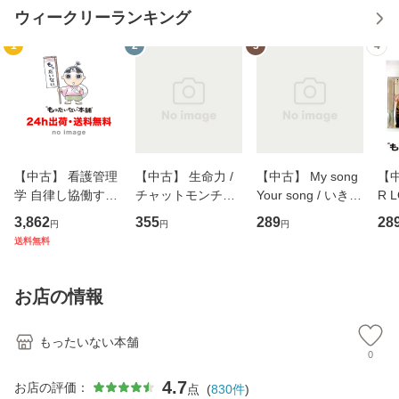
ウィークリーランキング
1
2
3
4
【中古】 看護管理
【中古】 生命力 /
【中古】 My song
【中
学 自律し協働する
チャットモンチー /
Your song / いきも
R 
専門職の看護マネ
キューンレコード
のがかり / [CD]
産限
3,862
355
289
28
円
円
円
ジメントスキル 改
[CD]【メール便送
【メール便送料無
翔太
送料無料
訂第3版 (看護学テ
料無料】
料】
[C
キストNiCE) / 手島
料
恵 藤本幸三 / 南江
お店の情報
堂 [単行
もったいない本舗
0
4.7
お店の評価：
点
(
830
件
)