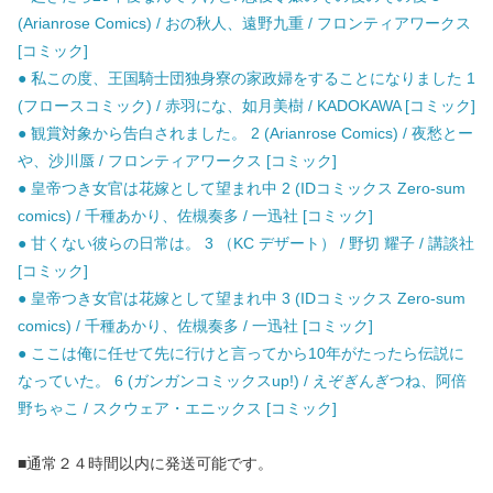
(Arianrose Comics) / おの秋人、遠野九重 / フロンティアワークス
[コミック]
● 私この度、王国騎士団独身寮の家政婦をすることになりました 1
(フロースコミック) / 赤羽にな、如月美樹 / KADOKAWA [コミック]
● 観賞対象から告白されました。 2 (Arianrose Comics) / 夜愁とー
や、沙川蜃 / フロンティアワークス [コミック]
● 皇帝つき女官は花嫁として望まれ中 2 (IDコミックス Zero-sum
comics) / 千種あかり、佐槻奏多 / 一迅社 [コミック]
● 甘くない彼らの日常は。 3 （KC デザート） / 野切 耀子 / 講談社
[コミック]
● 皇帝つき女官は花嫁として望まれ中 3 (IDコミックス Zero-sum
comics) / 千種あかり、佐槻奏多 / 一迅社 [コミック]
● ここは俺に任せて先に行けと言ってから10年がたったら伝説に
なっていた。 6 (ガンガンコミックスup!) / えぞぎんぎつね、阿倍
野ちゃこ / スクウェア・エニックス [コミック]
■通常２４時間以内に発送可能です。