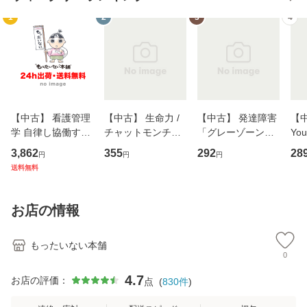
1
2
3
4
【中古】 看護管理
【中古】 生命力 /
【中古】 発達障害
【中
学 自律し協働する
チャットモンチー /
「グレーゾーン」
You
専門職の看護マネ
キューンレコード
その正しい理解と
のがか
3,862
355
292
28
円
円
円
ジメントスキル 改
[CD]【メール便送
克服法 (SB新書 57
【
送料無料
訂第3版 (看護学テ
料無料】
2) / 岡田尊司 / Ｓ
料
キストNiCE) / 手島
Ｂクリエイティブ
恵 藤本幸三 / 南江
[新書]【メール便送
お店の情報
堂 [単行
料無料】
もったいない本舗
0
4.7
お店の評価：
点
(
830
件
)