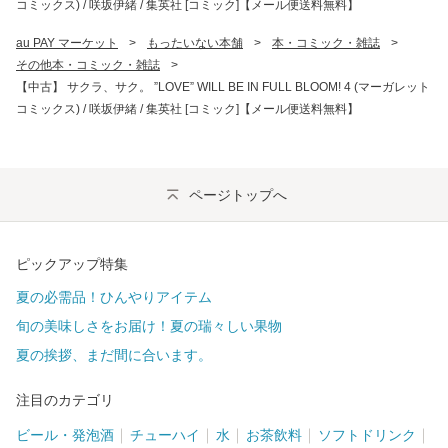
コミックス) / 咲坂伊緒 / 集英社 [コミック]【メール便送料無料】
au PAY マーケット
>
もったいない本舗
>
本・コミック・雑誌
>
その他本・コミック・雑誌
>
【中古】 サクラ、サク。 ”LOVE” WILL BE IN FULL BLOOM! 4 (マーガレット
コミックス) / 咲坂伊緒 / 集英社 [コミック]【メール便送料無料】
ページトップへ
ピックアップ特集
夏の必需品！ひんやりアイテム
旬の美味しさをお届け！夏の瑞々しい果物
夏の挨拶、まだ間に合います。
注目のカテゴリ
ビール・発泡酒
チューハイ
水
お茶飲料
ソフトドリンク