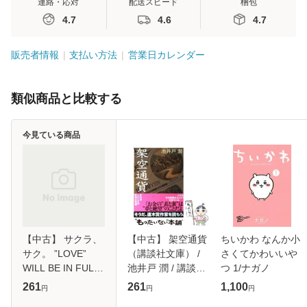
連絡・応対
配送スピード
梱包
4.7
4.6
4.7
販売者情報
支払い方法
営業日カレンダー
類似商品と比較する
今見ている商品
【中古】 サクラ、
【中古】 架空通貨
ちいかわ なんか小
サク。 ”LOVE”
（講談社文庫） /
さくてかわいいや
WILL BE IN FULL
池井戸 潤 / 講談社
つ 1/ナガノ
BLOOM! 4 (マーガ
[文庫]【メール便送
261
261
1,100
円
円
円
レットコミックス)
料無料】