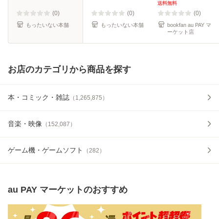
/ 咲坂伊緒 / 集英社
送料無料
[コミック]【メール
(0)
(0)
(0)
便送料
もったいない本舗
もったいない本舗
bookfan au PAY マ
ーケット店
お店のカテゴリから商品を探す
本・コミック・雑誌
（
1,265,875
）
音楽・映像
（
152,087
）
ゲーム機・ゲームソフト
（
282
）
au PAY マーケット
のおすすめ