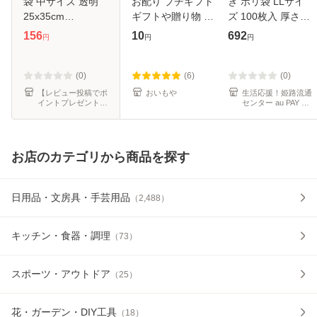
袋 中サイズ 透明
お配り プチギフト
き ポリ袋 LLサイ
25x35cm
ギフトや贈り物 お
ズ 100枚入 厚さ
0.020mm厚 50枚
いもや
0.020mm 乳白色
156
10
692
円
円
円
LN-12bara ゴミ袋
タイプ
ビニール袋 食品用
（4521684233301
調理用 小分け袋 野
(0)
(6)
(0)
菜 キッチン用品 台
【レビュー投稿でポ
おいもや
生活応援！姫路流通
イントプレゼント】
センター au PAY マ
ポリスタジアム
ーケット店
お店のカテゴリから商品を探す
日用品・文房具・手芸用品
（
2,488
）
キッチン・食器・調理
（
73
）
スポーツ・アウトドア
（
25
）
花・ガーデン・DIY工具
（
18
）