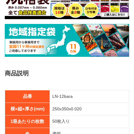
商品説明
品番
LN-12bara
横×縦×厚さ(mm)
250x350x0.020
1冊あたりの枚数
50枚入り
色
透明