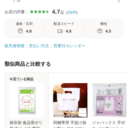
アム
0
4.7
お店の評価：
点
(
26
件
)
連絡・応対
配送スピード
梱包
4.8
4.8
4.5
販売者情報
支払い方法
営業日カレンダー
類似商品と比較する
今見ている商品
保存袋 食品用ポリ
同梱専用 手提げ袋
ジャパックス 手付