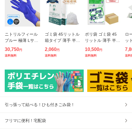
ニトリルフィール
ゴミ袋 45リットル
ポリ袋 ゴミ袋 45
ロー
ブルー 極薄 Lサイ
箱タイプ 薄手 半透
リットル 薄手 半透
ット
ズ パウダーフリー
明 65x80cm 0.015
明 65x80cm 0.012
2m
30,750
2,060
10,500
7,8
円
円
円
200枚x15小箱 左
mm厚 100枚x2小
mm厚 10枚x150冊
冊 
送料無料
送料無料
送料無料
送料
右兼用 11679 ニト
箱 BX-530-2kobak
KN-50 ごみ袋 袋 4
ポリ
リル手袋 ニトリル
o ポリ袋 ビニール
5l ナチュラル 送料
料無
ゴム グローブ 使い
袋 45l 箱型 収納 セ
無料 サンキョウプ
ー
捨て手袋
ット販売
ラテック
プ 
引っ張って結べる！ひも付きごみ袋！
フリマに便利！宅配袋