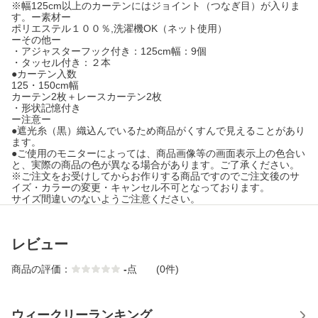
※幅125cm以上のカーテンにはジョイント（つなぎ目）が入りま
す。ー素材ー
ポリエステル１００％,洗濯機OK（ネット使用）
ーその他ー
・アジャスターフック付き：125cm幅：9個
・タッセル付き：２本
●カーテン入数
125・150cm幅
カーテン2枚＋レースカーテン2枚
・形状記憶付き
ー注意ー
●遮光糸（黒）織込んでいるため商品がくすんで見えることがあり
ます。
●ご使用のモニターによっては、商品画像等の画面表示上の色合い
と、実際の商品の色が異なる場合があります。ご了承ください。
※ご注文をお受けしてからお作りする商品ですのでご注文後のサ
イズ・カラーの変更・キャンセル不可となっております。
サイズ間違いのないようご注意ください。
レビュー
商品の評価：
-
点
(0件)
ウィークリーランキング