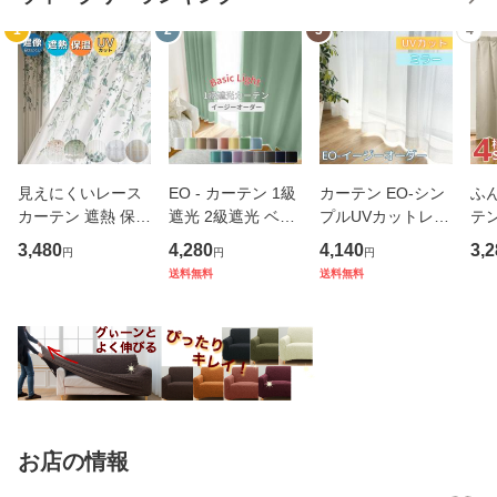
1
2
3
4
見えにくいレース
EO - カーテン 1級
カーテン EO-シン
ふ
カーテン 遮熱 保温
遮光 2級遮光 ベー
プルUVカットレー
テン
UVカットナチュラ
シック ライト 遮光
スカーテン【幅15
テン
3,480
4,280
4,140
3,2
円
円
円
ル 絵羽 デザイン
カーテン幅100cm
0cm×丈148~218c
3カ
送料無料
送料無料
多機能レースカー
2枚 幅200cm 1枚
m】
幅1
テン ボタニカル 爽
丈80〜135cm ナチ
幅1
やか オーナメント
ュラル 16色 イー
２
【幅100
ジーオーダ
お店の情報