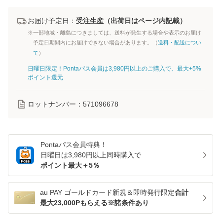
お届け予定日：
受注生産（出荷日はページ内記載）
※一部地域・離島につきましては、送料が発生する場合や表示のお届け
予定日期間内にお届けできない場合があります。（
送料・配送につい
て
）
日曜日限定！Pontaパス会員は3,980円以上のご購入で、最大+5%
ポイント還元
ロットナンバー：
571096678
Pontaパス
会員特典！
日曜日は
3,980
円以上同時購入で
ポイント最大＋
5
％
au PAY ゴールドカード新規＆即時発行限定
合計
最大23,000Pもらえる※諸条件あり