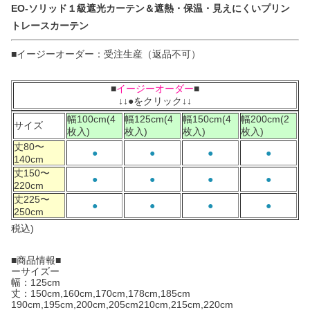
EO-ソリッド１級遮光カーテン＆遮熱・保温・見えにくいプリン
トレースカーテン
■イージーオーダー：受注生産（返品不可）
■
イージーオーダー
■
↓↓●をクリック↓↓
幅100cm(4
幅125cm(4
幅150cm(4
幅200cm(2
サイズ
枚入)
枚入)
枚入)
枚入)
丈80〜
●
●
●
●
140cm
丈150〜
●
●
●
●
220cm
丈225〜
●
●
●
●
250cm
税込
)
■商品情報■
ーサイズー
幅：125cm
丈：150cm,160cm,170cm,178cm,185cm
190cm,195cm,200cm,205cm210cm,215cm,220cm