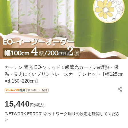
1
/
20
カーテン 遮光 EO-ソリッド１級遮光カーテン&遮熱・保
温・見えにくいプリントレースカーテンセット【幅125cm
×丈150~220cm】
Pontaパス
特典
サンキュー配送
15,440
円(
税込
)
[NETWORK ERROR] ネットワーク周りの設定を確認してくださ
い