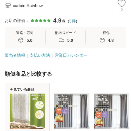
curtain Rainbow
0
4.9
お店の評価：
点
(
5
件
)
連絡・応対
配送スピード
梱包
5.0
5.0
4.8
販売者情報
支払い方法
営業日カレンダー
類似商品と比較する
今見ている商品