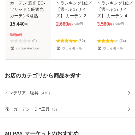
カーテン 遮光 EO-
＼ランキング1位／
＼ランキング1位／
ソリッド１級遮光
【選べる17サイ
【選べる17サイ
カーテン&遮熱・
ズ】 カーテン 2枚
ズ】 カーテン 4枚
保温・見えにくい
セット 遮光 1級 3
セット 遮光 レース
15,440
2,680
3,580
2,980
円
3,980
円
円
円
円
プリントレースカ
層構造 形状記憶 遮
カーテンセット 1
ーテンセット【幅
熱 防寒 断熱 洗え
級 三層構造 形状記
送料無料
125cm×丈
る 遮光カーテン 遮
憶 遮熱 遮像 防寒
(0)
(62)
(74)
150~220cm】
光率99.99
洗える 遮
curtain Rainbow
ウェイモール
ウェイモール
お店のカテゴリから商品を探す
インテリア・寝具
（
470
）
花・ガーデン・DIY工具
（
3
）
au PAY マーケット
のおすすめ