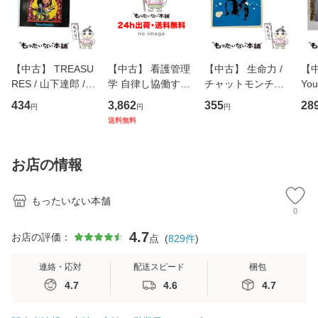
【中古】 TREASU
【中古】 看護管理
【中古】 生命力 /
【中
RES / 山下達郎 /
学 自律し協働する
チャットモンチー /
You
イーストウエス
専門職の看護マネ
キューンレコード
のがか
434
3,862
355
28
円
円
円
ト・ジャパン [CD]
ジメントスキル 改
[CD]【メール便送
【
送料無料
【メール便送料無
訂第3版 (看護学テ
料無料】
料
料】
キストNiCE) / 手島
恵 藤本幸三 / 南江
お店の情報
堂 [単行
もったいない本舗
0
4.7
お店の評価：
点
(
829
件
)
連絡・応対
配送スピード
梱包
4.7
4.6
4.7