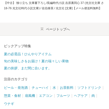
【中古】 独り立ち 文庫書下ろし/長編時代小説 吉原裏同心 37 (光文社文庫 さ
18-76 光文社時代小説文庫) / 佐伯泰英 / 光文社 [文庫]【メール便送料無料】
ページトップへ
ピックアップ特集
夏の必需品！ひんやりアイテム
旬の美味しさをお届け！夏の瑞々しい果物
夏の挨拶、まだ間に合います。
注目のカテゴリ
ビール・発泡酒
チューハイ
水
お茶飲料
ソフトドリンク
惣菜・食材
扇風機
エアコン
フルーツ
ヘアケア
肉
ウナギ