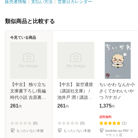
販売者情報
支払い方法
営業日カレンダー
類似商品と比較する
今見ている商品
【中古】 独り立ち
【中古】 架空通貨
ちいかわ なんか小
文庫書下ろし/長編
（講談社文庫） /
さくてかわいいや
時代小説 吉原裏同
池井戸 潤 / 講談社
つ 7/ナガノ
心 37 (光文社文庫
[文庫]【メール便送
261
261
1,375
円
円
円
さ18-76 光文社時
料無料】
代小説文庫) / 佐伯
送料無料
泰英 / 光文社 [文
(0)
(0)
(1)
庫]【メ
もったいない本舗
もったいない本舗
bookfan au PAY マ
ーケット店