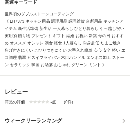
関連キーワード
世界初のダブルストーンコーティング
《 LH7373 キッチン用品 調理用品 調理雑貨 台所用品 キッチンア
イテム 新生活準備 新生活 一人暮らし ひとり暮らし 引っ越し祝い
実用的 贈り物 プレゼント ギフト 結婚 お祝い 新築 母の日 おすす
め オススメ オシャレ 朝食 軽食 1人暮らし 単身赴任 たまご焼き
焦げ付きにくい こびりつきにくい お手入れ簡単 安心 安全 軽い エ
コ調理 翡翠 ヒスイフライパン 木目ハンドル エンボス加工 ストー
ン セラミック 韓国 お洒落 おしゃれ グリーン ミント 》
レビュー
商品の評価：
-
点
(0件)
ウィークリーランキング
1
2
3
4