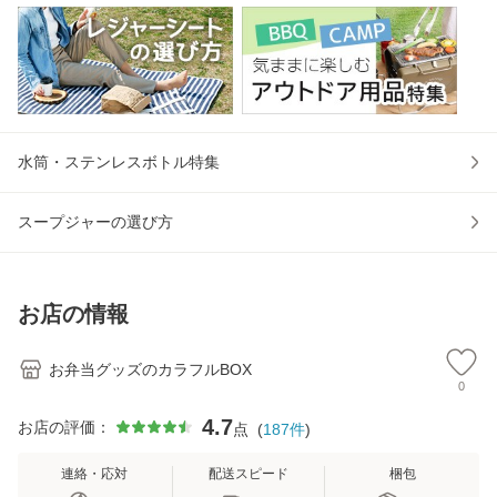
水筒・ステンレスボトル特集
スープジャーの選び方
お店の情報
お弁当グッズのカラフルBOX
0
4.7
お店の評価：
点
(
187
件
)
連絡・応対
配送スピード
梱包