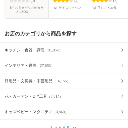
グパン 卵焼きフラ
【 お弁当用 卵焼き
(0)
(4)
(7)
イパン 18セン
器 玉子焼き器
お弁当グッズのカラ
ライズジャパン
手しごと本舗
フルBOX
お店のカテゴリから商品を探す
キッチン・食器・調理
（
31,854
）
インテリア・寝具
（
27,653
）
日用品・文房具・手芸用品
（
16,155
）
花・ガーデン・DIY工具
（
5,514
）
キッズベビー・マタニティ
（
3,840
）
もっと見る