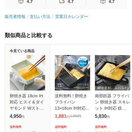
4.7
4.7
4.7
販売者情報
支払い方法
営業日カレンダー
類似商品と比較する
今見ている商品
卵焼き器 18cm IH
送料無料 ! 卵焼き
南部鉄器 フライパ
対応 ヒスイ＆ダイ
フライパン
ン 卵焼き器 スキレ
ヤモンド Wストー
13×18cm IH対応
ット IH対応 鉄
ンコーティング
ガス火対応 こびり
13cm 及春鋳造所
4,950
1,881
5,830
1,980
円
円
円
円
PFOAフリー （ ガ
付きにくい マーブ
日本製 玉子焼き器
ス火 IH 対応 エッ
ルコート 卵焼き用
卵焼き 玉子焼き
送料無料
送料無料
送料無料