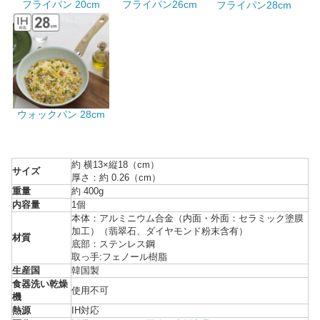
フライパン 20cm
フライパン26cm
フライパン28cm
ウォックパン 28cm
約 横13×縦18（cm）
サイズ
厚さ：約 0.26（cm）
重量
約 400g
内容量
1個
本体：アルミニウム合金（内面・外面：セラミック塗膜
加工）（翡翠石、ダイヤモンド粉末含有）
材質
底部：ステンレス鋼
取っ手:フェノール樹脂
生産国
韓国製
食器洗い乾燥
使用不可
機
熱源
IH対応