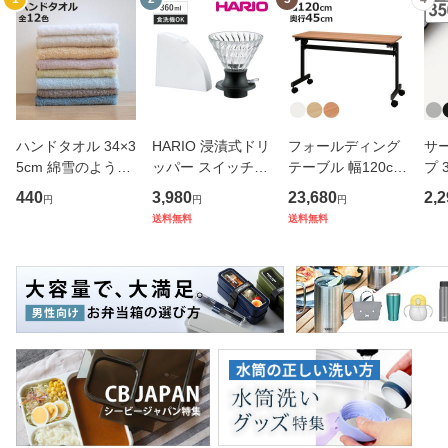
ハンドタオル 34×3
HARIO 浸漬式ドリ
フォールディング
サ
5cm 綿雪のような
ッパー スイッチ36
テーブル 幅120cm
プ 
タオル ベルベット
0 （ ハリオ コーヒ
奥行き45cm キャ
フ
440
3,980
23,680
2,2
円
円
円
カラー （ タオル
ー ドリッパー ペー
スター付き 折りた
ス 
送料無料
送料無料
ウォッシュタオル
パー付き 360ml 耐
たみ （ 法人限定
er
ハンカチタオル ハ
熱ガラス 食洗機対
テーブル 長机 スタ
マ
ンカチ 洗面タオル
応 おしゃれ シンプ
ッキング 会議机 ミ
マグ
綿 コッ
ル ハン
ーティング
保冷