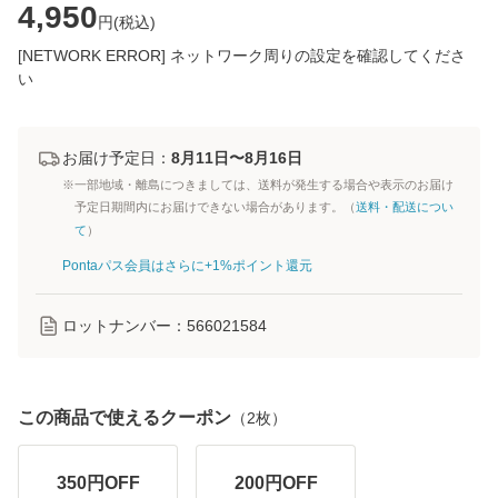
4,950
円(
税込
)
[NETWORK ERROR] ネットワーク周りの設定を確認してくださ
い
お届け予定日：
8月11日〜8月16日
※一部地域・離島につきましては、送料が発生する場合や表示のお届け
予定日期間内にお届けできない場合があります。（
送料・配送につい
て
）
Pontaパス会員はさらに+1%ポイント還元
ロットナンバー：
566021584
この商品で使えるクーポン
（
2
枚）
350
円OFF
200
円OFF