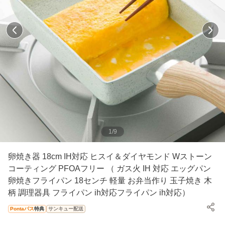
1
/
9
卵焼き器 18cm IH対応 ヒスイ＆ダイヤモンド Wストーン
コーティング PFOAフリー （ ガス火 IH 対応 エッグパン
卵焼きフライパン 18センチ 軽量 お弁当作り 玉子焼き 木
柄 調理器具 フライパン ih対応フライパン ih対応）
Pontaパス
特典
サンキュー配送