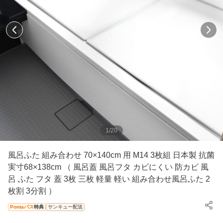
1
/
20
風呂ふた 組み合わせ 70×140cm 用 M14 3枚組 日本製 抗菌
実寸68×138cm （ 風呂蓋 風呂フタ カビにくい 防カビ 風
呂 ふた フタ 蓋 3枚 三枚 軽量 軽い 組み合わせ風呂ふた 2
枚割 3分割 ）
Pontaパス
特典
サンキュー配送