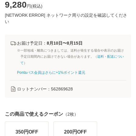
9,280
円(
税込
)
[NETWORK ERROR] ネットワーク周りの設定を確認してくださ
い
お届け予定日：
8月10日〜8月15日
※一部地域・離島につきましては、送料が発生する場合や表示のお届け
予定日期間内にお届けできない場合があります。（
送料・配送につい
て
）
Pontaパス会員はさらに+1%ポイント還元
ロットナンバー：
562869628
この商品で使えるクーポン
（
2
枚）
350
円OFF
200
円OFF