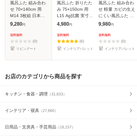
風呂ふた 組み合わ
風呂ふた 折りたた
風呂ふた 組み合わ
せ 70×140cm 用
み 75×150cm 用
せ 軽量 カビの生え
M14 3枚組 日本製
L15 Ag抗菌 実寸
にくい風呂ふた L-
抗菌 実寸
75×151.8cm （ 風
14 75×140cm 実寸
9,280
4,980
9,980
円
円
円
68×138cm （ 風呂
呂蓋 風呂フタ 風呂
73×138cm 3枚組
蓋 風呂フタ カビに
ふた 保温 お風呂
（ 風呂蓋 風呂フタ
送料無料
送料無料
送料無料
くい 防カビ 風呂
抗菌 防カビ 防汚
風呂 ふた 保温 か
(0)
(6)
(0)
ふた フタ 蓋 3枚
折りたたみ
びにく
リビングート
インテリアパレット
インテリアパレット
お店のカテゴリから商品を探す
キッチン・食器・調理
（
31,833
）
インテリア・寝具
（
27,660
）
日用品・文房具・手芸用品
（
16,157
）