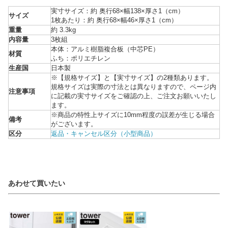
実寸サイズ：約 奥行68×幅138×厚さ1（cm）
サイズ
1枚あたり：約 奥行68×幅46×厚さ1（cm）
重量
約 3.3kg
内容量
3枚組
本体：アルミ樹脂複合板（中芯PE）
材質
ふち：ポリエチレン
生産国
日本製
※【規格サイズ】と【実寸サイズ】の2種類あります。
規格サイズは実際の寸法とは異なりますので、ページ内
注意事項
に記載の実寸サイズをご確認の上、ご注文お願いいたし
ます。
※商品の特性上サイズに10mm程度の誤差が生じる場合
備考
がございます。
区分
返品・キャンセル区分（小型商品）
あわせて買いたい