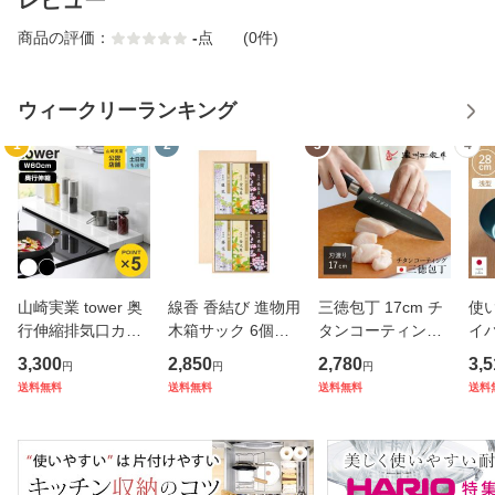
商品の評価：
-
点
(0件)
ウィークリーランキング
1
2
3
4
山崎実業 tower 奥
線香 香結び 進物用
三徳包丁 17cm チ
使
行伸縮排気口カバ
木箱サック 6個入
タンコーティング
イパ
ー タワー 60cmコ
り ギフト （ お線
濃州正宗 日本製 （
応 
3,300
2,850
2,780
3,5
円
円
円
ンロ用 （ 4903208
香 微煙 仏壇 お墓
包丁 万能包丁 料理
本製
送料無料
送料無料
送料無料
送料
045629 タワーシ
参り お彼岸 法事
包丁 分化包丁 17
ガ
リーズ 排気口カバ
お盆 供養 日本香堂
センチ 175mm 17
イ
ー 伸縮式 幅60cm
プレゼント 贈り物
5ミリ チタン 錆び
パン
コンロ用 フラ
）
にくい 切
め鍋