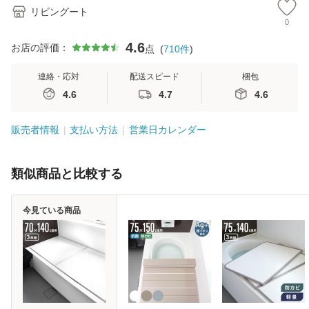
リビングート
0
4.6
お店の評価：
点
(
710
件
)
連絡・応対
配送スピード
梱包
4.6
4.7
4.6
販売者情報
支払い方法
営業日カレンダー
類似商品と比較する
今見ている商品