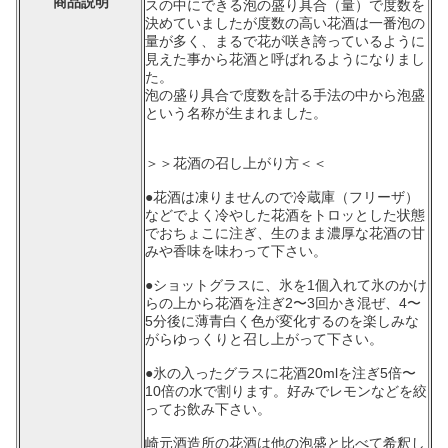
商品説明
スの中にできる泡の盛り具合（量）で度数を
決めていましたが度数の高い花酒は一番泡の
量が多く、まるで花が咲き誇っているように
見えた事から花酒と呼ばれるようになりまし
た。
泡の盛り具合で度数を計る手法の中から泡盛
という名称が生まれました。
＞＞花酒の召し上がり方＜＜
●花酒は凍りませんので冷蔵庫（フリーザ）
などでよく冷やした花酒をトロッとした状態
でおちょこに注ぎ、生のまま濃厚な花酒の甘
みや香味を味わって下さい。
●ショットグラスに、氷を1個入れて氷のかけ
らの上から花酒を注ぎ2〜3回かき混ぜ、4〜
5分後に薄青白く色が変化するのを楽しみな
がらゆっくりと召し上がって下さい。
●氷の入ったグラスに花酒20mlを注ぎ5倍〜
10倍の水で割ります。好みでレモンなどを絞
ってお飲み下さい。
崎元酒造所の花酒は他の泡盛と比べて希釈し