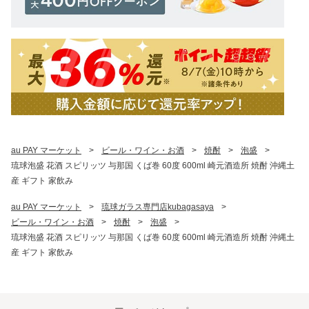
au PAY マーケット
>
ビール・ワイン・お酒
>
焼酎
>
泡盛
>
琉球泡盛 花酒 スピリッツ 与那国 くば巻 60度 600ml 崎元酒造所 焼酎 沖縄土
産 ギフト 家飲み
au PAY マーケット
>
琉球ガラス専門店kubagasaya
>
ビール・ワイン・お酒
>
焼酎
>
泡盛
>
琉球泡盛 花酒 スピリッツ 与那国 くば巻 60度 600ml 崎元酒造所 焼酎 沖縄土
産 ギフト 家飲み