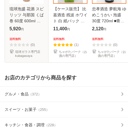
琉球泡盛 花酒 スピ
【ケース販売】 比
忠孝酒造 夢航海 ゆ
リッツ 与那国 くば
嘉酒造 残波 ホワイ
めこうかい 泡盛
巻 60度 600ml 崎
ト 白 紙パック 泡
30度 720ml ■青リ
元酒造所 焼酎 沖縄
盛 25度 1800ml×6
ンゴのようなフル
5,920
11,400
2,120
円
円
円
土産 ギフト 家飲み
本セット
ーティーな香り
送料無料
送料無料
送料無料
(0)
(1)
(0)
琉球ガラス専門店
ちゃがたパーク（お
ちゃがたパーク（お
kubagasaya
酒の専門店）
酒の専門店）
お店のカテゴリから商品を探す
グルメ・食品
（
372
）
スイーツ・お菓子
（
255
）
キッチン・食器・調理
（
228
）