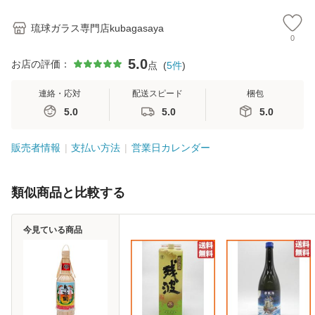
ーキティ マル
琉球ガラス専門店kubagasaya
0
5.0
お店の評価：
点
(
5
件
)
連絡・応対
配送スピード
梱包
5.0
5.0
5.0
販売者情報
支払い方法
営業日カレンダー
類似商品と比較する
今見ている商品