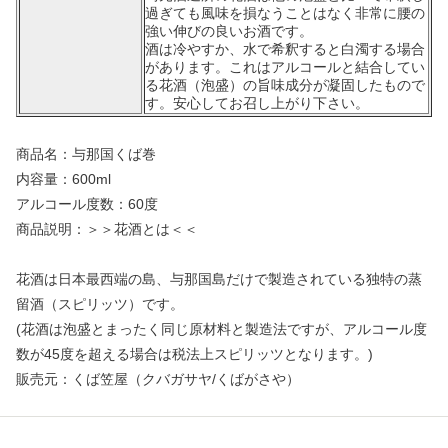
過ぎても風味を損なうことはなく非常に腰の
強い伸びの良いお酒です。
酒は冷やすか、水で希釈すると白濁する場合
があります。これはアルコールと結合してい
る花酒（泡盛）の旨味成分が凝固したもので
す。安心してお召し上がり下さい。
商品名：与那国くば巻
内容量：600ml
アルコール度数：60度
商品説明：＞＞花酒とは＜＜
花酒は日本最西端の島、与那国島だけで製造されている独特の蒸
留酒（スピリッツ）です。
(花酒は泡盛とまったく同じ原材料と製造法ですが、アルコール度
数が45度を超える場合は税法上スピリッツとなります。)
販売元：くば笠屋（クバガサヤ/くばがさや）