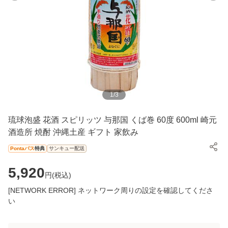
1
/
3
琉球泡盛 花酒 スピリッツ 与那国 くば巻 60度 600ml 崎元
酒造所 焼酎 沖縄土産 ギフト 家飲み
Pontaパス
特典
サンキュー配送
5,920
円(
税込
)
[NETWORK ERROR] ネットワーク周りの設定を確認してくださ
い