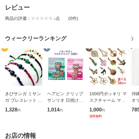
レビュー
商品の評価：
-
点
(0件)
ウィークリーランキング
1
2
3
4
きびサンガ ミサン
ヘアピン クリップ
1000円ポッキリ マ
沖縄
ガ ブレスレット ア
サンリオ 日焼けキ
スクチャーム マス
オ
ンクレット 沖縄限
ティ HELLO KITT
ク アクセサリー チ
縄限
1,328
1,014
1,000
78
円
円
円
定 アクセサリー サ
Y 沖縄 お土産 SAN
ャーム マスク用チ
切
送料無料
トウキビ糸 きびサ
RIO HAPPY BEAC
ャーム 選べる3点
ンガ Lite
H VACATION 沖縄
セットマスク用チ
限定 旅行記念 ハロ
ャーム23種類
お店の情報