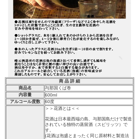
商 品 詳 細
商品名
与那国くば巻
内容量
600ml
アルコール度数
60度
＞＞花酒とは＜＜
花酒は日本最西端の島、与那国島だけで製造
されている独特の蒸留酒（スピリッツ）で
す。
(花酒は泡盛とまったく同じ原材料と製造法