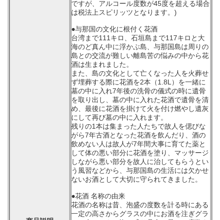
ですが、アルコール度数が45度を超える場合
は税法上スピリッツとなります。)
●与那国の文化に根付く花酒
台湾まで111キロ、石垣島まで117キロと大
海のど真ん中に浮かぶ島、与那国島は周りの
島との交流が難しい離島苦の悩みの中から花
酒は生まれました。
また、島の文化として亡くなった人を火葬せ
ず埋葬する際に花酒を2本（1.8L）を一緒に
墓の中に入れ7年後の洗骨の儀式の時に遺骨
を取り出し、墓の中に入れた花酒で遺骨を清
め、最後に花酒を掛けて火を付け燃やし遺灰
にして再び墓の中に入れます。
残りの1本は集まった人たちで故人を偲びな
がら7年古酒となった花酒を飲んだり、酒の
飲めない人は故人が7年間大事に育てた薬と
して体の悪い部分に花酒を塗り、マッサージ
しながら悪い部分を故人に治してもらうとい
う風習などから、与那国島の生活には欠かせ
ないお酒として大切に守られてきました。
●花酒 名称の由来
花酒の名称は昔、泡盛の度数を計る時にある
一定の高さからグラスの中にお酒を注ぎグラ