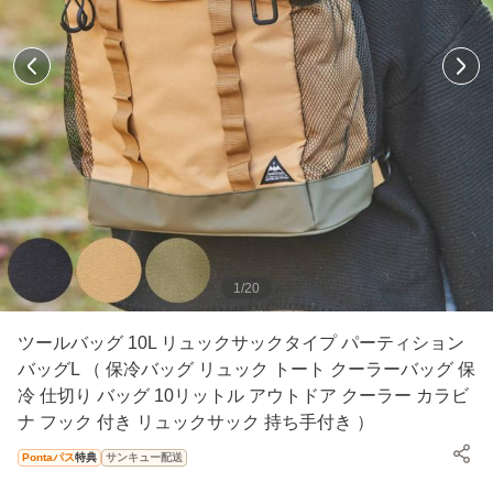
1
/
20
ツールバッグ 10L リュックサックタイプ パーティション
バッグL （ 保冷バッグ リュック トート クーラーバッグ 保
冷 仕切り バッグ 10リットル アウトドア クーラー カラビ
ナ フック 付き リュックサック 持ち手付き ）
Pontaパス
特典
サンキュー配送