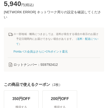
5,940
円(
税込
)
[NETWORK ERROR] ネットワーク周りの設定を確認してくださ
い
※一部地域・離島につきましては、送料が発生する場合や表示のお届け
予定日期間内にお届けできない場合があります。（
送料・配送につい
て
）
Pontaパス会員はさらに+1%ポイント還元
ロットナンバー：
559792412
この商品で使えるクーポン
（
2
枚）
350
円OFF
200
円OFF
獲得する
獲得する