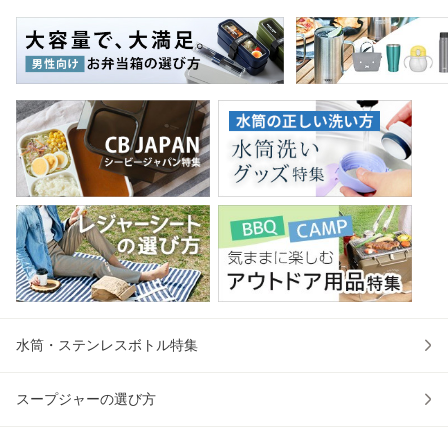
ハンカチタオル ハ
熱ガラス 食洗機対
テーブル 長机 スタ
マ
ンカチ 洗面タオル
応 おしゃれ シンプ
ッキング 会議机 ミ
マグ
綿 コッ
ル ハン
ーティング
保冷
水筒・ステンレスボトル特集
スープジャーの選び方