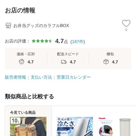
お店の情報
お弁当グッズのカラフルBOX
0
4.7
お店の評価：
点
(
187
件
)
連絡・応対
配送スピード
梱包
4.7
4.7
4.7
販売者情報
支払い方法
営業日カレンダー
類似商品と比較する
今見ている商品