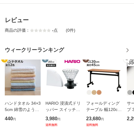
レビュー
商品の評価：
-
点
(0件)
ウィークリーランキング
1
2
3
4
ハンドタオル 34×3
HARIO 浸漬式ドリ
フォールディング
サ
5cm 綿雪のような
ッパー スイッチ36
テーブル 幅120cm
プ 
タオル ベルベット
0 （ ハリオ コーヒ
奥行き45cm キャ
フ
440
3,980
23,680
2,2
円
円
円
カラー （ タオル
ー ドリッパー ペー
スター付き 折りた
ス 
送料無料
送料無料
ウォッシュタオル
パー付き 360ml 耐
たみ （ 法人限定
er