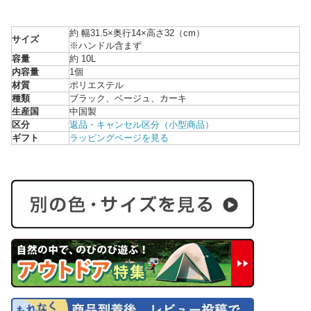
約 幅31.5×奥行14×高さ32（cm）
サイズ
※ハンドル含まず
容量
約 10L
内容量
1個
材質
ポリエステル
種類
ブラック、ベージュ、カーキ
生産国
中国製
区分
返品・キャンセル区分（小型商品）
ギフト
ラッピングページを見る