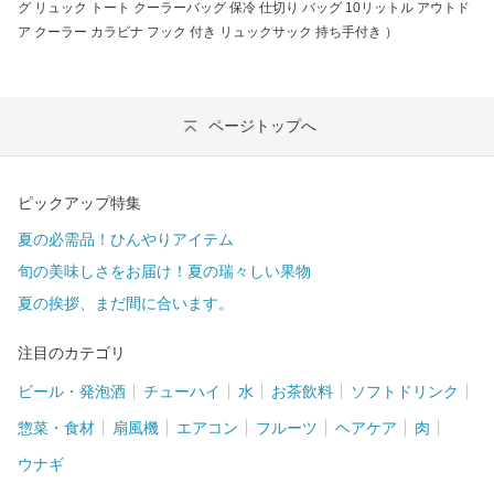
グ リュック トート クーラーバッグ 保冷 仕切り バッグ 10リットル アウトド
ア クーラー カラビナ フック 付き リュックサック 持ち手付き ）
ページトップへ
ピックアップ特集
夏の必需品！ひんやりアイテム
旬の美味しさをお届け！夏の瑞々しい果物
夏の挨拶、まだ間に合います。
注目のカテゴリ
ビール・発泡酒
チューハイ
水
お茶飲料
ソフトドリンク
惣菜・食材
扇風機
エアコン
フルーツ
ヘアケア
肉
ウナギ