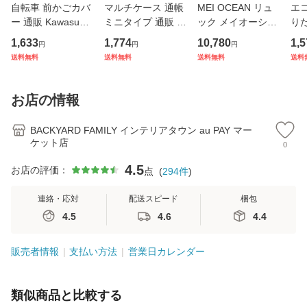
自転車 前かごカバ
マルチケース 通帳
MEI OCEAN リュ
エコ
ー 通販 Kawasumi
ミニタイプ 通販 母
ック メイオーシャ
り
カワスミ 前カゴカ
子手帳ケース お薬
ン 6206 通販 リュ
ト 
1,633
1,774
10,780
1,5
円
円
円
バー バスケット カ
手帳 ポーチ 通帳ケ
ックサック バック
アニ
送料無料
送料無料
送料無料
送料
バー 自転車用 かご
ース 通帳入れ ファ
パック デイパック
ック
自転車用 かご カゴ
スナー キャラクタ
レディース メンズ
ナー
カバー 前 Keia＋
ー かわいい おしゃ
大人 女子 通学 通
チ付
お店の情報
かわ
れ
勤 黒 ブラ
量
BACKYARD FAMILY インテリアタウン au PAY マー
ケット店
0
4.5
お店の評価：
点
(
294
件
)
連絡・応対
配送スピード
梱包
4.5
4.6
4.4
販売者情報
支払い方法
営業日カレンダー
類似商品と比較する