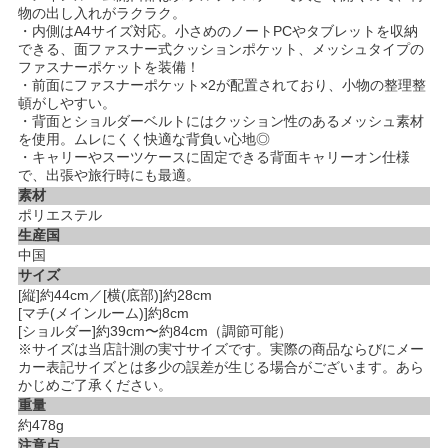
物の出し入れがラクラク。
・内側はA4サイズ対応。小さめのノートPCやタブレットを収納
できる、面ファスナー式クッションポケット、メッシュタイプの
ファスナーポケットを装備！
・前面にファスナーポケット×2が配置されており、小物の整理整
頓がしやすい。
・背面とショルダーベルトにはクッション性のあるメッシュ素材
を使用。ムレにくく快適な背負い心地◎
・キャリーやスーツケースに固定できる背面キャリーオン仕様
で、出張や旅行時にも最適。
素材
ポリエステル
生産国
中国
サイズ
[縦]約44cm／[横(底部)]約28cm
[マチ(メインルーム)]約8cm
[ショルダー]約39cm〜約84cm（調節可能）
※サイズは当店計測の実寸サイズです。実際の商品ならびにメー
カー表記サイズとは多少の誤差が生じる場合がございます。あら
かじめご了承ください。
重量
約478g
注意点