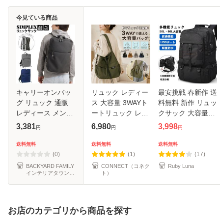
今見ている商品
キャリーオンバッ
リュック レディー
最安挑戦 春新作 送
グ リュック 通販
ス 大容量 3WAYト
料無料 新作 リュッ
レディース メンズ
ートリュック レデ
クサック 大容量
a4 軽い リュック
ィースバッグ リュ
50L 80L ビジネス
3,381
6,980
3,998
円
円
円
サック バックパッ
ックサック メンズ
リュック メンズ バ
ク 大容量 無地 旅
リュック 大人 A4
ックパック 多機能
送料無料
送料無料
送料無料
行 遠足 シンプル
ナイロン 軽量 撥水
軽量 防水 通勤バッ
(0)
(1)
(17)
軽量 バッ
人気 ア
グ PC1
BACKYARD FAMILY
CONNECT（コネク
Ruby Luna
インテリアタウン
ト）
au PAY マーケット
店
お店のカテゴリから商品を探す