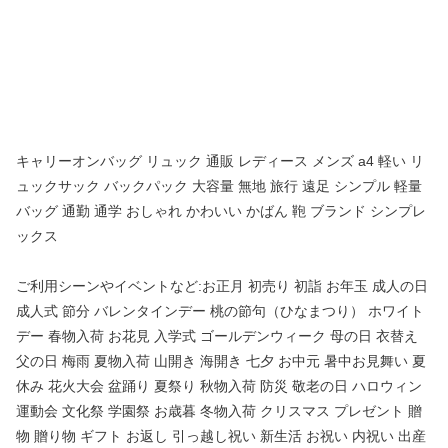
キャリーオンバッグ リュック 通販 レディース メンズ a4 軽い リ
ュックサック バックパック 大容量 無地 旅行 遠足 シンプル 軽量
バッグ 通勤 通学 おしゃれ かわいい かばん 鞄 ブランド シンプレ
ックス
ご利用シーンやイベントなど:お正月 初売り 初詣 お年玉 成人の日
成人式 節分 バレンタインデー 桃の節句（ひなまつり） ホワイト
デー 春物入荷 お花見 入学式 ゴールデンウィーク 母の日 衣替え
父の日 梅雨 夏物入荷 山開き 海開き 七夕 お中元 暑中お見舞い 夏
休み 花火大会 盆踊り 夏祭り 秋物入荷 防災 敬老の日 ハロウィン
運動会 文化祭 学園祭 お歳暮 冬物入荷 クリスマス プレゼント 贈
物 贈り物 ギフト お返し 引っ越し祝い 新生活 お祝い 内祝い 出産