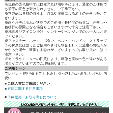
※現在の染色技術では自然光及び照明等により、通常のご使用で
も若干の変色は避けられません。ご了承下さい。
※本製品は素材の特性上、湿気や摩擦による若干の色落ち等がご
ざいます。
※雨や汗等に濡れた状態でのご使用・長時間の放置は、色落ちや
色移行の原因となる場合もございますので十分ご注意下さい。
※洗濯及びアイロン掛け、シンナーやベンジンでのお手入はお避
けください。
※ファスナー、ホック、ボタン、ベルト、ハンドル、ストラップ
等の付属品は誤ったご使用をされた場合もしくは過度の負担等が
かかった場合、破損する恐れがございますのでお取り扱いにはご
注意下さい。
※カメラやモニターの性質により、画像と実物の色の違いがある
場合がございますのでご理解願います。
ご利用シーン
プレゼント 贈り物 ギフト お返し 引っ越し祝い 新生活 お祝い 内
祝い
■ ご購入前にご確認ください
■
在庫に関する注意事項
■
予約販売・お取り寄せについて