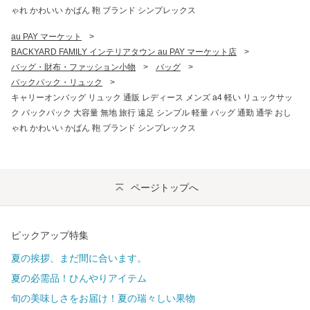
ゃれ かわいい かばん 鞄 ブランド シンプレックス
au PAY マーケット
>
BACKYARD FAMILY インテリアタウン au PAY マーケット店
>
バッグ・財布・ファッション小物
>
バッグ
>
バックパック・リュック
>
キャリーオンバッグ リュック 通販 レディース メンズ a4 軽い リュックサッ
ク バックパック 大容量 無地 旅行 遠足 シンプル 軽量 バッグ 通勤 通学 おし
ゃれ かわいい かばん 鞄 ブランド シンプレックス
ページトップへ
ピックアップ特集
夏の挨拶、まだ間に合います。
夏の必需品！ひんやりアイテム
旬の美味しさをお届け！夏の瑞々しい果物