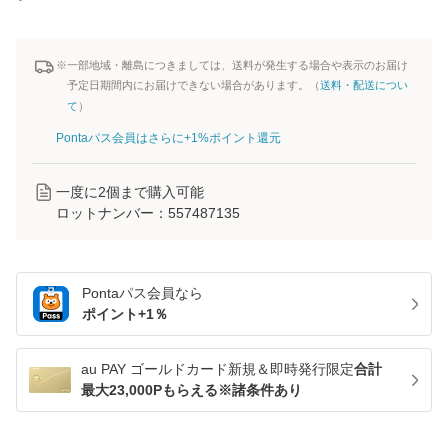
※一部地域・離島につきましては、送料が発生する場合や表示のお届け
予定日期間内にお届けできない場合があります。（
送料・配送につい
て
）
Pontaパス会員はさらに+1%ポイント還元
一度に
2
個まで購入可能
ロットナンバー：
557487135
Pontaパス
会員なら
ポイント+
1
％
au PAY ゴールドカード新規＆即時発行限定
合計
最大23,000Pもらえる※諸条件あり