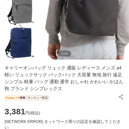
1
/
18
キャリーオンバッグ リュック 通販 レディース メンズ a4
軽い リュックサック バックパック 大容量 無地 旅行 遠足
シンプル 軽量 バッグ 通勤 通学 おしゃれ かわいい かばん
鞄 ブランド シンプレックス
Pontaパス
特典
サンキュー配送
3,381
円(
税込
)
[NETWORK ERROR] ネットワーク周りの設定を確認してくださ
い