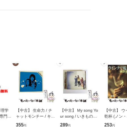
3
4
5
管理学
【中古】 生命力 / チ
【中古】 My song Yo
【中古】 ウ
専門職
ャットモンチー / キュ
ur song / いきものが
乾杯 (ノン
ントス
ーンレコード [CD]
かり / [CD]【メール便
ト) / 東野圭
355
289
253
円
円
円