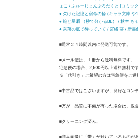
ょこ / ふゅーじょんぷろだくと [コミック
● 欠けた記憶と宿命の輪 (キャラ文庫 や1-20
● 蛇と星屑 （秒で分かるBL） / 秋生 ちゃ
● 奈落の底で待っていて / 宮緒 葵 / 新書館
■通常２４時間以内に発送可能です。
■メール便は、１冊から送料無料です。
宅急便の場合、2,500円以上送料無料で
※「代引き」ご希望の方は宅急便をご選
■中古品ではございますが、良好なコン
■万が一品質に不備が有った場合は、返
■クリーニング済み。
■商品画像に「帯」が付いているものが