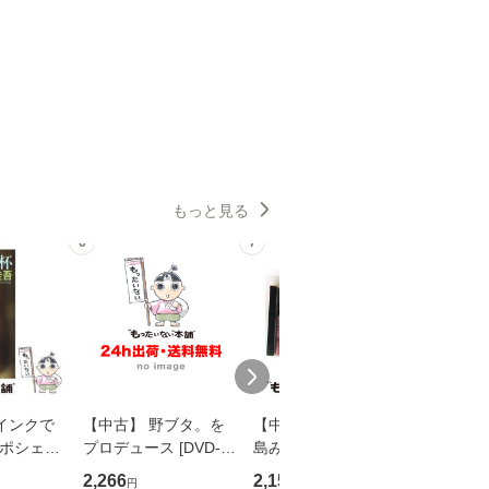
もっと見る
6
7
8
インクで
【中古】 野ブタ。を
【中古】 寒水魚 / 中
【中古】
・ポシェッ
プロデュース [DVD-B
島みゆき / [CD]【メー
カメムシ
吾 / 祥伝
OX] / バップ [DVD]
ル便送料無料】
語る / 
2,266
2,150
2,266
円
円
円