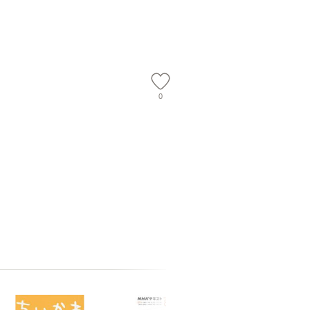
【メール便送
【メール便送料無料】
ワークい
会、吉田元重
夫 / 新評
【メール
0