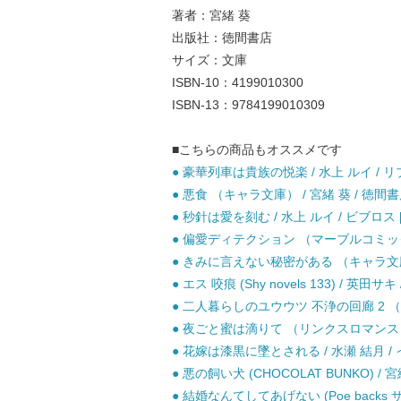
著者：宮緒 葵
出版社：徳間書店
サイズ：文庫
ISBN-10：4199010300
ISBN-13：9784199010309
■こちらの商品もオススメです
● 豪華列車は貴族の悦楽 / 水上 ルイ / リ
● 悪食 （キャラ文庫） / 宮緒 葵 / 徳間書
● 秒針は愛を刻む / 水上 ルイ / ビブロス 
● 偏愛ディテクション （マーブルコミックス
● きみに言えない秘密がある （キャラ文庫） 
● エス 咬痕 (Shy novels 133) / 英田サ
● 二人暮らしのユウウツ 不浄の回廊 2 （キ
● 夜ごと蜜は滴りて （リンクスロマンス） 
● 花嫁は漆黒に墜とされる / 水瀬 結月 /
● 悪の飼い犬 (CHOCOLAT BUNKO) / 宮
● 結婚なんてしてあげない (Poe bac