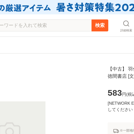
検索
詳細検索
【中古】 羽化
徳間書店 [
583
円(
税
[NETWOR
してください
※一部地