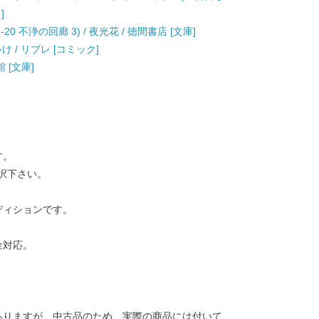
]
 不浄の回廊 3) / 夜光花 / 徳間書店 [文庫]
け / リブレ [コミック]
 [文庫]
す。
択下さい。
ディションです。
金対応。
ありますが、中古品のため、実際の商品には付いて