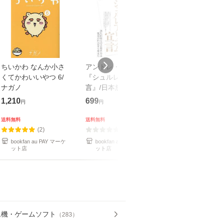
ちいかわ なんか小さ
アンドレ・ブルトン
FLASH (フラッ
くてかわいいやつ 6/
『シュルレアリスム宣
2026年8月11日
ナガノ
言』/日本放送協会/Ｎ
ＨＫ出版/伊東順二
1,210
699
579
円
円
円
送料無料
送料無料
送料無料
(2)
(0)
(0)
bookfan au PAY マーケ
bookfan au PAY マーケ
bookfan au PA
ット店
ット店
ット店
ム機・ゲームソフト
（
283
）