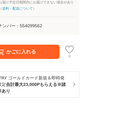
お届け予定日期間内にお届けできない場合があり
（
送料・配送について
）
ナンバー：
554099562
かごに入れる
0
u PAY ゴールドカード新規＆即時発
限定
合計最大23,000Pもらえる※諸
件あり