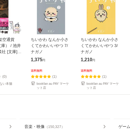
架空通貨
ちいかわ なんか小さ
ちいかわ なんか小さ
庫） / 池井
くてかわいいやつ 7/
くてかわいいやつ 3/
談社 [文庫]
ナガノ
ナガノ
便送料無料】
1,375
1,210
円
円
送料無料
送料無料
(0)
(1)
(1)
ない本舗
bookfan au PAY マーケ
bookfan au PAY マーケ
ット店
ット店
音楽・映像
ゲー
（
150,327
）