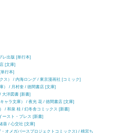
ブレ出版 [単行本]
店 [文庫]
[単行本]
） / 内海ロング / 東京漫画社 [コミック]
/ 月村奎 / 徳間書店 [文庫]
キ / 大洋図書 [新書]
ャラ文庫） / 夜光 花 / 徳間書店 [文庫]
/ 和泉 桂 / 幻冬舎コミックス [新書]
 イースト・プレス [新書]
緒葵 / 心交社 [文庫]
ks ザ・オメガバースプロジェクトコミックス) / 桃宮ち