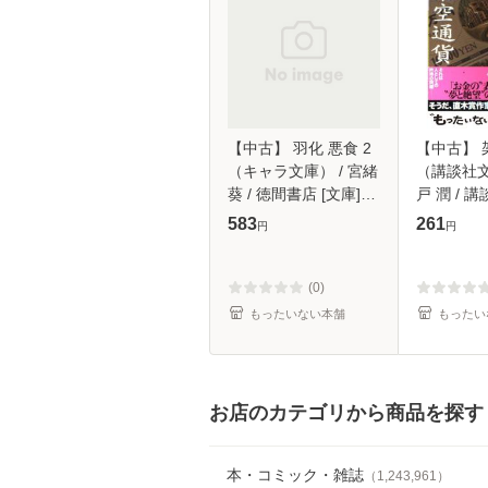
【中古】 羽化 悪食 2
【中古】 
（キャラ文庫） / 宮緒
（講談社文
葵 / 徳間書店 [文庫]
戸 潤 / 講
【メール便送料無料】
【メール
583
261
円
円
(0)
もったいない本舗
もったい
お店のカテゴリから商品を探す
本・コミック・雑誌
（
1,243,961
）