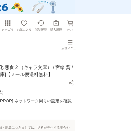
カテゴリ
お気に入り
閲覧履歴
購入履歴
かご
店舗メニュー
 悪食 2 （キャラ文庫） / 宮緒 葵 /
文庫]【メール便送料無料】
込
)
K ERROR] ネットワーク周りの設定を確認
域・離島につきましては、送料が発生する場合や