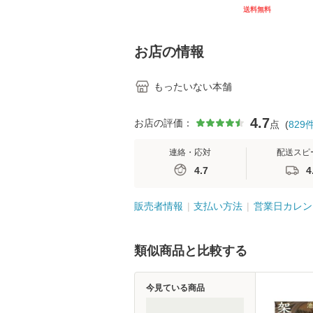
[CD]【メール便送料無
キル 改訂第3版 
送料無料
料】
学テキストNiCE)
島恵 藤本幸三 /
堂 [単行
お店の情報
もったいない本舗
4.7
お店の評価：
点
(
829
連絡・応対
配送スピ
4.7
4
販売者情報
支払い方法
営業日カレン
類似商品と比較する
今見ている商品