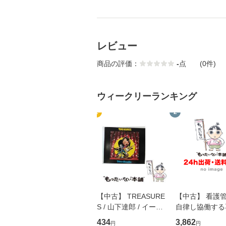
レビュー
商品の評価：
-
点
(0件)
ウィークリーランキング
1
2
【中古】 TREASURE
【中古】 看護
S / 山下達郎 / イース
自律し協働する
トウエスト・ジャパン
の看護マネジメ
434
3,862
円
円