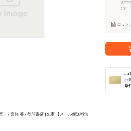
表示の
ます。
ロット
a
行
条
） / 宮緒 葵 / 徳間書店 [文庫]【メール便送料無