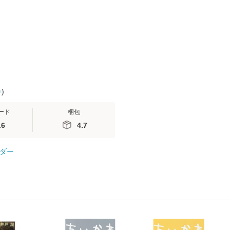
(看護
【メール便送料無料】
送料無料】
社 [文庫]
 / 手
料無料】
 南江
件
)
ード
梱包
.6
4.7
ダー