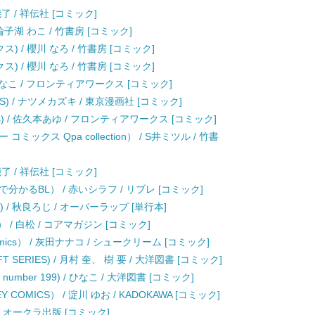
紫能了 / 祥伝社 [コミック]
子湖 わこ / 竹書房 [コミック]
 / 櫻川 なろ / 竹書房 [コミック]
 / 櫻川 なろ / 竹書房 [コミック]
/ ひなこ / フロンティアワークス [コミック]
S) / ナツメカズキ / 東京漫画社 [コミック]
cs) / 佐久本あゆ / フロンティアワークス [コミック]
クス Qpa collection） / S井ミツル / 竹書
紫能了 / 祥伝社 [コミック]
かるBL） / 赤いシラフ / リブレ [コミック]
s) / 秋良ろじ / オーバーラップ [単行本]
） / 白松 / コアマガジン [コミック]
mics） / 灰田ナナコ / シュークリーム [コミック]
T SERIES) / 月村 奎、 樹 要 / 大洋図書 [コミック]
s number 199) / ひなこ / 大洋図書 [コミック]
COMICS） / 淀川 ゆお / KADOKAWA [コミック]
/ オークラ出版 [コミック]