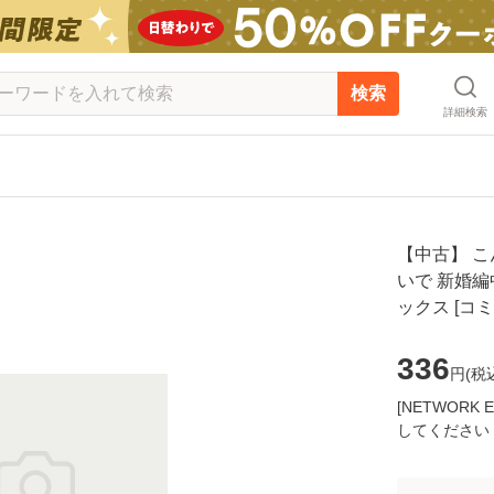
検索
詳細検索
【中古】 
いで 新婚編中 (
ックス [コ
336
円(
税
[NETWOR
してください