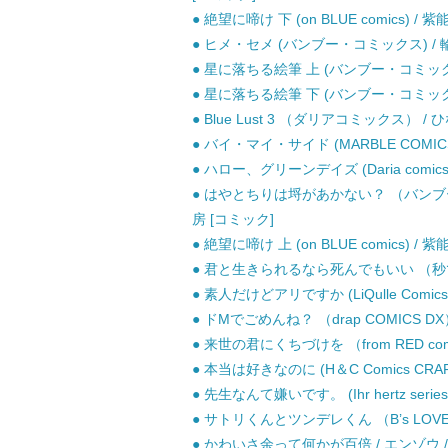
● 絶望に啼け 下 (on BLUE comics) / 
● ヒメ・セメ (バンブー・コミックス) / 輪
● 星に落ちる絵筆 上 (バンブー・コミックス)
● 星に落ちる絵筆 下 (バンブー・コミックス)
● Blue Lust 3 （ダリアコミックス） 
● バイ・マイ・サイド (MARBLE COMIC
● ハロー、グリーンデイズ (Daria comi
● はやとちりは埒があかない？ （バンブー コミッ
房 [コミック]
● 絶望に啼け 上 (on BLUE comics) / 
● 君と生きられるなら死んでもいい （秒で分
● 素人だけどアリですか (LiQulle Comic
● ドMでごめんね？ （drap COMICS DX
● 来世の君にくちづけを （from RED co
● 本当は好きなのに (H＆C Comics CRAF
● 先生なんて嫌いです。 (Ihr hertz serie
● サトリくんとツンデレくん （B’s LOVEY 
● かわいさ余って何かが百倍 / エンゾウ 