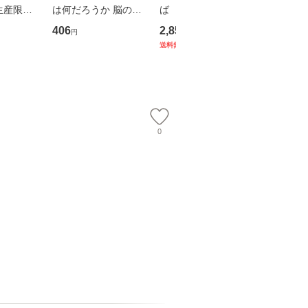
生産限定
は何だろうか 脳の来
ば 〈2枚組〉 [DVD] /
も2時間
翔太×加藤
歴、知覚の錯誤 （講
ブエナ・ビスタ・ホー
めるよう
406
2,852
253
円
円
円
談社現代新書） / 下条
ム・エンターテイメン
計超入門！
送料無料
】
信輔 / 講談社 [新書]
ト [DVD]【メール便送
隆 / 高
【メール便送料無料】
料無料】
（ソフト
【メール
0