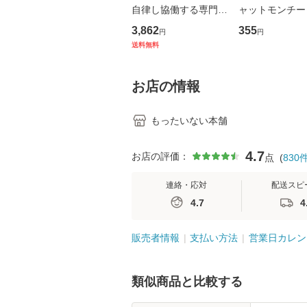
自律し協働する専門職
ャットモンチー 
の看護マネジメントス
ーンレコード [C
3,862
355
円
円
キル 改訂第3版 (看護
【メール便送料
送料無料
学テキストNiCE) / 手
島恵 藤本幸三 / 南江
堂 [単行
お店の情報
もったいない本舗
4.7
お店の評価：
点
(
830
連絡・応対
配送スピ
4.7
4
販売者情報
支払い方法
営業日カレン
類似商品と比較する