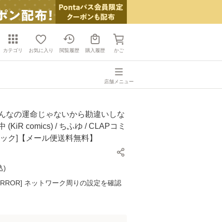
カテゴリ
お気に入り
閲覧履歴
購入履歴
かご
店舗メニュー
こんなの運命じゃないから勘違いしな
KiR comics) / ちふゆ / CLAPコミ
ミック]【メール便送料無料】
込
)
K ERROR] ネットワーク周りの設定を確認