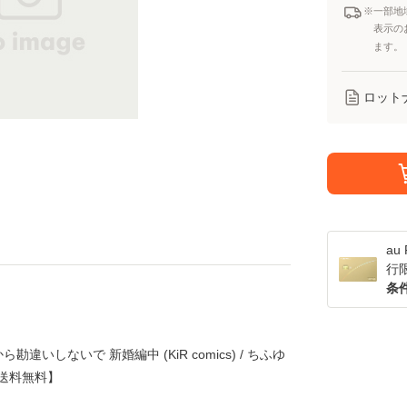
※一部地
表示の
ます。
ロット
a
行
条
いしないで 新婚編中 (KiR comics) / ちふゆ
便送料無料】