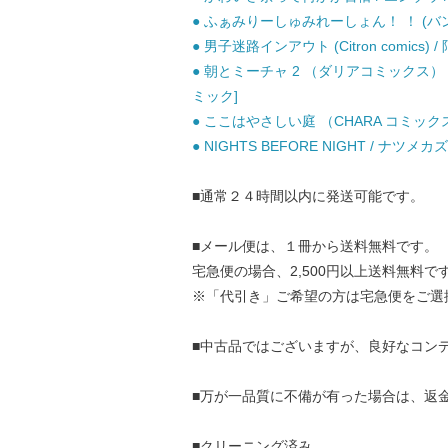
● ふぁみりーしゅみれーしょん！ ！ (バンブ
● 男子迷路インアウト (Citron comics
● 朝とミーチャ 2 （ダリアコミックス） 
ミック]
● ここはやさしい庭 （CHARA コミックス
● NIGHTS BEFORE NIGHT / ナツメ
■通常２４時間以内に発送可能です。
■メール便は、１冊から送料無料です。
宅急便の場合、2,500円以上送料無料で
※「代引き」ご希望の方は宅急便をご選
■中古品ではございますが、良好なコン
■万が一品質に不備が有った場合は、返
■クリーニング済み。