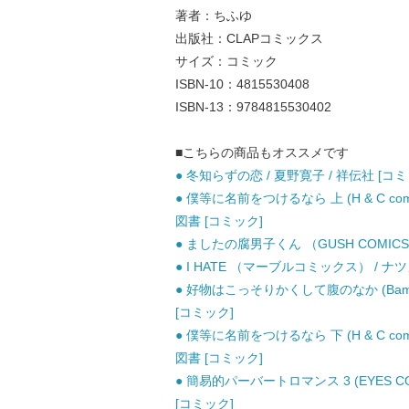
著者：ちふゆ
出版社：CLAPコミックス
サイズ：コミック
ISBN-10：4815530408
ISBN-13：9784815530402
■こちらの商品もオススメです
● 冬知らずの恋 / 夏野寛子 / 祥伝社 [コミ
● 僕等に名前をつけるなら 上 (H & C comics. 
図書 [コミック]
● ましたの腐男子くん （GUSH COMICS）
● I HATE （マーブルコミックス） / ナ
● 好物はこっそりかくして腹のなか (Bamboo co
[コミック]
● 僕等に名前をつけるなら 下 (H & C comics. 
図書 [コミック]
● 簡易的パーバートロマンス 3 (EYES CO
[コミック]