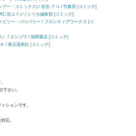
ー・コミックス) / 松吉 アコ / 竹書房 [コミック]
) / 阿仁谷ユイジ / シリカ編集部 [コミック]
/ ビリー・バリバリー / フロンティアワークス [コ
） / エンゾウ / 徳間書店 [コミック]
カズキ / 東京漫画社 [コミック]
す。
択下さい。
ディションです。
金対応。