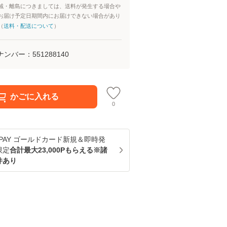
域・離島につきましては、送料が発生する場合や
お届け予定日期間内にお届けできない場合があり
（
送料・配送について
）
ナンバー：
551288140
かごに入れる
0
u PAY ゴールドカード新規＆即時発
限定
合計最大23,000Pもらえる※諸
件あり