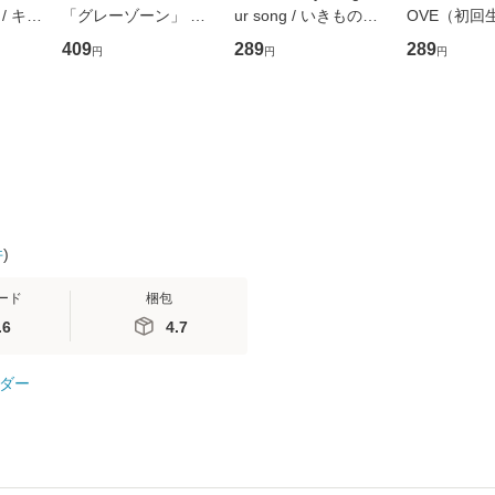
/ キュ
「グレーゾーン」 そ
ur song / いきものが
OVE（初回
D]
の正しい理解と克服法
かり / [CD]【メール便
盤） / 清水
409
289
289
円
円
円
無料】
(SB新書 572) / 岡田尊
送料無料】
ミリヤ / [CD]【メール
司 / ＳＢクリエイティ
便送料無料
ブ [新書]【メール便送
料無料】
件
)
ード
梱包
.6
4.7
ダー