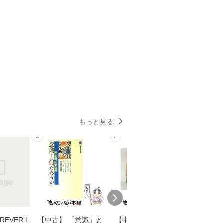
もっと見る
6
7
8
EVER L
【中古】 「意識」と
【中古】 耳をすませ
【中古】