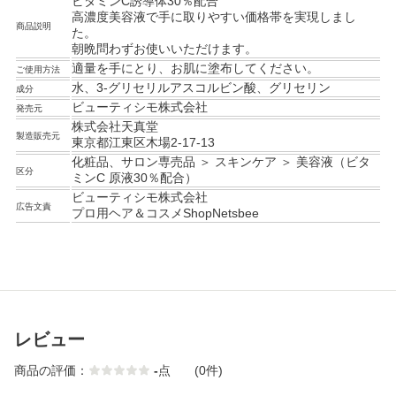
ビタミンC誘導体30％配合
高濃度美容液で手に取りやすい価格帯を実現しまし
商品説明
た。
朝晩問わずお使いいただけます。
適量を手にとり、お肌に塗布してください。
ご使用方法
水、3-グリセリルアスコルビン酸、グリセリン
成分
ビューティシモ株式会社
発売元
株式会社天真堂
製造販売元
東京都江東区木場2-17-13
化粧品、サロン専売品 ＞ スキンケア ＞ 美容液（ビタ
区分
ミンC 原液30％配合）
ビューティシモ株式会社
広告文責
プロ用ヘア＆コスメShopNetsbee
レビュー
商品の評価：
-
点
(0件)