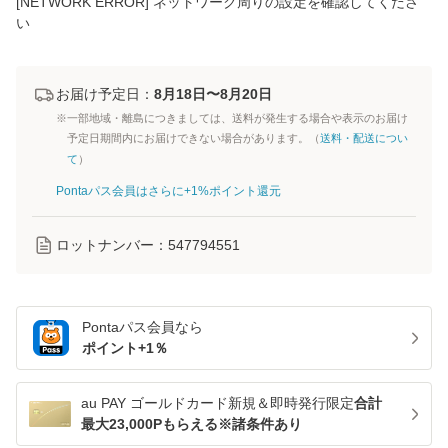
[NETWORK ERROR] ネットワーク周りの設定を確認してくださ
い
お届け予定日：
8月18日〜8月20日
※一部地域・離島につきましては、送料が発生する場合や表示のお届け
予定日期間内にお届けできない場合があります。（
送料・配送につい
て
）
Pontaパス会員はさらに+1%ポイント還元
ロットナンバー：
547794551
Pontaパス
会員なら
ポイント+
1
％
au PAY ゴールドカード新規＆即時発行限定
合計
最大23,000Pもらえる※諸条件あり