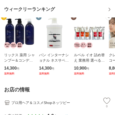
ウィークリーランキング
1
2
3
4
リックス 薬用 シャ
バン インターナシ
ルベル イオ 詰め替
ク
ンプー＆コンディ
ョナル ネスサペリ
え 業務用 選べる 2
コ
ショナー 選べる セ
ア トリートメント
本 シャンプー ＆
ー 
14,300
14,300
10,900
8,8
円
円
円
ット / 800ｍL+800
エッセンス / 1000
トリートメント セ
ト
送料無料
送料無料
送料無料
送料
mL
g 【 洗い流さない
ット 2500mL+250
ア
トリートメント し
0gリフィル 美容室
ト
っとり ダメージケ
専売 シャンプー サ
イ
お店の情報
ア 】
ロン専売
ロ
プロ用ヘア＆コスメShopネッツビー
0