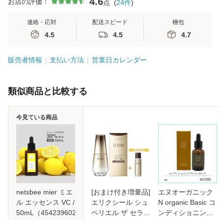
4.6
お店の評価：
点
(
24
件
)
連絡・応対
配送スピード
梱包
4.5
4.5
4.7
販売者情報
支払い方法
営業日カレンダー
類似商品と比較する
今見ている商品
netsbee mier ミエ
[おまけ付き増量品]
エヌオーガニック
ル エッセンス VC /
エリクシール シュ
N organic Basic コ
50mL（4542396020782）
ペリエル ザ セラム
ンディショニング