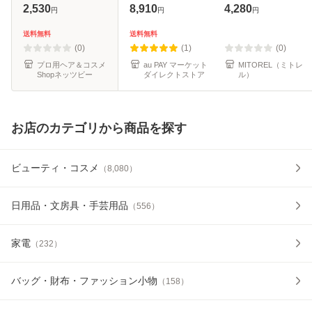
美容液 aa 50mL ＋
VCエッセンス 30g
2,530
8,910
4,280
円
円
円
ミニサイズ 5mL エ
30g 【115g】
イジングケア 医薬
送料無料
送料無料
部外品 資生堂
(0)
(1)
(0)
プロ用ヘア＆コスメ
au PAY マーケット
MITOREL（ミトレ
Shopネッツビー
ダイレクトストア
ル）
お店のカテゴリから商品を探す
ビューティ・コスメ
（
8,080
）
日用品・文房具・手芸用品
（
556
）
家電
（
232
）
バッグ・財布・ファッション小物
（
158
）