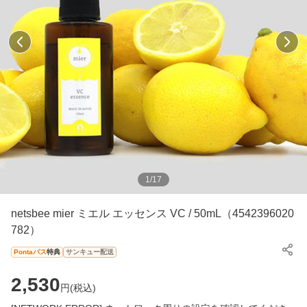
1
/
17
netsbee mier ミエル エッセンス VC / 50mL（4542396020
782）
Pontaパス
特典
サンキュー配送
2,530
円(
税込
)