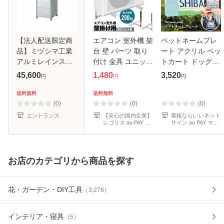
【法人配送限定商
エアコン 室外機 架
ペットネームプレ
品】ミヅシマ工業
台 壁 パーツ 取り
ート アクリル ペッ
アルミレインスタ
付け 金具 ユニット
トカート ドッグラ
ンドP 9本立 P9
取り付け金具 設置
ン ペット名前プレ
45,600
1,480
3,520
円
円
円
232-0010
台 壁掛け ステー
ート お名前プレー
左右 ２本 セット
ト カート用プレー
送料無料
送料無料
浸水 積雪 | 雨 雪
ト pet-nameplate
(0)
(0)
(0)
対策
エントランス
【安心の国内企業】
看板ならいいネット
レゴリス au PAY マ
サイン au PAY マー
ーケット店
ケット店
お店のカテゴリから商品を探す
花・ガーデン・DIY工具
（
3,278
）
インテリア・寝具
（
5
）