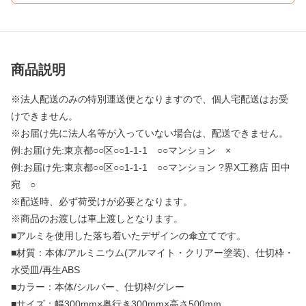
商品説明
※法人配送のみの特別運送便となりますので、個人宅配送はお受
けできません。
※お届け先に法人名等が入っていない場合は、配送できません。
例:お届け先:東京都○○区○○1-1-1 ○○マンション ×
例:お届け先:東京都○○区○○1-1-1 ○○マンション ?界X工務店 田中
宛 ○
※配送時、必ず荷受けが必要となります。
※商品のお渡しは車上渡しとなります。
■アルミを使用した落ち着いたデザインの傘立てです。
■材質：本体/アルミニウム(アルマイト・クリアー塗装)、仕切枠・
水受皿/再生ABS
■カラー：本体/シルバー、仕切枠/グレー
■サイズ：幅300mm×奥行き300mm×高さ500mm