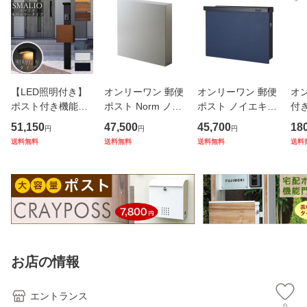
【LED照明付き】
オンリーワン 郵便
オンリーワン 郵便
オ
ポスト付き機能門
ポスト Norm ノル
ポスト ノイエキュ
付
柱 SMALIO スマリ
ム KS1-B208C ア
ーブ アラビカ GM
ト 
51,150
47,500
45,700
18
円
円
円
オ 木目カラー ※イ
ーバングレー
1-EZA２-D 壁掛け
ン 
送料無料
送料無料
送料無料
送料
ンターホンは付属
仕様 D ネイビー ダ
ヤ
していません
イヤル鍵付き
タ
て
お店の情報
エントランス
0