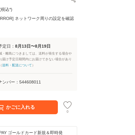
(
税込*
)
K ERROR] ネットワーク周りの設定を確認
予定日：
8月13日〜8月19日
域・離島につきましては、送料が発生する場合や
お届け予定日期間内にお届けできない場合があり
（
送料・配送について
）
ナンバー：
544608011
かごに入れる
0
u PAY ゴールドカード新規＆即時発