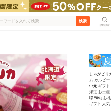
検索
詳細検索
じゃがピリカ
ム カルビー
中元 ギフト
海道 お土産
職 転勤 お
ギフト 人気