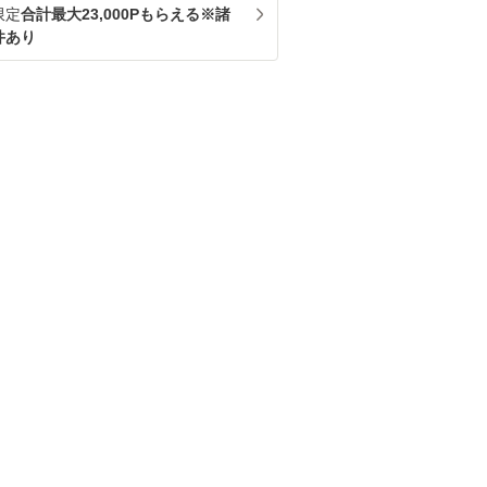
限定
合計最大23,000Pもらえる※諸
件あり