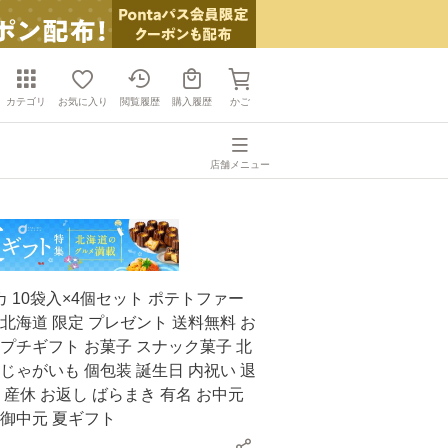
カテゴリ
お気に入り
閲覧履歴
購入履歴
かご
店舗メニュー
 10袋入×4個セット ポテトファー
 北海道 限定 プレゼント 送料無料 お
 プチギフト お菓子 スナック菓子 北
 じゃがいも 個包装 誕生日 内祝い 退
礼 産休 お返し ばらまき 有名 お中元
 御中元 夏ギフト