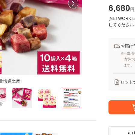
6,680
円
[NETWOR
してください
お届け
※一部地
表示の
ます。
北海道土産
ロット
a