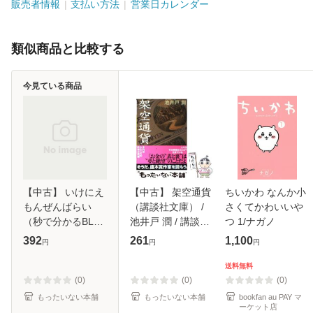
販売者情報
支払い方法
営業日カレンダー
類似商品と比較する
今見ている商品
【中古】 いけにえ
【中古】 架空通貨
ちいかわ なんか小
もんぜんばらい
（講談社文庫） /
さくてかわいいや
（秒で分かるBL）
池井戸 潤 / 講談社
つ 1/ナガノ
/ 加藤 スス / リブ
[文庫]【メール便送
392
261
1,100
円
円
円
レ [コミック]【メ
料無料】
ール便送料無料】
送料無料
(0)
(0)
(0)
もったいない本舗
もったいない本舗
bookfan au PAY マ
ーケット店