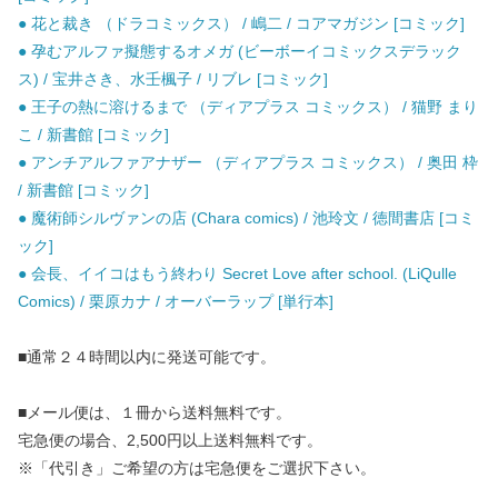
● 花と裁き （ドラコミックス） / 嶋二 / コアマガジン [コミック]
● 孕むアルファ擬態するオメガ (ビーボーイコミックスデラック
ス) / 宝井さき、水壬楓子 / リブレ [コミック]
● 王子の熱に溶けるまで （ディアプラス コミックス） / 猫野 まり
こ / 新書館 [コミック]
● アンチアルファアナザー （ディアプラス コミックス） / 奥田 枠
/ 新書館 [コミック]
● 魔術師シルヴァンの店 (Chara comics) / 池玲文 / 徳間書店 [コミ
ック]
● 会長、イイコはもう終わり Secret Love after school. (LiQulle
Comics) / 栗原カナ / オーバーラップ [単行本]
■通常２４時間以内に発送可能です。
■メール便は、１冊から送料無料です。
宅急便の場合、2,500円以上送料無料です。
※「代引き」ご希望の方は宅急便をご選択下さい。