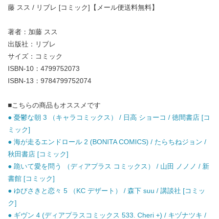
藤 スス / リブレ [コミック]【メール便送料無料】
著者：加藤 スス
出版社：リブレ
サイズ：コミック
ISBN-10：4799752073
ISBN-13：9784799752074
■こちらの商品もオススメです
● 憂鬱な朝 3 （キャラコミックス） / 日高 ショーコ / 徳間書店 [コ
ミック]
● 海が走るエンドロール 2 (BONITA COMICS) / たらちねジョン /
秋田書店 [コミック]
● 跪いて愛を問う （ディアプラス コミックス） / 山田 ノノノ / 新
書館 [コミック]
● ゆびさきと恋々 5 （KC デザート） / 森下 suu / 講談社 [コミッ
ク]
● ギヴン 4 (ディアプラスコミックス 533. Cheri +) / キヅナツキ /