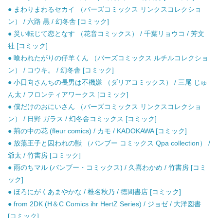
● まわりまわるセカイ （バーズコミックス リンクスコレクショ
ン） / 六路 黒 / 幻冬舎 [コミック]
● 災い転じて恋となす （花音コミックス） / 千葉リョウコ / 芳文
社 [コミック]
● 喰われたがりの仔羊くん （バーズコミックス ルチルコレクショ
ン） / コウキ。 / 幻冬舎 [コミック]
● 小日向さんちの長男は不機嫌 （ダリアコミックス） / 三尾 じゅ
ん太 / フロンティアワークス [コミック]
● 僕だけのおにいさん （バーズコミックス リンクスコレクショ
ン） / 日野 ガラス / 幻冬舎コミックス [コミック]
● 荊の中の花 (fleur comics) / カモ / KADOKAWA [コミック]
● 放蕩王子と囚われの獣 （バンブー コミックス Qpa collection） /
爺太 / 竹書房 [コミック]
● 雨のちマル (バンブー・コミックス) / 久喜わかめ / 竹書房 [コミ
ック]
● ほろにがくあまやかな / 椎名秋乃 / 徳間書店 [コミック]
● from 2DK (H＆C Comics ihr HertZ Series) / ジョゼ / 大洋図書
[コミック]