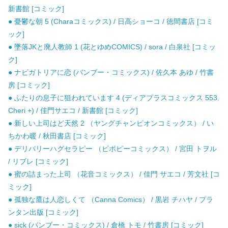
新書館 [コミック]
● 憂鬱な朝 5 (Charaコミックス) / 日高ショーコ / 徳間書店 [コミ
ック]
● 墜落JKと廃人教師 1 (花とゆめCOMICS) / sora / 白泉社 [コミッ
ク]
● ナビガトリアに恋 (バンブー・コミックス) / 佐久本 あゆ / 竹書
房 [コミック]
● ふたりの息子に狙われています 4 (ディアプラスコミックス 553.
Cheri +) / 佳門サエコ / 新書館 [コミック]
● 新しい上司はど天然 2 （ヤングチャンピオンコミックス） / い
ちかわ暖 / 秋田書店 [コミック]
● デリバリーハグセラピー （ビボピーコミックス） / 宮田 トヲル
/ リブレ [コミック]
● 蜜の詰まった上司 （花音コミックス） / 佳門 サエコ / 芳文社 [コ
ミック]
● 孤独な鷹は人恋しくて （Canna Comics） / 黒岩 チハヤ / プラ
ンタン出版 [コミック]
● sick (バンブー・コミックス) / 倉橋 トモ / 竹書房 [コミック]