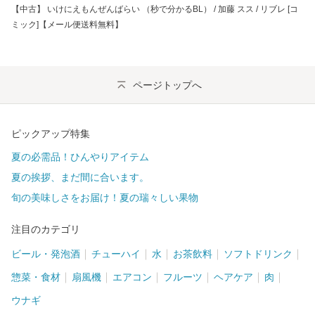
【中古】 いけにえもんぜんばらい （秒で分かるBL） / 加藤 スス / リブレ [コ
ミック]【メール便送料無料】
ページトップへ
ピックアップ特集
夏の必需品！ひんやりアイテム
夏の挨拶、まだ間に合います。
旬の美味しさをお届け！夏の瑞々しい果物
注目のカテゴリ
ビール・発泡酒
チューハイ
水
お茶飲料
ソフトドリンク
惣菜・食材
扇風機
エアコン
フルーツ
ヘアケア
肉
ウナギ