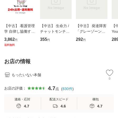
【中古】 看護管理
【中古】 生命力 /
【中古】 発達障害
【中
学 自律し協働する
チャットモンチー /
「グレーゾーン」
You
専門職の看護マネ
キューンレコード
その正しい理解と
のがか
3,862
355
292
28
円
円
円
ジメントスキル 改
[CD]【メール便送
克服法 (SB新書 57
【
送料無料
訂第3版 (看護学テ
料無料】
2) / 岡田尊司 / Ｓ
料
キストNiCE) / 手島
Ｂクリエイティブ
恵 藤本幸三 / 南江
[新書]【メール便送
お店の情報
堂 [単行
料無料】
もったいない本舗
0
4.7
お店の評価：
点
(
830
件
)
連絡・応対
配送スピード
梱包
4.7
4.6
4.7