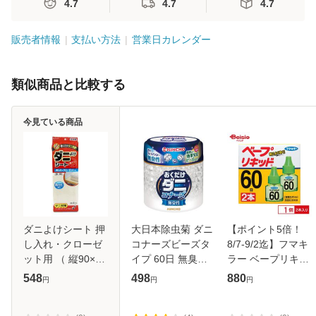
4.7
4.7
4.7
販売者情報
支払い方法
営業日カレンダー
類似商品と比較する
今見ている商品
ダニよけシート 押
大日本除虫菊 ダニ
【ポイント5倍！
し入れ・クローゼ
コナーズビーズタ
8/7-9/2迄】フマキ
ット用 （ 縦90×横
イプ 60日 無臭性
ラー ベープリキッ
180cm 押入れシー
170g
ド 60日無香 2本
548
498
880
円
円
円
ト 防虫 防カビ 加
工 日本製 押入れ