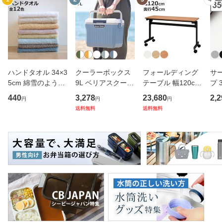
ハンドタオル 34×3
クーラーボックス
フォールディング
サ
5cm 綿雪のような
9L ベリアスクーラ
テーブル 幅120cm
プ 
タオル ベルベット
ー ハードタイプ （
奥行き45cm キャ
フ
440
3,278
23,680
2,2
円
円
円
カラー （ タオル
保冷 クーラーBOX
スター付き 折りた
ス 
送料無料
送料無料
ウォッシュタオル
保冷ボックス クー
たみ （ 法人限定
er
ハンカチタオル ハ
ラーバッグ 冷蔵ボ
テーブル 長机 スタ
マ
ンカチ 洗面タオル
ックス 9リットル
ッキング 会議机 ミ
マグ
綿 コッ
キャン
ーティング
保冷