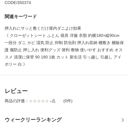
CODE/350374
関連キーワード
押入れにサッと敷くだけ屋内ダニよけ効果
《 クローゼットシート ふとん 寝具 洋服 衣類 約横180×縦90cm
一段分 ダニ カビ 湿気 防止 抑制 防虫剤 押入れ収納 棚敷き 棚板保
護 傷防止 押し入れ 便利グッズ 便利 敷物 使いやす おすすめ オス
スメ 清潔に保管 90 180 1枚 カット 新生活 引っ越し 引越し アイ
ボリー 白 》
レビュー
商品の評価：
-
点
(0件)
ウィークリーランキング
1
2
3
4