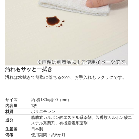
汚れもサッと一拭き
汚れは水拭きで簡単に落ちるので、お手入れもラクラクです。
サイズ
約 横180×縦90（cm）
内容量
1枚
材質
ポリエチレン
脂肪族カルボン酸エステル系薬剤、芳香族カルボン酸エ
成分
ステル系薬剤、有機窒素系薬剤
生産国
日本製
備考
使用期間：約6か月