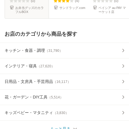
シート 棚 フリーカ
(0)
(4)
(0)
ット クロ
お弁当グッズのカラ
サンドラッグ.com
ベイシア au PAY マ
フルBOX
ーケット店
お店のカテゴリから商品を探す
キッチン・食器・調理
（
31,790
）
インテリア・寝具
（
27,620
）
日用品・文房具・手芸用品
（
16,117
）
花・ガーデン・DIY工具
（
5,514
）
キッズベビー・マタニティ
（
3,830
）
もっと見る