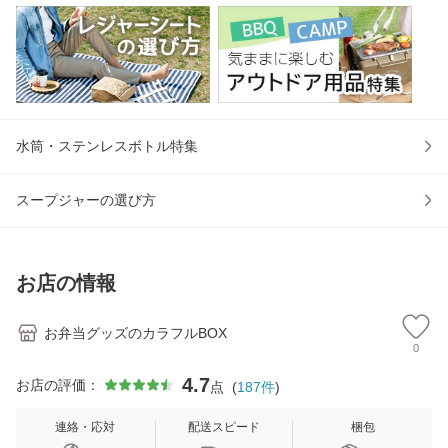
水筒・ステンレスボトル特集
スープジャーの選び方
お店の情報
お弁当グッズのカラフルBOX
0
4.7
お店の評価：
点
(
187
件
)
連絡・応対
配送スピード
梱包