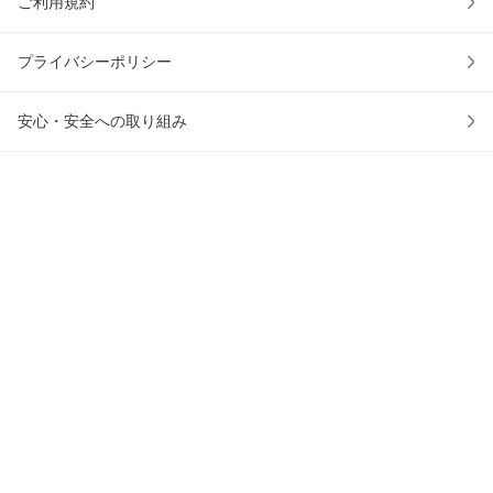
ご利用規約
プライバシーポリシー
安心・安全への取り組み
ウェブアクセシビリティの取り組み
物流2024年問題への対応
au PAY マーケットアプリ
かごに入れる
0
アプリでお買い物をもっと便利に！
© 2016 KDDI/au Commerce & Life, Inc.