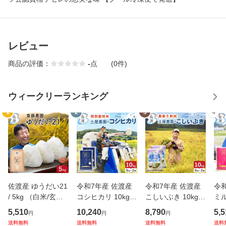
レビュー
商品の評価：
-
点
(0件)
ウィークリーランキング
1
2
3
4
佐渡産 ゆうだい21
令和7年産 佐渡産
令和7年産 佐渡産
令
/ 5kg （白米/玄米/
コシヒカリ 10kg
こしいぶき 10kg
ミ
無洗米/7分づき）
(白米/玄米)(無洗
(白米/玄米)(/無洗
kg
5,510
10,240
8,790
5,5
円
円
円
新潟県産 【 全国一
米/7分づき：有料)
米/7分づき：有料)
洗
送料無料
送料無料
送料無料
送料