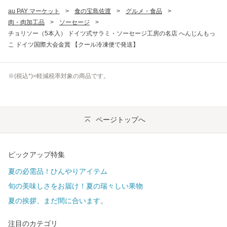
au PAY マーケット
>
食の宝島佐渡
>
グルメ・食品
>
肉・肉加工品
>
ソーセージ
>
チョリソー（5本入） ドイツ式サラミ・ソーセージ工房の名店 へんじんもっ
こ ドイツ国際大会金賞 【クール冷凍便で発送】
※(
税込
*)=軽減税率対象の商品です。
ページトップへ
ピックアップ特集
夏の必需品！ひんやりアイテム
旬の美味しさをお届け！夏の瑞々しい果物
夏の挨拶、まだ間に合います。
注目のカテゴリ