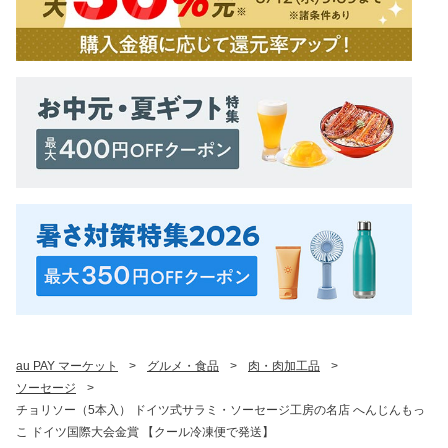
au PAY マーケット
>
グルメ・食品
>
肉・肉加工品
>
ソーセージ
>
チョリソー（5本入） ドイツ式サラミ・ソーセージ工房の名店 へんじんもっ
こ ドイツ国際大会金賞 【クール冷凍便で発送】