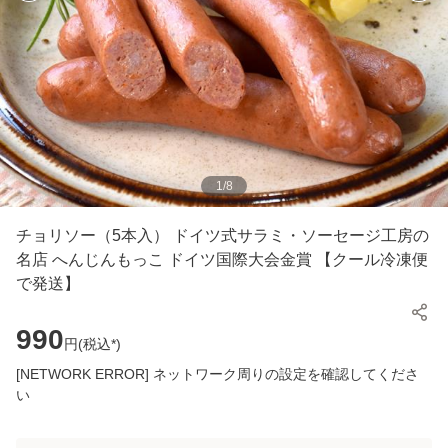
1
/
8
チョリソー（5本入） ドイツ式サラミ・ソーセージ工房の
名店 へんじんもっこ ドイツ国際大会金賞 【クール冷凍便
で発送】
990
円(
税込*
)
[NETWORK ERROR] ネットワーク周りの設定を確認してくださ
い