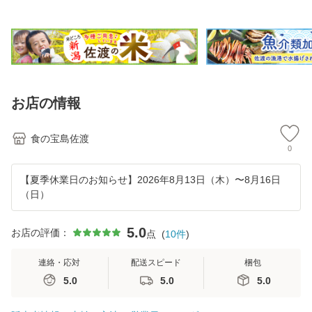
律送料無料(沖縄県
土屋農園のお米 世
土屋農園のお米 大
料) モチモチ、ピ
を除く)】
界農業遺産 大野山
野山麓で育てたお
カ
麓で育てた特別栽
米 農薬5割減（化
る
培米【普通便
学肥料は慣
(常
お店の情報
食の宝島佐渡
0
【夏季休業日のお知らせ】2026年8月13日（木）〜8月16日
（日）
5.0
お店の評価：
点
(
10
件
)
連絡・応対
配送スピード
梱包
5.0
5.0
5.0