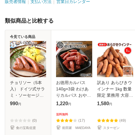
販売者情報
支払い方法
営業日カレンダー
類似商品と比較する
今見ている商品
チョリソー（5本
お徳用カルパス
訳あり あらびきウ
入） ドイツ式サラ
140g×3袋 わけあ
インナー 1kg 数量
ミ・ソーセージ工
りカルパス おやつ
限定 業務用 大容量
房の名店 へんじん
カルパス 訳あり か
お徳用 ポイント消
990
1,220
1,580
円
円
円
もっこ ドイツ国際
るぱす ドライソー
化 冷凍 BBQ bbq
大会金賞 【クール
セージ おつまみ 珍
バーベキュー 焼肉
送料無料
冷凍便で発送】
味 お酒のお供 酒の
国内製造 天然羊腸
(0)
(17)
(49)
肴 お菓子
ソーセ
食の宝島佐渡
前田家 MAEDAYA
スターゼン