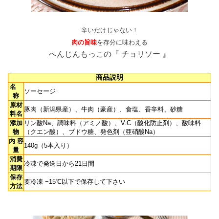
辛いだけじゃない！
肉の旨味
を存分に味わえる
へんじんもっこの『 チョリソー 』
商品説明
名
ソーセージ
称
原材
豚肉（新潟県産）、牛肉（豪産）、食塩、香辛料、砂糖
料名
添加
リン酸Na、調味料（アミノ酸）、V.C（酸化防止剤）、酸味料
物
（クエン酸）、ブドウ糖、発色剤（亜硝酸Na）
内 容
140g（5本入り）
量
消費
冷凍で発送日から21日間
期限
保存
要冷凍 −15℃以下で保存して下さい
方法