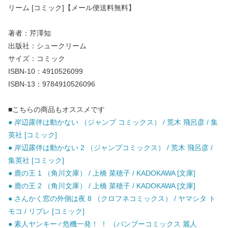
リーム [コミック]【メール便送料無料】
著者：芹澤知
出版社：シュークリーム
サイズ：コミック
ISBN-10：4910526099
ISBN-13：9784910526096
■こちらの商品もオススメです
● 岸辺露伴は動かない （ジャンプ コミックス） / 荒木 飛呂彦 / 集
英社 [コミック]
● 岸辺露伴は動かない 2 （ジャンプコミックス） / 荒木 飛呂彦 /
集英社 [コミック]
● 鹿の王 1 （角川文庫） / 上橋 菜穂子 / KADOKAWA [文庫]
● 鹿の王 2 （角川文庫） / 上橋 菜穂子 / KADOKAWA [文庫]
● さんかく窓の外側は夜 8 （クロフネコミックス） / ヤマシタ ト
モコ / リブレ [コミック]
● 素人ヤンキー♂危機一発！ ！ （バンブーコミックス 麗人