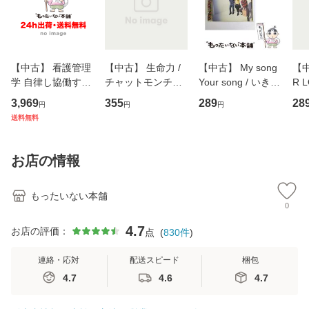
【中古】 看護管理
【中古】 生命力 /
【中古】 My song
【中
学 自律し協働する
チャットモンチー /
Your song / いきも
R 
専門職の看護マネ
キューンレコード
のがかり / [CD]
産限
3,969
355
289
28
円
円
円
ジメントスキル 改
[CD]【メール便送
【メール便送料無
翔太
送料無料
訂第3版 (看護学テ
料無料】
料】
[C
キストNiCE) / 手島
料
恵 藤本幸三 / 南江
お店の情報
堂 [単行
もったいない本舗
0
4.7
お店の評価：
点
(
830
件
)
連絡・応対
配送スピード
梱包
4.7
4.6
4.7