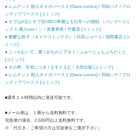
● レムナント 獣人オメガバース 2 (Daria comics) / 羽純ハナ / フロ
ンティアワークス [コミック]
● モブ山A治とモブ谷C郎の華麗なる日常への挑戦 （バンブーコミ
ックス 麗人uno！） / 吾妻香夜 / 竹書房 [コミック]
● 憂鬱な朝 8 （キャラコミックス） / 日高ショーコ / 徳間書店 [コ
ミック]
● こっちむいて、愛 / みちのくアタミ / ふゅーじょんぷろだくと
[コミック]
● その男、甘党につき / えすとえむ / 太田出版 [コミック]
● レムナント 獣人オメガバース 1 (Daria comics) / 羽純ハナ / フロ
ンティアワークス [コミック]
■通常２４時間以内に発送可能です。
■メール便は、１冊から送料無料です。
宅急便の場合、2,500円以上送料無料です。
※「代引き」ご希望の方は宅急便をご選択下さい。