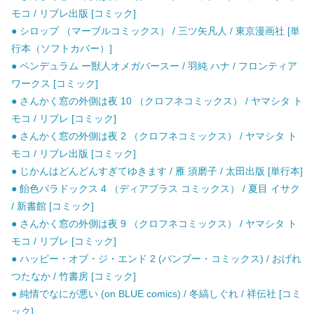
モコ / リブレ出版 [コミック]
● シロップ （マーブルコミックス） / 三ツ矢凡人 / 東京漫画社 [単
行本（ソフトカバー）]
● ペンデュラム ー獣人オメガバースー / 羽純 ハナ / フロンティア
ワークス [コミック]
● さんかく窓の外側は夜 10 （クロフネコミックス） / ヤマシタ ト
モコ / リブレ [コミック]
● さんかく窓の外側は夜 2 （クロフネコミックス） / ヤマシタ ト
モコ / リブレ出版 [コミック]
● じかんはどんどんすぎてゆきます / 雁 須磨子 / 太田出版 [単行本]
● 飴色パラドックス 4 （ディアプラス コミックス） / 夏目 イサク
/ 新書館 [コミック]
● さんかく窓の外側は夜 9 （クロフネコミックス） / ヤマシタ ト
モコ / リブレ [コミック]
● ハッピー・オブ・ジ・エンド 2 (バンブー・コミックス) / おげれ
つたなか / 竹書房 [コミック]
● 純情でなにが悪い (on BLUE comics) / 冬縞しぐれ / 祥伝社 [コミ
ック]