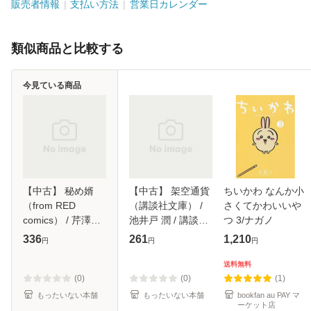
販売者情報
支払い方法
営業日カレンダー
類似商品と比較する
今見ている商品
【中古】 秘め婿
【中古】 架空通貨
ちいかわ なんか小
（from RED
（講談社文庫） /
さくてかわいいや
comics） / 芹澤知 /
池井戸 潤 / 講談社
つ 3/ナガノ
シュークリーム [コ
[文庫]【メール便送
336
261
1,210
円
円
円
ミック]【メール便
料無料】
送料無料】
送料無料
(0)
(0)
(1)
もったいない本舗
もったいない本舗
bookfan au PAY マ
ーケット店