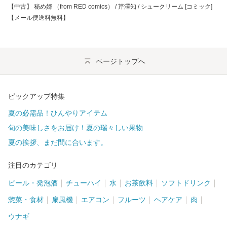
【中古】 秘め婿 （from RED comics） / 芹澤知 / シュークリーム [コミック]
【メール便送料無料】
ページトップへ
ピックアップ特集
夏の必需品！ひんやりアイテム
旬の美味しさをお届け！夏の瑞々しい果物
夏の挨拶、まだ間に合います。
注目のカテゴリ
ビール・発泡酒
チューハイ
水
お茶飲料
ソフトドリンク
惣菜・食材
扇風機
エアコン
フルーツ
ヘアケア
肉
ウナギ