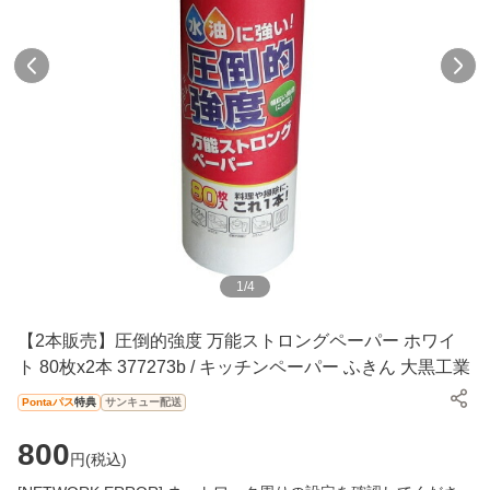
1
/
4
【2本販売】圧倒的強度 万能ストロングペーパー ホワイ
ト 80枚x2本 377273b / キッチンペーパー ふきん 大黒工業
Pontaパス
特典
サンキュー配送
800
円(
税込
)