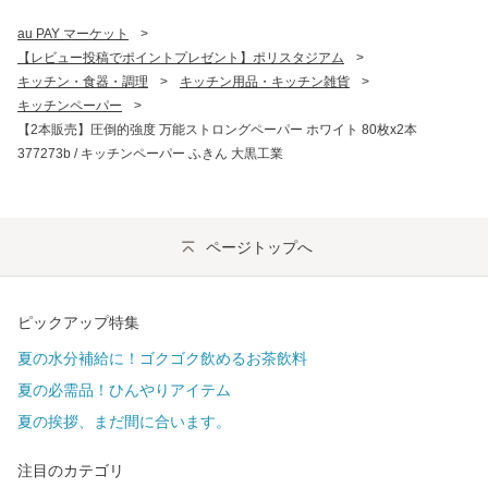
au PAY マーケット
>
【レビュー投稿でポイントプレゼント】ポリスタジアム
>
キッチン・食器・調理
>
キッチン用品・キッチン雑貨
>
キッチンペーパー
>
【2本販売】圧倒的強度 万能ストロングペーパー ホワイト 80枚x2本
377273b / キッチンペーパー ふきん 大黒工業
ページトップへ
ピックアップ特集
夏の水分補給に！ゴクゴク飲めるお茶飲料
夏の必需品！ひんやりアイテム
夏の挨拶、まだ間に合います。
注目のカテゴリ