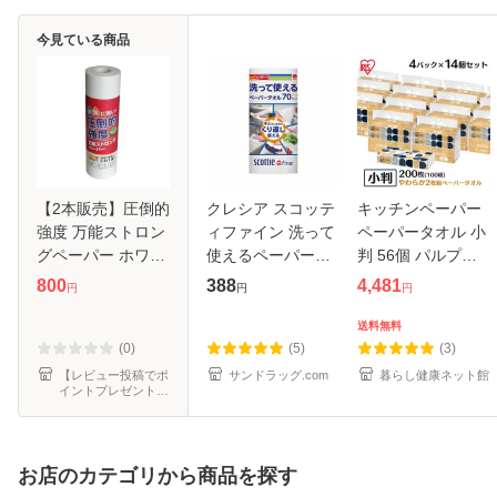
今見ている商品
【2本販売】圧倒的
クレシア スコッテ
キッチンペーパー
強度 万能ストロン
ィファイン 洗って
ペーパータオル 小
グペーパー ホワイ
使えるペーパータ
判 56個 パルプペ
ト 80枚x2本
オル 70カット 1ロ
ーパータオル 100
800
388
4,481
円
円
円
377273b / キッチ
ール
組 小判 4P×14セッ
ンペーパー ふきん
ト ペーパータオル
送料無料
大黒工業
ピュアパルプ
(0)
(5)
(3)
100％ 吸水性
【レビュー投稿でポ
サンドラッグ.com
暮らし健康ネット館
イントプレゼント】
ポリスタジアム
お店のカテゴリから商品を探す