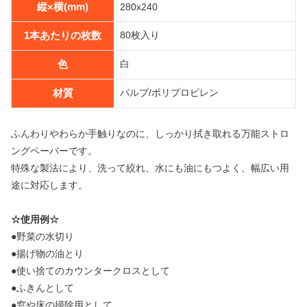
縦×横(mm)
280x240
1本あたりの枚数
80枚入り
色
白
材質
パルプ/ポリプロピレン
ふんわりやわらか手触りなのに、しっかり拭き取れる万能ストロ
ングペーパーです。
特殊な製法により、洗って絞れ、水にも油にもつよく、幅広い用
途に対応します。
☆使用例☆
●野菜の水切り
●揚げ物の油とり
●使い捨てのカウンタークロスとして
●ふきんとして
●窓や床の掃除用として