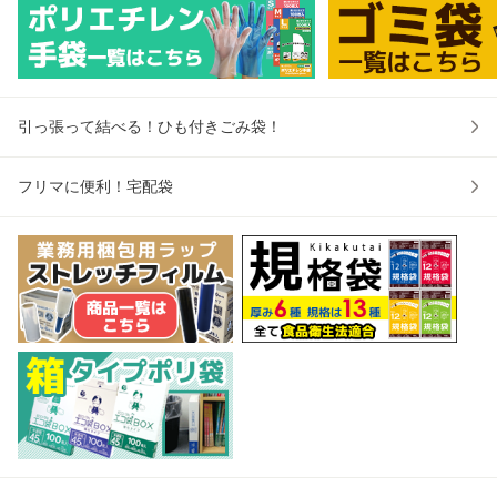
ゴム グローブ 使い
箱型 収納 ホワイト
ール袋 手提げ袋 取
ー
捨て手袋
サンキョウ
っ手付きゴ
プ 
引っ張って結べる！ひも付きごみ袋！
フリマに便利！宅配袋