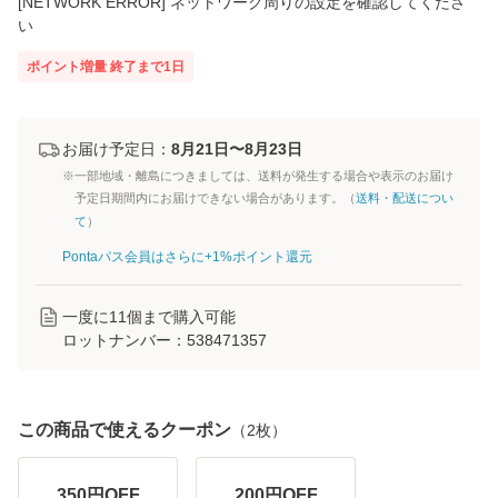
[NETWORK ERROR] ネットワーク周りの設定を確認してくださ
い
ポイント増量
終了まで
1
日
お届け予定日：
8月21日〜8月23日
※一部地域・離島につきましては、送料が発生する場合や表示のお届け
予定日期間内にお届けできない場合があります。（
送料・配送につい
て
）
Pontaパス会員はさらに+1%ポイント還元
一度に
11
個まで購入可能
ロットナンバー：
538471357
この商品で使えるクーポン
（
2
枚）
350
円OFF
200
円OFF