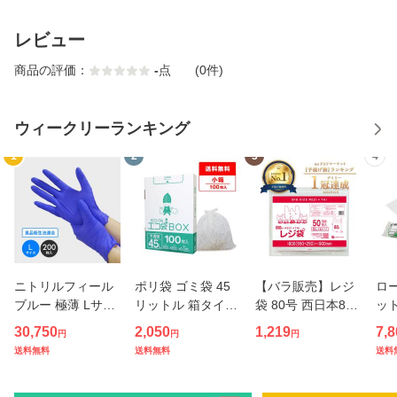
レビュー
商品の評価：
-
点
(0件)
ウィークリーランキング
1
2
3
4
ニトリルフィール
ポリ袋 ゴミ袋 45
【バラ販売】レジ
ロー
ブルー 極薄 Lサイ
リットル 箱タイプ
袋 80号 西日本80
ット
ズ パウダーフリー
半透明 65x80cm 0.
号 乳白 厚手タイプ
2m
30,750
2,050
1,219
7,8
円
円
円
200枚x15小箱 左
025mm厚 100枚 H
0.025mm厚 50枚
冊 
送料無料
送料無料
送料
右兼用 11679 ニト
K-490kobako ごみ
RS-80bara / 大型
ポリ
リル手袋 ニトリル
袋 45l BOXタイプ
レジ袋 ポリ袋 ビニ
料無