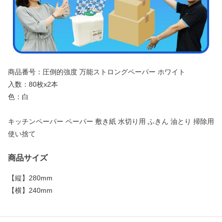
商品番号：圧倒的強度 万能ストロングペーパー ホワイト
入数：80枚x2本
色：白
キッチンペーパー ペーパー 敷き紙 水切り用 ふきん 油とり 掃除用
使い捨て
商品サイズ
【
縦
】
280mm
【
横
】
240mm