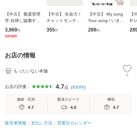
【中古】 看護管理
【中古】 生命力 /
【中古】 My song
【中
学 自律し協働する
チャットモンチー /
Your song / いきも
R 
専門職の看護マネ
キューンレコード
のがかり / [CD]
産限
3,969
355
289
28
円
円
円
ジメントスキル 改
[CD]【メール便送
【メール便送料無
翔太
送料無料
訂第3版 (看護学テ
料無料】
料】
[C
キストNiCE) / 手島
料
恵 藤本幸三 / 南江
お店の情報
堂 [単行
もったいない本舗
0
4.7
お店の評価：
点
(
830
件
)
連絡・応対
配送スピード
梱包
4.7
4.6
4.7
販売者情報
支払い方法
営業日カレンダー