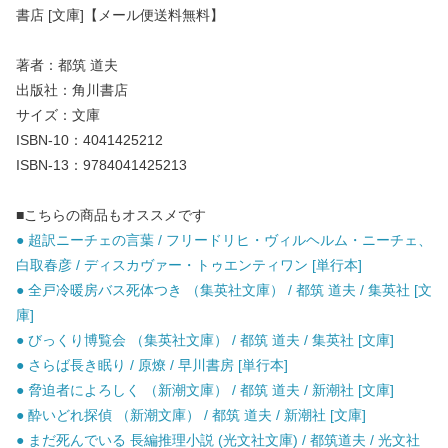
書店 [文庫]【メール便送料無料】
著者：都筑 道夫
出版社：角川書店
サイズ：文庫
ISBN-10：4041425212
ISBN-13：9784041425213
■こちらの商品もオススメです
● 超訳ニーチェの言葉 / フリードリヒ・ヴィルヘルム・ニーチェ、
白取春彦 / ディスカヴァー・トゥエンティワン [単行本]
● 全戸冷暖房バス死体つき （集英社文庫） / 都筑 道夫 / 集英社 [文
庫]
● びっくり博覧会 （集英社文庫） / 都筑 道夫 / 集英社 [文庫]
● さらば長き眠り / 原燎 / 早川書房 [単行本]
● 脅迫者によろしく （新潮文庫） / 都筑 道夫 / 新潮社 [文庫]
● 酔いどれ探偵 （新潮文庫） / 都筑 道夫 / 新潮社 [文庫]
● まだ死んでいる 長編推理小説 (光文社文庫) / 都筑道夫 / 光文社