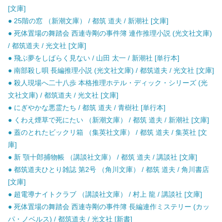
[文庫]
● 25階の窓 （新潮文庫） / 都筑 道夫 / 新潮社 [文庫]
● 死体置場の舞踏会 西連寺剛の事件簿 連作推理小説 (光文社文庫)
/ 都筑道夫 / 光文社 [文庫]
● 飛ぶ夢をしばらく見ない / 山田 太一 / 新潮社 [単行本]
● 南部殺し唄 長編推理小説 (光文社文庫) / 都筑道夫 / 光文社 [文庫]
● 殺人現場へ二十八歩 本格推理ホテル・ディック・シリーズ (光
文社文庫) / 都筑道夫 / 光文社 [文庫]
● にぎやかな悪霊たち / 都筑 道夫 / 青樹社 [単行本]
● くわえ煙草で死にたい （新潮文庫） / 都筑 道夫 / 新潮社 [文庫]
● 蓋のとれたビックリ箱 （集英社文庫） / 都筑 道夫 / 集英社 [文
庫]
● 新 顎十郎捕物帳 （講談社文庫） / 都筑 道夫 / 講談社 [文庫]
● 都筑道夫ひとり雑誌 第2号 （角川文庫） / 都筑 道夫 / 角川書店
[文庫]
● 超電導ナイトクラブ （講談社文庫） / 村上 龍 / 講談社 [文庫]
● 死体置場の舞踏会 西連寺剛の事件簿 長編連作ミステリー (カッ
パ・ノベルス) / 都筑道夫 / 光文社 [新書]