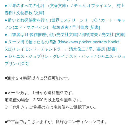
● 世界のすべての七月 （文春文庫） / ティム オブライエン、 村上
春樹 / 文藝春秋 [文庫]
● 酔いどれ探偵街を行く (世界ミステリーシリーズ) / カート・キャ
ノン(エド・マクベイン)、都筑道夫 / 早川書房 [新書]
● 目撃者は月 傑作推理小説 (光文社文庫) / 都筑道夫 / 光文社 [文庫]
● ヌーン街で拾ったもの 5版 (Hayakawa pocket mystery books
611) / レイモンド・チャンドラー、清水俊二 / 早川書房 [新書]
● ジャニス・ジョプリン・グレイテスト・ヒット / ジャニス・ジョ
プリン / [CD]
■通常２４時間以内に発送可能です。
■メール便は、１冊から送料無料です。
宅急便の場合、2,500円以上送料無料です。
※「代引き」ご希望の方は宅急便をご選択下さい。
■中古品ではございますが、良好なコンディションです。