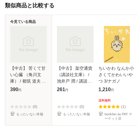
類似商品と比較する
今見ている商品
【中古】 苦くて甘
【中古】 架空通貨
ちいかわ なんか小
い心臓 （角川文
（講談社文庫） /
さくてかわいいや
庫） / 都筑 道夫 /
池井戸 潤 / 講談社
つ 3/ナガノ
角川書店 [文庫]
[文庫]【メール便送
390
261
1,210
円
円
円
【メール便送料無
料無料】
料】
送料無料
(0)
(0)
(1)
もったいない本舗
もったいない本舗
bookfan au PAY マ
ーケット店