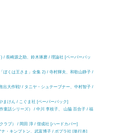
 / 長崎源之助、鈴木琢磨 / 理論社 [ペーパーバッ
「ぼくは王さま」全集 2) / 寺村輝夫、和歌山静子 /
救出大作戦! / タニヤ・シュテーブナー、中村智子 /
やまけん / こぐま社 [ペーパーバック]
話シリーズ） / 中川 李枝子、 山脇 百合子 / 福
ブ） / 岡田 淳 / 偕成社 [ハードカバー]
イアナ・キンプトン、武富博子 / ポプラ社 [単行本]