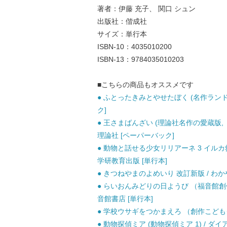
著者：伊藤 充子、 関口 シュン
出版社：偕成社
サイズ：単行本
ISBN-10：4035010200
ISBN-13：9784035010203
■こちらの商品もオススメです
● ふとったきみとやせたぼく (名作ランド)
ク]
● 王さまばんざい (理論社名作の愛蔵版, 
理論社 [ペーパーバック]
● 動物と話せる少女リリアーネ 3 イルカ
学研教育出版 [単行本]
● きつねやまのよめいり 改訂新版 / わか
● らいおんみどりの日ようび （福音館創作童
音館書店 [単行本]
● 学校ウサギをつかまえろ （創作こどもクラ
● 動物探偵ミア (動物探偵ミア 1) / ダ