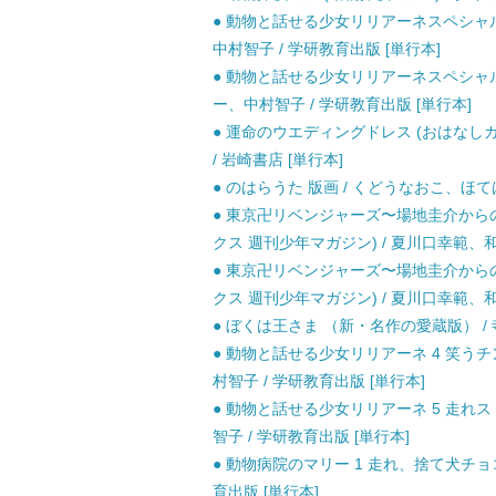
● 動物と話せる少女リリアーネスペシャル
中村智子 / 学研教育出版 [単行本]
● 動物と話せる少女リリアーネスペシャル
ー、中村智子 / 学研教育出版 [単行本]
● 運命のウエディングドレス (おはなしガー
/ 岩崎書店 [単行本]
● のはらうた 版画 / くどうなおこ、ほては
● 東京卍リベンジャーズ〜場地圭介からの手紙〜 -L
クス 週刊少年マガジン) / 夏川口幸範、和
● 東京卍リベンジャーズ〜場地圭介からの手紙〜 -L
クス 週刊少年マガジン) / 夏川口幸範、和
● ぼくは王さま （新・名作の愛蔵版） / 寺
● 動物と話せる少女リリアーネ 4 笑う
村智子 / 学研教育出版 [単行本]
● 動物と話せる少女リリアーネ 5 走れ
智子 / 学研教育出版 [単行本]
● 動物病院のマリー 1 走れ、捨て犬チョ
育出版 [単行本]