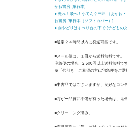
かね書房 [単行本]
● 走れ！飛べ！小てんぐ三郎 （あかね・新読
ね書房 [単行本（ソフトカバー）]
● 雨やどりはすべり台の下で (子どもの文学)
■通常２４時間以内に発送可能です。
■メール便は、１冊から送料無料です。
宅急便の場合、2,500円以上送料無料で
※「代引き」ご希望の方は宅急便をご選
■中古品ではございますが、良好なコン
■万が一品質に不備が有った場合は、返
■クリーニング済み。