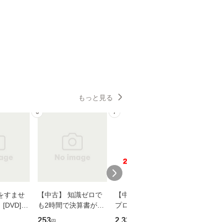
もっと見る
6
7
8
をすませ
【中古】 知識ゼロで
【中古】 野ブタ。を
【中古】 
DVD] /
も2時間で決算書が読
プロデュース [DVD-B
島みゆき / [CD]【
スタ・ホー
めるようになる！ 会
OX] / バップ [DVD]
ル便送料
253
2,335
2,150
円
円
円