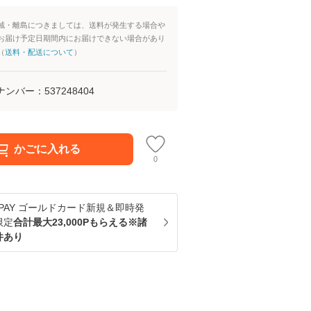
域・離島につきましては、送料が発生する場合や
お届け予定日期間内にお届けできない場合があり
（
送料・配送について
）
ナンバー：
537248404
かごに入れる
0
u PAY ゴールドカード新規＆即時発
限定
合計最大23,000Pもらえる※諸
件あり