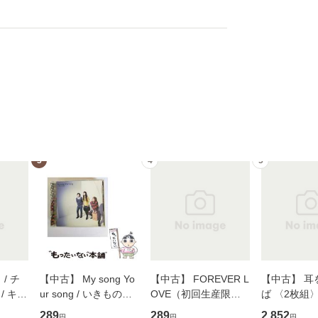
3
4
5
/ チ
【中古】 My song Yo
【中古】 FOREVER L
【中古】 耳
/ キュ
ur song / いきものが
OVE（初回生産限定
ば 〈2枚組〉 [
D]
かり / [CD]【メール便
盤） / 清水翔太×加藤
ブエナ・ビ
289
289
2,852
円
円
円