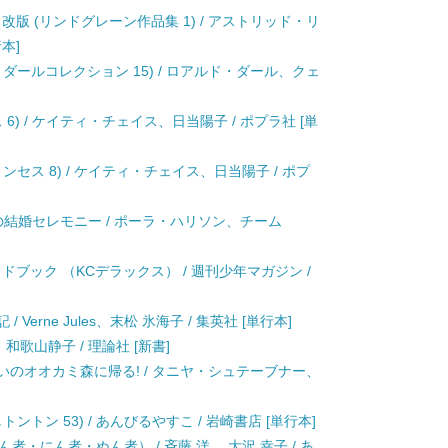
改版 (リンドグレーン作品集 1) / アストリッド・リ
本]
ダールコレクション 15) / ロアルド・ダール、クェ
6) / ケイティ・チェイス、日当陽子 / ポプラ社 [単
セス 8) / ケイティ・チェイス、日当陽子 / ポプ
色の結婚セレモニー / ポーラ・ハリソン、チーム
ドブック （KCデラックス） / 週刊少年マガジン /
Verne Jules、末松 氷海子 / 集英社 [単行本]
和歌山静子 / 理論社 [新書]
らいのオオカミ森に帰る! / タニヤ・シュテーブナー、
トン 53) / あんびるやすこ / 岩崎書店 [単行本]
・にん者・ぬん者） / 斉藤 洋、 大沢 幸子 / あ