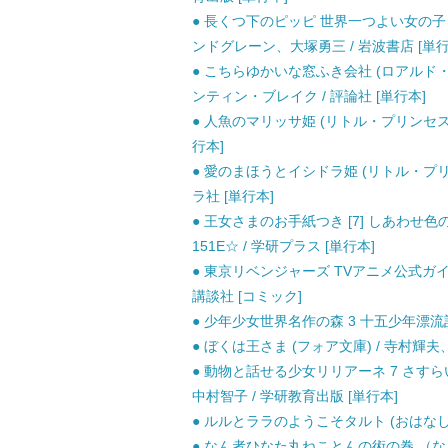
● 長くつ下のピッピ 世界一つよい女の子 
ンドグレーン、大塚勇三 / 岩波書店 [単行
● こちらゆかいな窓ふき会社 (ロアルド・
ンティン・ブレイク / 評論社 [単行本]
● 人魚のマリッサ姫 (リトル・プリンセス 
行本]
● 愛のまほうとイシドラ姫 (リトル・プリン
ラ社 [単行本]
● 王女さまのお手紙つき [7] しあわせ
151E☆ / 学研プラス [単行本]
● 東京リベンジャーズ TVアニメ公式ガイ
講談社 [コミック]
● 少年少女世界名作の森 3 十五少年漂流記 / 
● ぼくは王さま (フォア文庫) / 寺村輝夫、
● 動物と話せる少女リリアーネ 7 さす
中村智子 / 学研教育出版 [単行本]
● ルルとララのようこそタルト (おはなしトン
● なん者ひなた丸ねことんの術の巻 （なん者