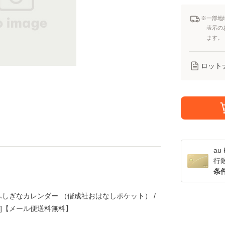
※一部地
表示の
ます。
ロット
a
行
条
ふしぎなカレンダー （偕成社おはなしポケット） /
行本]【メール便送料無料】