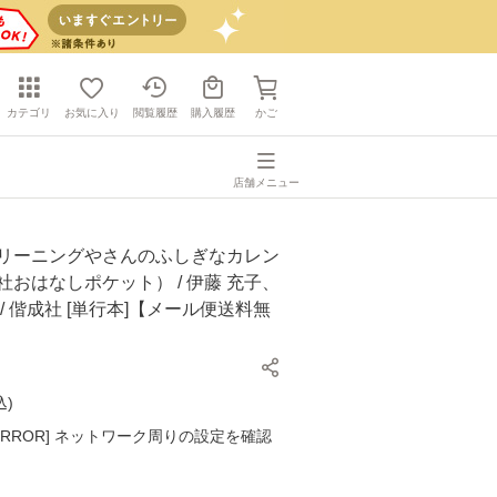
カテゴリ
お気に入り
閲覧履歴
購入履歴
かご
店舗メニュー
クリーニングやさんのふしぎなカレン
社おはなしポケット） / 伊藤 充子、
 / 偕成社 [単行本]【メール便送料無
込
)
K ERROR] ネットワーク周りの設定を確認