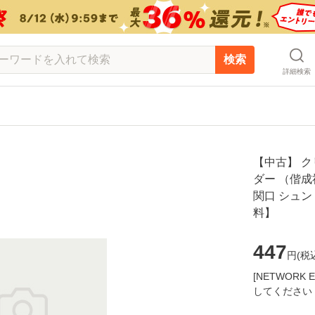
検索
詳細検索
【中古】 
ダー （偕成
関口 シュン
料】
447
円(
税
[NETWOR
してください