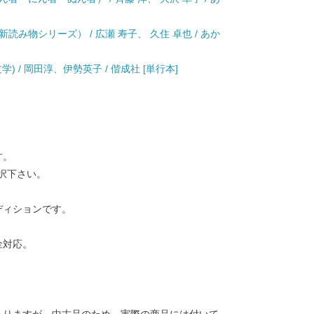
み物シリーズ） / 広瀬 寿子、 久住 卓也 / あか
 / 岡田淳、伊勢英子 / 偕成社 [単行本]
す。
択下さい。
ディションです。
金対応。