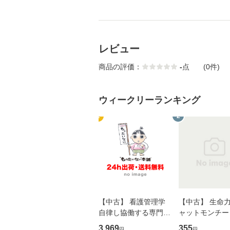
レビュー
商品の評価：
-
点
(0件)
ウィークリーランキング
1
2
【中古】 看護管理学
【中古】 生命力 
自律し協働する専門職
ャットモンチー 
の看護マネジメントス
ーンレコード [C
3,969
355
円
円