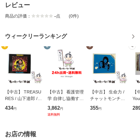
レビュー
商品の評価：
-
点
(0件)
ウィークリーランキング
1
2
3
4
【中古】 TREASU
【中古】 看護管理
【中古】 生命力 /
【中
RES / 山下達郎 /
学 自律し協働する
チャットモンチー /
You
イーストウエス
専門職の看護マネ
キューンレコード
のがか
434
3,862
355
28
円
円
円
ト・ジャパン [CD]
ジメントスキル 改
[CD]【メール便送
【
送料無料
【メール便送料無
訂第3版 (看護学テ
料無料】
料
料】
キストNiCE) / 手島
恵 藤本幸三 / 南江
お店の情報
堂 [単行