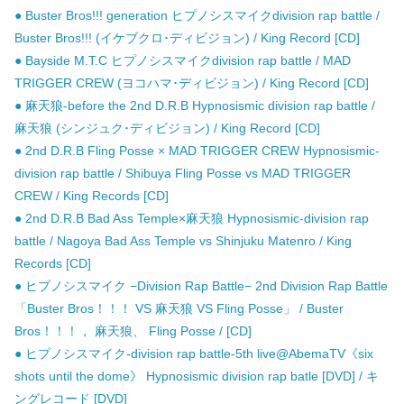
● Buster Bros!!! generation ヒプノシスマイクdivision rap battle /
Buster Bros!!! (イケブクロ･ディビジョン) / King Record [CD]
● Bayside M.T.C ヒプノシスマイクdivision rap battle / MAD
TRIGGER CREW (ヨコハマ･ディビジョン) / King Record [CD]
● 麻天狼-before the 2nd D.R.B Hypnosismic division rap battle /
麻天狼 (シンジュク･ディビジョン) / King Record [CD]
● 2nd D.R.B Fling Posse × MAD TRIGGER CREW Hypnosismic-
division rap battle / Shibuya Fling Posse vs MAD TRIGGER
CREW / King Records [CD]
● 2nd D.R.B Bad Ass Temple×麻天狼 Hypnosismic-division rap
battle / Nagoya Bad Ass Temple vs Shinjuku Matenro / King
Records [CD]
● ヒプノシスマイク −Division Rap Battle− 2nd Division Rap Battle
「Buster Bros！！！ VS 麻天狼 VS Fling Posse」 / Buster
Bros！！！， 麻天狼、 Fling Posse / [CD]
● ヒプノシスマイク-division rap battle-5th live@AbemaTV《six
shots until the dome》 Hypnosismic division rap batle [DVD] / キ
ングレコード [DVD]