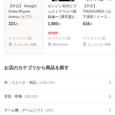
【中古】 Straight
ゼンジン未到とヴ
【中古】
Outta Rhyme
ェルトラウム〜銘
TREASURES / 山
Anima / ヒプノシ
銘編〜 (通常盤)(2
下達郎 / イースト
スマイク -Division
枚組) [DVD]
ウエスト・ジャパ
321
1,980
434
円
円
円
Rap Battle- / [CD]
ン [CD]【メール便
【メール便送料無
送料無料】
送料無料
料】
(0)
(0)
(0)
もったいない本舗
Blue Ocean
もったいない本舗
お店のカテゴリから商品を探す
本・コミック・雑誌
（
1,242,702
）
音楽・映像
（
150,102
）
ゲーム機・ゲームソフト
（
283
）