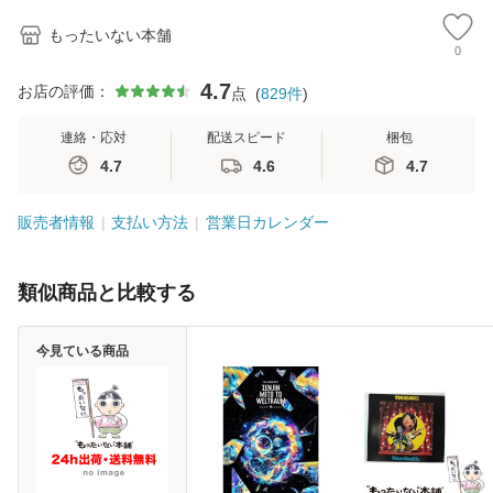
もったいない本舗
0
4.7
お店の評価：
点
(
829
件
)
連絡・応対
配送スピード
梱包
4.7
4.6
4.7
販売者情報
支払い方法
営業日カレンダー
類似商品と比較する
今見ている商品