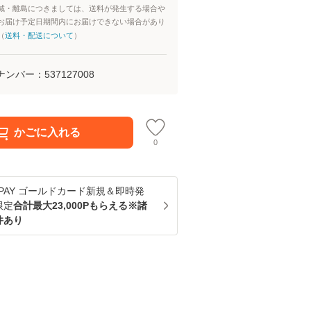
域・離島につきましては、送料が発生する場合や
お届け予定日期間内にお届けできない場合があり
（
送料・配送について
）
ナンバー：
537127008
かごに入れる
0
u PAY ゴールドカード新規＆即時発
限定
合計最大23,000Pもらえる※諸
件あり