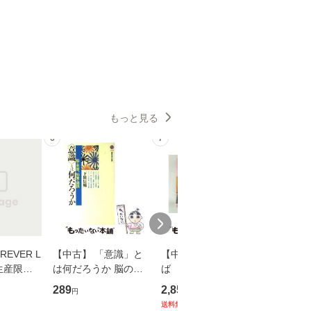
もっと見る
6
7
8
EVER L
【中古】 「意識」と
【中古】 耳をすませ
【中古】
生産限定
は何だろうか 脳の来
ば 〈2枚組〉 [DVD] /
も2時間
翔太×加藤
歴、知覚の錯誤 （講
ブエナ・ビスタ・ホー
めるよう
289
2,852
253
円
円
円
談社現代新書） / 下条
ム・エンターテイメン
計超入門！
送料無料