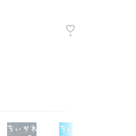
】
信輔 / 講談社 [新書]
ト [DVD]【メール便送
隆 / 高
【メール便送料無料】
料無料】
（ソフト
【メール
0