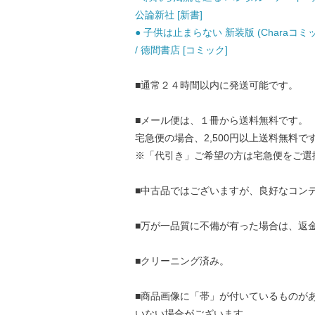
公論新社 [新書]
● 子供は止まらない 新装版 (Charaコミックス. 
/ 徳間書店 [コミック]
■通常２４時間以内に発送可能です。
■メール便は、１冊から送料無料です。
宅急便の場合、2,500円以上送料無料で
※「代引き」ご希望の方は宅急便をご選
■中古品ではございますが、良好なコン
■万が一品質に不備が有った場合は、返
■クリーニング済み。
■商品画像に「帯」が付いているものが
いない場合がございます。