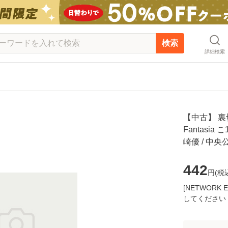
検索
詳細検索
【中古】 裏
Fantasia
崎優 / 中
442
円(
税
[NETWOR
してください