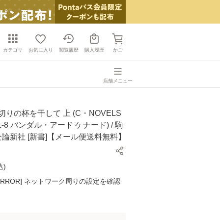
カテゴリ
お気に入り
閲覧履歴
購入履歴
かご
店舗メニュー
切りの杯を干して 上 (C・NOVELS
 こ1-8 バンダル・アード ケナード) / 駒
央公論新社 [新書]【メール便送料無料】
込
)
K ERROR] ネットワーク周りの設定を確認