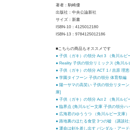
著者：駒崎優
出版社：中央公論新社
サイズ：新書
ISBN-10：4125012180
ISBN-13：9784125012186
■こちらの商品もオススメです
● 子供（ガキ）の領分 Act 3 （角川ルビー
● Reality 子供の領分リミックス (角川ル
● 子供（ガキ）の領分 ACT 1 / 吉原 理恵
● 学園タイフーン 子供の領分 体育祭編 （
● 陽一サマの高笑い 子供の領分リターンズ 
庫]
● 子供（ガキ）の領分 Act 2 （角川ルビー
● 臨界点 (角川ルビー文庫 子供の領分ハイパー
● 広海君のゆううつ （角川ルビー文庫） / 
● 路地裏のほたる食堂 3つの嘘 （講談社タイ
● 運命は剣を差し出す バンダル・アード=ケナード 