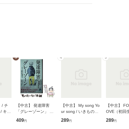
3
4
5
/ チ
【中古】 発達障害
【中古】 My song Yo
【中古】 FOR
/ キュ
「グレーゾーン」 そ
ur song / いきものが
OVE（初回
D]
の正しい理解と克服法
かり / [CD]【メール便
盤） / 清水
409
289
289
円
円
円
無料】
(SB新書 572) / 岡田尊
送料無料】
ミリヤ / [CD]【メール