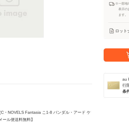
※一部地
表示の
ます。
ロット
a
行
条
NOVELS Fantasia こ1-8 バンダル・アード ケ
]【メール便送料無料】