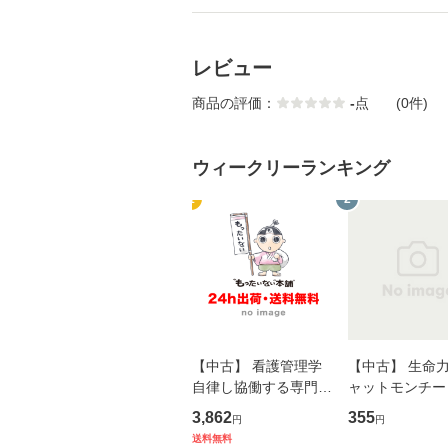
レビュー
商品の評価：
-
点
(0件)
ウィークリーランキング
1
2
【中古】 看護管理学
【中古】 生命力 
自律し協働する専門職
ャットモンチー 
の看護マネジメントス
ーンレコード [C
3,862
355
円
円
キル 改訂第3版 (看護
【メール便送料
送料無料