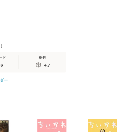
司 / ＳＢクリエイティ
便送料無料
ブ [新書]【メール便送
料無料】
件
)
ード
梱包
.6
4.7
ダー