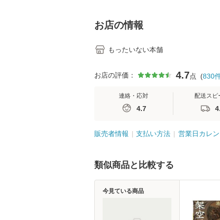
学テキストNiCE) / 手
島恵 藤本幸三 / 南江
堂 [単行
お店の情報
もったいない本舗
4.7
お店の評価：
点
(
830
連絡・応対
配送スピ
4.7
4
販売者情報
支払い方法
営業日カレン
類似商品と比較する
今見ている商品