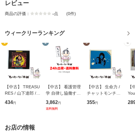
レビュー
商品の評価：
-
点
(0件)
ウィークリーランキング
1
2
3
4
【中古】 TREASU
【中古】 看護管理
【中古】 生命力 /
【中
RES / 山下達郎 /
学 自律し協働する
チャットモンチー /
You
イーストウエス
専門職の看護マネ
キューンレコード
のがか
434
3,862
355
28
円
円
円
ト・ジャパン [CD]
ジメントスキル 改
[CD]【メール便送
【
送料無料
【メール便送料無
訂第3版 (看護学テ
料無料】
料
料】
キストNiCE) / 手島
恵 藤本幸三 / 南江
お店の情報
堂 [単行