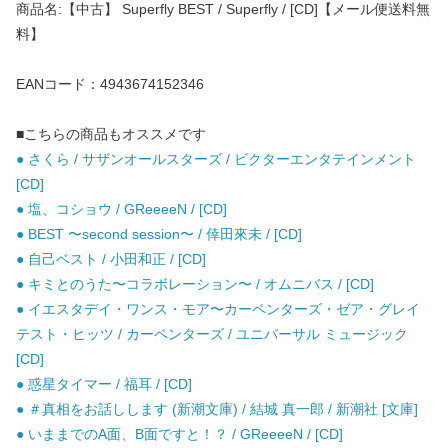
商品名:【中古】 Superfly BEST / Superfly / [CD]【メール便送料無
料】
EANコード：4943674152346
■こちらの商品もオススメです
● さくら / サザンオールスターズ / ビクターエンタテインメント
[CD]
● 塩、コショウ / GReeeeN / [CD]
● BEST 〜second session〜 / 倖田來未 / [CD]
● 自己ベスト / 小田和正 / [CD]
● キミとのうた〜コラボレーション〜 / オムニバス / [CD]
● イエスタデイ・ワンス・モア〜カーペンターズ・ゼア・グレイ
テスト・ヒッツ / カーペンターズ / ユニバーサル ミュージック
[CD]
● 惑星タイマー / 福耳 / [CD]
● ＃真相をお話しします (新潮文庫) / 結城 真一郎 / 新潮社 [文庫]
● いままでのA面、B面ですと！？ / GReeeeN / [CD]