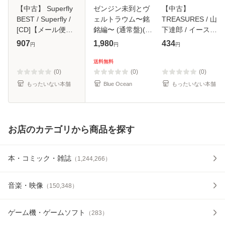
【中古】 Superfly
ゼンジン未到とヴ
【中古】
BEST / Superfly /
ェルトラウム〜銘
TREASURES / 山
[CD]【メール便送
銘編〜 (通常盤)(2
下達郎 / イースト
料無料】
枚組) [DVD]
ウエスト・ジャパ
907
1,980
434
円
円
円
ン [CD]【メール便
送料無料】
送料無料
(0)
(0)
(0)
もったいない本舗
Blue Ocean
もったいない本舗
お店のカテゴリから商品を探す
本・コミック・雑誌
（
1,244,266
）
音楽・映像
（
150,348
）
ゲーム機・ゲームソフト
（
283
）