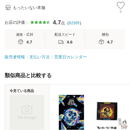
もったいない本舗
0
4.7
お店の評価：
点
(
829
件
)
連絡・応対
配送スピード
梱包
4.7
4.6
4.7
販売者情報
支払い方法
営業日カレンダー
類似商品と比較する
今見ている商品