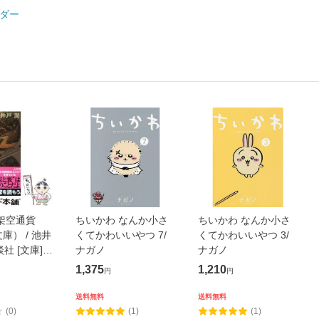
ダー
架空通貨
ちいかわ なんか小さ
ちいかわ なんか小さ
庫） / 池井
くてかわいいやつ 7/
くてかわいいやつ 3/
談社 [文庫]
ナガノ
ナガノ
便送料無料】
1,375
1,210
円
円
送料無料
送料無料
(0)
(1)
(1)