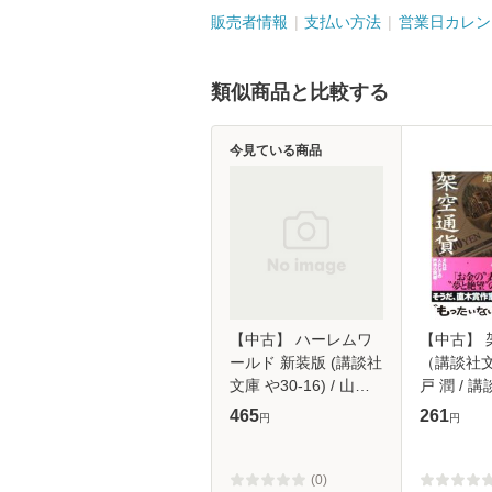
販売者情報
支払い方法
営業日カレン
類似商品と比較する
今見ている商品
【中古】 ハーレムワ
【中古】 
ールド 新装版 (講談社
（講談社文
文庫 や30-16) / 山田
戸 潤 / 講
詠美 / 講談社 [文庫]
【メール
465
261
円
円
【メール便送料無料】
(0)