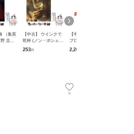
身 （集英
【中古】 ウインクで
【中古】 野ブタ。を
【中古】 
野 圭吾 /
乾杯 (ノン・ポシェッ
プロデュース [DVD-B
島みゆき / [CD]【
庫]【メール
ト) / 東野圭吾 / 祥伝
OX] / バップ [DVD]
ル便送料
253
2,266
2,150
円
円
円
】
社 [文庫]【メール便送
【メール便送料無料】
料無料】
0