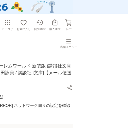
カテゴリ
お気に入り
閲覧履歴
購入履歴
かご
店舗メニュー
ーレムワールド 新装版 (講談社文庫
/ 山田詠美 / 講談社 [文庫]【メール便送
込
)
K ERROR] ネットワーク周りの設定を確認