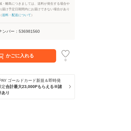
域・離島につきましては、送料が発生する場合や
お届け予定日期間内にお届けできない場合があり
（
送料・配送について
）
ナンバー：
536981560
かごに入れる
0
u PAY ゴールドカード新規＆即時発
限定
合計最大23,000Pもらえる※諸
件あり