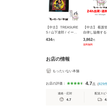
【中古】 TREASURE
【中古】 看護
S / 山下達郎 / イース
自律し協働する
トウエスト・ジャパン
の看護マネジメ
434
3,862
円
円
[CD]【メール便送料無
キル 改訂第3版 
送料無料
料】
学テキストNiCE)
島恵 藤本幸三 /
堂 [単行
お店の情報
もったいない本舗
4.7
お店の評価：
点
(
829
連絡・応対
配送スピ
4.7
4