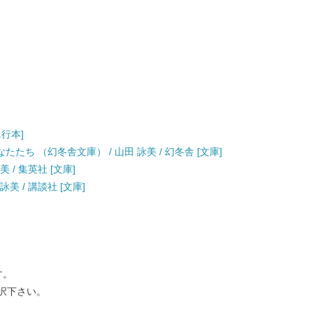
単行本]
ち （幻冬舎文庫） / 山田 詠美 / 幻冬舎 [文庫]
 / 集英社 [文庫]
美 / 講談社 [文庫]
す。
択下さい。