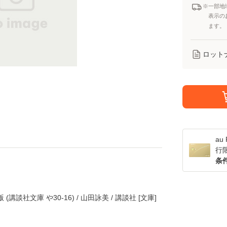
※一部地
表示の
ます。
ロット
a
行
条
談社文庫 や30-16) / 山田詠美 / 講談社 [文庫]