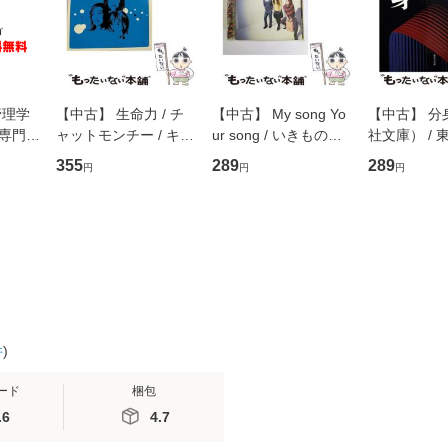
管理学
【中古】 生命力 / チ
【中古】 My song Yo
【中古】 分
専門職
ャットモンチー / キュ
ur song / いきものが
社文庫） / 東
ントス
ーンレコード [CD]
かり / [CD]【メール便
集英社 [文
355
289
289
円
円
円
(看護
【メール便送料無料】
送料無料】
便送料無料
 / 手
 南江
件
)
ード
梱包
.6
4.7