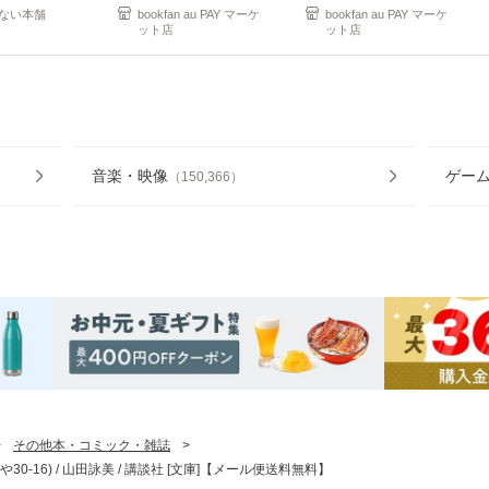
ない本舗
bookfan au PAY マーケ
bookfan au PAY マーケ
ット店
ット店
音楽・映像
ゲー
（
150,366
）
>
その他本・コミック・雑誌
>
0-16) / 山田詠美 / 講談社 [文庫]【メール便送料無料】