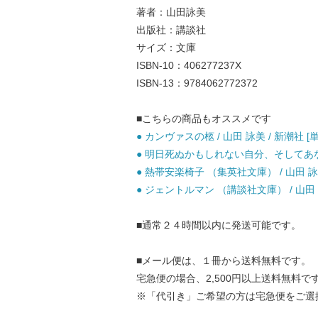
著者：山田詠美
出版社：講談社
サイズ：文庫
ISBN-10：406277237X
ISBN-13：9784062772372
■こちらの商品もオススメです
● カンヴァスの柩 / 山田 詠美 / 新潮社 [
● 明日死ぬかもしれない自分、そしてあなたた
● 熱帯安楽椅子 （集英社文庫） / 山田 詠美
● ジェントルマン （講談社文庫） / 山田 詠
■通常２４時間以内に発送可能です。
■メール便は、１冊から送料無料です。
宅急便の場合、2,500円以上送料無料で
※「代引き」ご希望の方は宅急便をご選