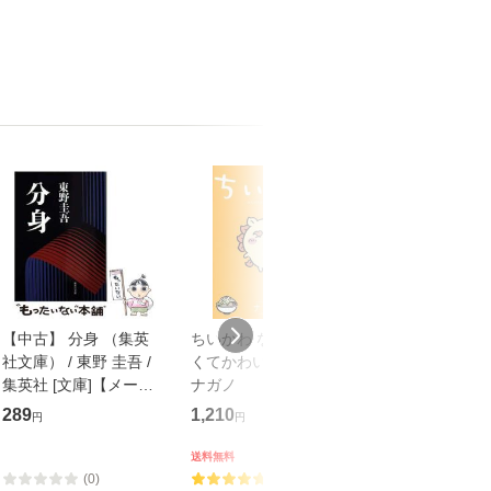
【中古】 分身 （集英
ちいかわ なんか小さ
アンドレ・ブル
社文庫） / 東野 圭吾 /
くてかわいいやつ 6/
『シュルレアリ
集英社 [文庫]【メール
ナガノ
言』/日本放送協
便送料無料】
ＨＫ出版/伊東
289
1,210
699
円
円
円
送料無料
送料無料
(0)
(2)
(0)