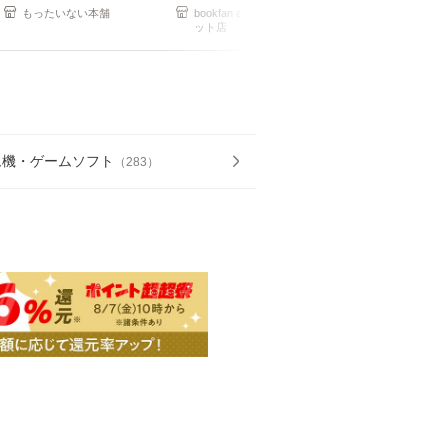
もったいない本舗
bookfan au PAY マーケ
bookfan au PA
ット店
ット店
ム機・ゲームソフト
（
283
）