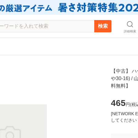
検索
詳細検索
【中古】 ハ
や30-16) 
料無料】
465
円(
税
[NETWOR
してください