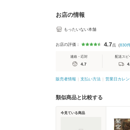
学テキストNiCE) / 手
島恵 藤本幸三 / 南江
堂 [単行
お店の情報
もったいない本舗
4.7
お店の評価：
点
(
830
連絡・応対
配送スピ
4.7
4
販売者情報
支払い方法
営業日カレン
類似商品と比較する
今見ている商品