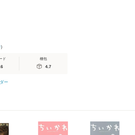
便送料無料】
隆 / 高橋書
（ソフトカバ
【メール便
件
)
ード
梱包
.6
4.7
ダー