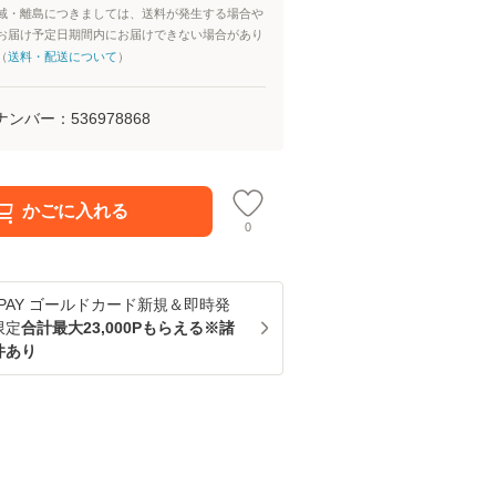
域・離島につきましては、送料が発生する場合や
お届け予定日期間内にお届けできない場合があり
（
送料・配送について
）
ナンバー：
536978868
かごに入れる
0
u PAY ゴールドカード新規＆即時発
限定
合計最大23,000Pもらえる※諸
件あり