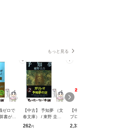
もっと見る
6
7
8
識ゼロで
【中古】 予知夢 （文
【中古】 野ブタ。を
【中古】 
決算書が読
春文庫） / 東野 圭吾 /
プロデュース [DVD-B
島みゆき / [CD]【
る！ 会
文藝春秋 [文庫]【メー
OX] / バップ [DVD]
ル便送料
262
2,335
2,150
円
円
円
 佐伯 良
ル便送料無料】
【メール便送料無料】