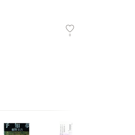
店 [単行本
ー）]
送
0