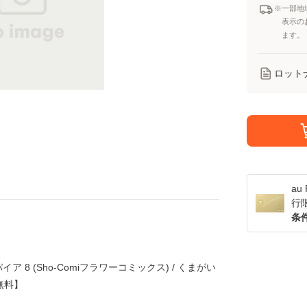
※一部地
表示の
ます。
ロット
a
行
条
 8 (Sho-Comiフラワーコミックス) / くまがい
無料】