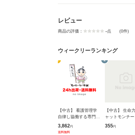
レビュー
商品の評価：
-
点
(0件)
ウィークリーランキング
1
2
【中古】 看護管理学
【中古】 生命力 
自律し協働する専門職
ャットモンチー 
の看護マネジメントス
ーンレコード [C
3,862
355
円
円
キル 改訂第3版 (看護
【メール便送料
送料無料