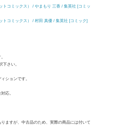
トコミックス） / やまもり 三香 / 集英社 [コミッ
トコミックス） / 村田 真優 / 集英社 [コミック]
す。
択下さい。
ディションです。
金対応。
ありますが、中古品のため、実際の商品には付いて