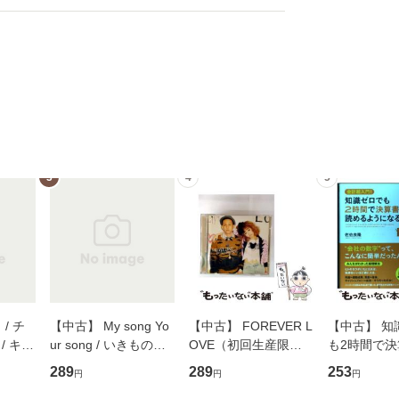
3
4
5
/ チ
【中古】 My song Yo
【中古】 FOREVER L
【中古】 知
/ キュ
ur song / いきものが
OVE（初回生産限定
も2時間で
D]
かり / [CD]【メール便
盤） / 清水翔太×加藤
めるようにな
289
289
253
円
円
円
無料】
送料無料】
ミリヤ / [CD]【メール
計超入門！ /