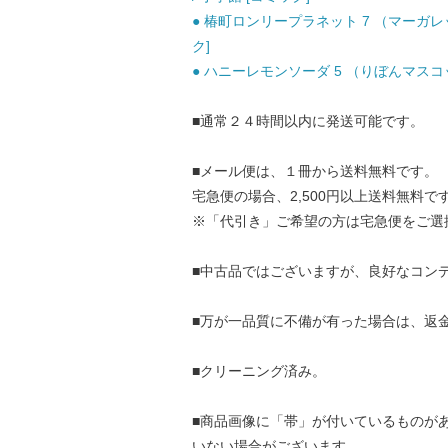
● 椿町ロンリープラネット 7 （マーガレッ
ク]
● ハニーレモンソーダ 5 （りぼんマスコッ
■通常２４時間以内に発送可能です。
■メール便は、１冊から送料無料です。
宅急便の場合、2,500円以上送料無料で
※「代引き」ご希望の方は宅急便をご選
■中古品ではございますが、良好なコン
■万が一品質に不備が有った場合は、返
■クリーニング済み。
■商品画像に「帯」が付いているものが
いない場合がございます。