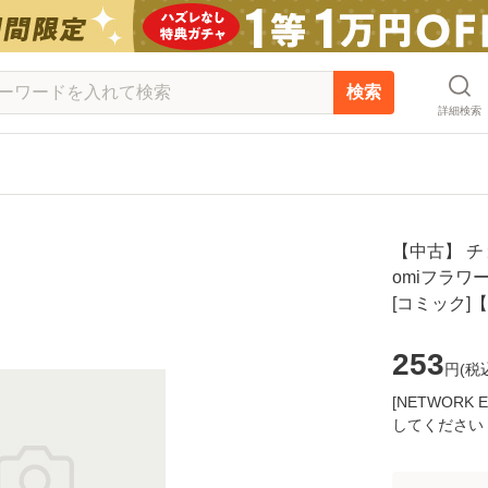
検索
詳細検索
【中古】 チ
omiフラワー
[コミック]
253
円(
税
[NETWOR
してください