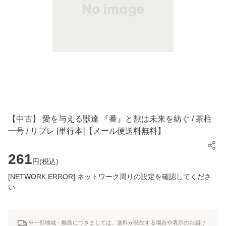
【中古】 愛を与える獣達 『番』と獣は未来を紡ぐ / 茶柱
一号 / リブレ [単行本]【メール便送料無料】
261
円(
税込
)
[NETWORK ERROR] ネットワーク周りの設定を確認してくださ
い
※一部地域・離島につきましては、送料が発生する場合や表示のお届け