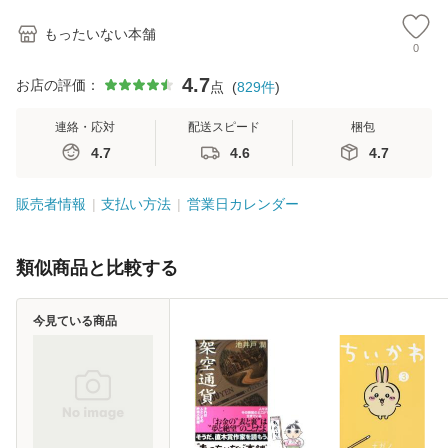
もったいない本舗
0
4.7
お店の評価：
点
(
829
件
)
連絡・応対
配送スピード
梱包
4.7
4.6
4.7
販売者情報
支払い方法
営業日カレンダー
類似商品と比較する
今見ている商品