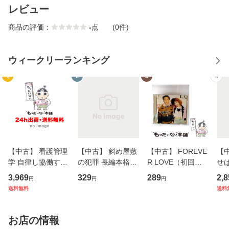
レビュー
商品の評価：
-
点
(0件)
ウィークリーランキング
1
2
3
4
【中古】 看護管理
【中古】 斜め屋敷
【中古】 FOREVE
【
学 自律し協働する
の犯罪 長編本格推
R LOVE（初回生
せば
専門職の看護マネ
理小説 (光文社文
産限定盤） / 清水
VD
3,969
329
289
2,8
円
円
円
ジメントスキル 改
庫) / 島田荘司 / 光
翔太×加藤ミリヤ /
タ
送料無料
送料
訂第3版 (看護学テ
文社 [文庫]【メー
[CD]【メール便送
ター
キストNiCE) / 手島
ル便送料無料】
料無料】
VD
恵 藤本幸三 / 南江
料
お店の情報
堂 [単行