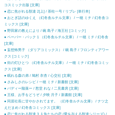
コスミック出版 [文庫]
● 恋に焦がれる獣達 2[上] / 茶柱一号 / リブレ [単行本]
● おとぎ話のゆくえ （幻冬舎ルチル文庫） / 一穂 ミチ / 幻冬舎コ
ミックス [文庫]
● 野田家の教えにより / 碗 島子 / 海王社 [コミック]
● ペーパー・バック 1 （幻冬舎ルチル文庫） / 一穂 ミチ / 幻冬舎
[文庫]
● 妄想怖男子 （ダリアコミックス） / 碗 島子 / フロンティアワー
クス [コミック]
● 街の灯ひとつ （幻冬舎ルチル文庫） / 一穂 ミチ / 幻冬舎コミッ
クス [文庫]
● 眠れる森の弟 / 鳩村 衣杏 / 心交社 [文庫]
● さみしさのレシピ / 一穂 ミチ / 新書館 [文庫]
● バディー陥落ー / 愁堂 れな / 二見書房 [文庫]
● 王様、お手をどうぞ / 夕映 月子 / 新書館 [文庫]
● 同居社長に甘やかされてます。 （幻冬舎ルチル文庫） / ナツ之
えだまめ / 幻冬舎コミックス [文庫]
● 恋に焦がれる獣達 3 人魚たちの恋 (愛を与える獣達シリーズ) /