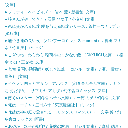
[文庫]
● プリティ・ベイビィズ 3 / 岩本 薫 / 新書館 [文庫]
● 狼さんがやってきた / 石原 ひな子 / 心交社 [文庫]
● 恋に焦がれる獣達 愛を与える獣達シリーズ / 茶柱一号 / リブレ
[単行本]
● 嘘つき達の長い夜 （バンブーコミックス moment） / 暮田 マキ
ネ / 竹書房 [コミック]
● こぎつね、わらわら 稲荷神のまかない飯 （SKYHIGH文庫） / 松
幸 かほ / 三交社 [文庫]
● 鬼舞 見習い陰陽師と妖しき蜘蛛 （コバルト文庫） / 瀬川 貴次 /
集英社 [文庫]
● イケメン四人と甘々シェアハウス （幻冬舎ルチル文庫） / ナツ
之 えだまめ、 サマミヤ アカザ / 幻冬舎コミックス [文庫]
● ぼくのスター （幻冬舎ルチル文庫） / 一穂 ミチ / 幻冬舎 [文庫]
● 俺はニーチャ / 三田六十 / 東京漫画社 [コミック]
● 花嫁は神の庭で愛される （リンクスロマンス） / 一文字 鈴 / 幻
冬舎コミックス [新書]
● あやかし双子の御守役 花嫁の約束 （セシル文庫） / 森崎 結月 /