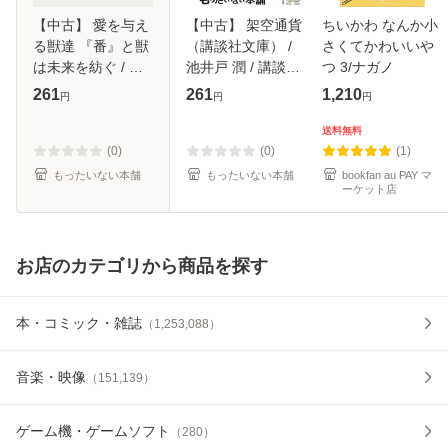
【中古】 愛を与え
【中古】 架空通貨
ちいかわ なんか小
る獣達 『番』と獣
（講談社文庫） /
さくてかわいいや
は未来を紡ぐ / 茶
池井戸 潤 / 講談社
つ 3/ナガノ
柱一号 / リブレ [単
[文庫]【メール便送
261
261
1,210
円
円
円
行本]【メール便送
料無料】
料無料】
送料無料
(0)
(0)
(1)
もったいない本舗
もったいない本舗
bookfan au PAY マ
ーケット店
お店のカテゴリから商品を探す
本・コミック・雑誌
（
1,253,088
）
音楽・映像
（
151,139
）
ゲーム機・ゲームソフト
（
280
）