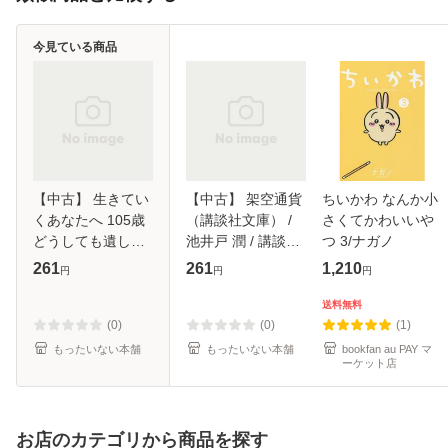
今見ている商品
【中古】 生きてい
【中古】 架空通貨
ちいかわ なんか小
くあなたへ 105歳
（講談社文庫） /
さくてかわいいや
どうしても遺した
池井戸 潤 / 講談社
つ 3/ナガノ
かった言葉 / 日野
[文庫]【メール便送
261
261
1,210
円
円
円
原 重明 / 幻冬舎
料無料】
[単行本]【メール便
送料無料
送料無料】
(0)
(0)
(1)
もったいない本舗
もったいない本舗
bookfan au PAY マ
ーケット店
お店のカテゴリから商品を探す