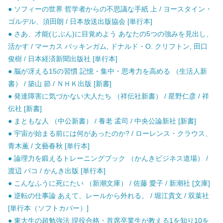
● ソフィーの世界 哲学者からの不思議な手紙 上 / ヨースタイン・
ゴルデル、須田朗 / 日本放送出版協会 [単行本]
● さあ、才能(じぶん)に目覚めよう あなたの5つの強みを見出し、
活かす / マーカス バッキンガム, ドナルド・O. クリフトン, 田口
俊樹 / 日本経済新聞出版社 [単行本]
● 脳が冴える15の習慣 記憶・集中・思考力を高める （生活人新
書） / 築山 節 / ＮＨＫ出版 [新書]
● 発達障害に気づかない大人たち （祥伝社新書） / 星野仁彦 / 祥
伝社 [新書]
● まともな人 （中公新書） / 養老 孟司 / 中央公論新社 [新書]
● 宇宙が始まる前には何があったのか? / ローレンス・クラウス、
青木薫 / 文藝春秋 [単行本]
● 論理力を鍛えるトレーニングブック （かんきビジネス道場） /
渡辺 パコ / かんき出版 [単行本]
● こんなふうに死にたい （新潮文庫） / 佐藤 愛子 / 新潮社 [文庫]
● 逆転の仕事論 あえて、レールから外れる。 / 堀江貴文 / 双葉社
[単行本（ソフトカバー）]
● 東大生の超勉強法 現役合格・首席卒業生が教える1を知り10を