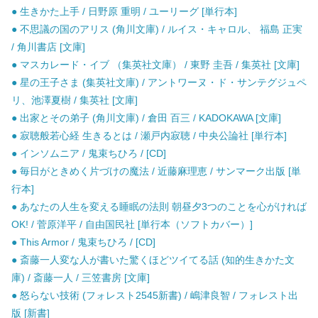
● 生きかた上手 / 日野原 重明 / ユーリーグ [単行本]
● 不思議の国のアリス (角川文庫) / ルイス・キャロル、 福島 正実
/ 角川書店 [文庫]
● マスカレード・イブ （集英社文庫） / 東野 圭吾 / 集英社 [文庫]
● 星の王子さま (集英社文庫) / アントワーヌ・ド・サンテグジュペ
リ、池澤夏樹 / 集英社 [文庫]
● 出家とその弟子 (角川文庫) / 倉田 百三 / KADOKAWA [文庫]
● 寂聴般若心経 生きるとは / 瀬戸内寂聴 / 中央公論社 [単行本]
● インソムニア / 鬼束ちひろ / [CD]
● 毎日がときめく片づけの魔法 / 近藤麻理恵 / サンマーク出版 [単
行本]
● あなたの人生を変える睡眠の法則 朝昼夕3つのことを心がければ
OK! / 菅原洋平 / 自由国民社 [単行本（ソフトカバー）]
● This Armor / 鬼束ちひろ / [CD]
● 斎藤一人変な人が書いた驚くほどツイてる話 (知的生きかた文
庫) / 斎藤一人 / 三笠書房 [文庫]
● 怒らない技術 (フォレスト2545新書) / 嶋津良智 / フォレスト出
版 [新書]