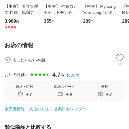
【中古】 看護管理
【中古】 生命力 /
【中古】 My song
【中
学 自律し協働する
チャットモンチー /
Your song / いきも
R 
専門職の看護マネ
キューンレコード
のがかり / [CD]
産限
3,969
355
289
28
円
円
円
ジメントスキル 改
[CD]【メール便送
【メール便送料無
翔太
送料無料
訂第3版 (看護学テ
料無料】
料】
[C
キストNiCE) / 手島
料
恵 藤本幸三 / 南江
お店の情報
堂 [単行
もったいない本舗
0
4.7
お店の評価：
点
(
830
件
)
連絡・応対
配送スピード
梱包
4.7
4.6
4.7
販売者情報
支払い方法
営業日カレンダー
類似商品と比較する