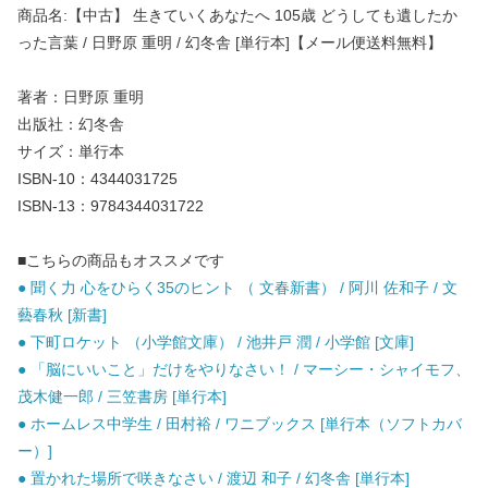
商品名:【中古】 生きていくあなたへ 105歳 どうしても遺したか
った言葉 / 日野原 重明 / 幻冬舎 [単行本]【メール便送料無料】
著者：日野原 重明
出版社：幻冬舎
サイズ：単行本
ISBN-10：4344031725
ISBN-13：9784344031722
■こちらの商品もオススメです
● 聞く力 心をひらく35のヒント （ 文春新書） / 阿川 佐和子 / 文
藝春秋 [新書]
● 下町ロケット （小学館文庫） / 池井戸 潤 / 小学館 [文庫]
● 「脳にいいこと」だけをやりなさい！ / マーシー・シャイモフ、
茂木健一郎 / 三笠書房 [単行本]
● ホームレス中学生 / 田村裕 / ワニブックス [単行本（ソフトカバ
ー）]
● 置かれた場所で咲きなさい / 渡辺 和子 / 幻冬舎 [単行本]