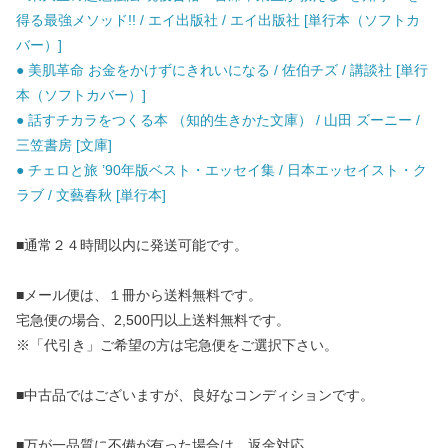
得る最強メソッド!! / エイ出版社 / エイ出版社 [単行本（ソフトカ
バー）]
● 美肌革命 お金をかけずにきれいになる / 佐伯チズ / 講談社 [単行
本（ソフトカバー）]
● 話すチカラをつくる本 （知的生きかた文庫） / 山田 ズーニー /
三笠書房 [文庫]
● チェロと旅 ’90年版ベスト・エッセイ集 / 日本エッセイスト・ク
ラブ / 文藝春秋 [単行本]
■通常２４時間以内に発送可能です。
■メール便は、１冊から送料無料です。
宅急便の場合、2,500円以上送料無料です。
※「代引き」ご希望の方は宅急便をご選択下さい。
■中古品ではございますが、良好なコンディションです。
■万が一品質に不備が有った場合は、返金対応。