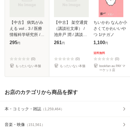
【中古】 病気がみ
【中古】 架空通貨
ちいかわ なんか小
える vol．3 / 医療
（講談社文庫） /
さくてかわいいや
情報科学研究所 /
池井戸 潤 / 講談社
つ 1/ナガノ
メディックメディ
[文庫]【メール便送
295
261
1,100
円
円
円
ア [単行本]【メー
料無料】
ル便送料無料】
送料無料
(0)
(0)
(0)
もったいない本舗
もったいない本舗
bookfan au PAY マ
ーケット店
お店のカテゴリから商品を探す
本・コミック・雑誌
（
1,259,464
）
音楽・映像
（
151,561
）