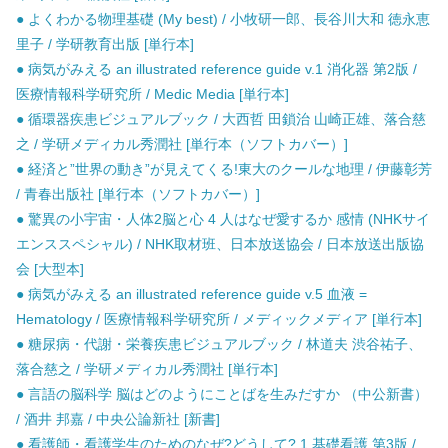
● よくわかる物理基礎 (My best) / 小牧研一郎、長谷川大和 徳永恵
里子 / 学研教育出版 [単行本]
● 病気がみえる an illustrated reference guide v.1 消化器 第2版 /
医療情報科学研究所 / Medic Media [単行本]
● 循環器疾患ビジュアルブック / 大西哲 田鎖治 山崎正雄、落合慈
之 / 学研メディカル秀潤社 [単行本（ソフトカバー）]
● 経済と”世界の動き”が見えてくる!東大のクールな地理 / 伊藤彰芳
/ 青春出版社 [単行本（ソフトカバー）]
● 驚異の小宇宙・人体2脳と心 4 人はなぜ愛するか 感情 (NHKサイ
エンススペシャル) / NHK取材班、日本放送協会 / 日本放送出版協
会 [大型本]
● 病気がみえる an illustrated reference guide v.5 血液 =
Hematology / 医療情報科学研究所 / メディックメディア [単行本]
● 糖尿病・代謝・栄養疾患ビジュアルブック / 林道夫 渋谷祐子、
落合慈之 / 学研メディカル秀潤社 [単行本]
● 言語の脳科学 脳はどのようにことばを生みだすか （中公新書）
/ 酒井 邦嘉 / 中央公論新社 [新書]
● 看護師・看護学生のためのなぜ?どうして? 1 基礎看護 第3版 /