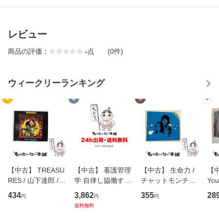
レビュー
商品の評価：
-
点
(0件)
ウィークリーランキング
1
2
3
4
【中古】 TREASU
【中古】 看護管理
【中古】 生命力 /
【中
RES / 山下達郎 /
学 自律し協働する
チャットモンチー /
You
イーストウエス
専門職の看護マネ
キューンレコード
のがか
434
3,862
355
28
円
円
円
ト・ジャパン [CD]
ジメントスキル 改
[CD]【メール便送
【
送料無料
【メール便送料無
訂第3版 (看護学テ
料無料】
料