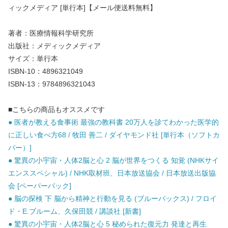
ィックメディア [単行本]【メール便送料無料】
著者：医療情報科学研究所
出版社：メディックメディア
サイズ：単行本
ISBN-10：4896321049
ISBN-13：9784896321043
■こちらの商品もオススメです
● 医者が教える食事術 最強の教科書 20万人を診てわかった医学的
に正しい食べ方68 / 牧田 善二 / ダイヤモンド社 [単行本（ソフトカ
バー）]
● 驚異の小宇宙・人体2脳と心 2 脳が世界をつくる 知覚 (NHKサイ
エンススペシャル) / NHK取材班、日本放送協会 / 日本放送出版協
会 [ペーパーバック]
● 脳の探検 下 脳から精神と行動を見る (ブルーバックス) / フロイ
ド・E.ブルーム、久保田競 / 講談社 [新書]
● 驚異の小宇宙・人体2脳と心 5 秘められた復元力 発達と再生