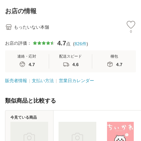
料】
キストNiCE) / 手島
恵 藤本幸三 / 南江
お店の情報
堂 [単行
もったいない本舗
0
4.7
お店の評価：
点
(
826
件
)
連絡・応対
配送スピード
梱包
4.7
4.6
4.7
販売者情報
支払い方法
営業日カレンダー
類似商品と比較する
今見ている商品