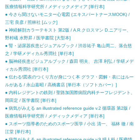
医療情報科学研究所 / メディックメディア [単行本]
● 今さら聞けないモニター心電図 (エキスパートナースMOOK) /
三宅 良彦 / 照林社 [ムック]
● 神経解剖カラーテキスト 第2版 / A.R.クロスマン D.ニアリー、
野村嶬 水野昇 / 医学書院 [大型本]
● 腎・泌尿器疾患ビジュアルブック / 渋谷祐子 亀山周二、落合慈
之 / 学研メディカル秀潤社 [単行本]
● 脳神経疾患ビジュアルブック / 森田 明夫、 吉澤 利弘 / 学研メデ
ィカル秀潤社 [単行本]
● 伝わる!図表のつくり方が身につく本 グラフ・図解・表にはルー
ルがある / 永山嘉昭 / 高橋書店 [単行本（ソフトカバー）]
● 内科レジデントの鉄則 / 聖路加国際病院内科チーフレジデント、
岡田定 / 医学書院 [単行本]
● 病気がみえる an illustrated reference guide v.2 循環器 第2版 /
医療情報科学研究所 / メディックメディア [単行本]
● スポーツ指導者のためのスポーツ医学 / 小出 清一、 福林 徹 / 南
江堂 [単行本]
● 病気がみえる an illustrated reference guide v.9 婦人科 / 医療情