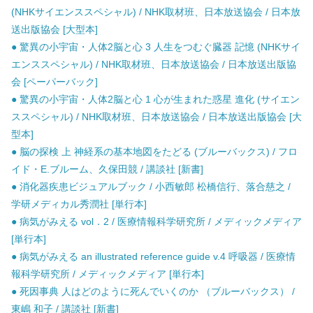
(NHKサイエンススペシャル) / NHK取材班、日本放送協会 / 日本放
送出版協会 [大型本]
● 驚異の小宇宙・人体2脳と心 3 人生をつむぐ臓器 記憶 (NHKサイ
エンススペシャル) / NHK取材班、日本放送協会 / 日本放送出版協
会 [ペーパーバック]
● 驚異の小宇宙・人体2脳と心 1 心が生まれた惑星 進化 (サイエン
ススペシャル) / NHK取材班、日本放送協会 / 日本放送出版協会 [大
型本]
● 脳の探検 上 神経系の基本地図をたどる (ブルーバックス) / フロ
イド・E.ブルーム、久保田競 / 講談社 [新書]
● 消化器疾患ビジュアルブック / 小西敏郎 松橋信行、落合慈之 /
学研メディカル秀潤社 [単行本]
● 病気がみえる vol．2 / 医療情報科学研究所 / メディックメディア
[単行本]
● 病気がみえる an illustrated reference guide v.4 呼吸器 / 医療情
報科学研究所 / メディックメディア [単行本]
● 死因事典 人はどのように死んでいくのか （ブルーバックス） /
東嶋 和子 / 講談社 [新書]