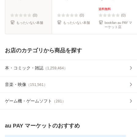
SF） / ジョシュア
料無料】
ダルゼル、 金子 司
送料無料
/ 早川書房 [文庫]
(0)
(0)
(0)
【メール便
もったいない本舗
もったいない本舗
bookfan au PAY マ
ーケット店
お店のカテゴリから商品を探す
本・コミック・雑誌
（
1,259,464
）
音楽・映像
（
151,561
）
ゲーム機・ゲームソフト
（
281
）
au PAY マーケット
のおすすめ