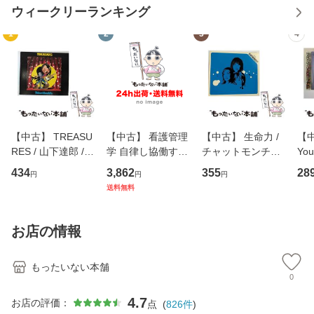
ウィークリーランキング
1
2
3
4
【中古】 TREASU
【中古】 看護管理
【中古】 生命力 /
【中
RES / 山下達郎 /
学 自律し協働する
チャットモンチー /
You
イーストウエス
専門職の看護マネ
キューンレコード
のがか
434
3,862
355
28
円
円
円
ト・ジャパン [CD]
ジメントスキル 改
[CD]【メール便送
【
送料無料
【メール便送料無
訂第3版 (看護学テ
料無料】
料
料】
キストNiCE) / 手島
恵 藤本幸三 / 南江
お店の情報
堂 [単行
もったいない本舗
0
4.7
お店の評価：
点
(
826
件
)