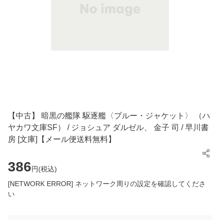
【中古】 暗黒の艦隊 駆逐艦〈ブルー・ジャケット〉 （ハ
ヤカワ文庫SF） / ジョシュア ダルゼル、 金子 司 / 早川書
房 [文庫]【メール便送料無料】
386
円(
税込
)
[NETWORK ERROR] ネットワーク周りの設定を確認してくださ
い