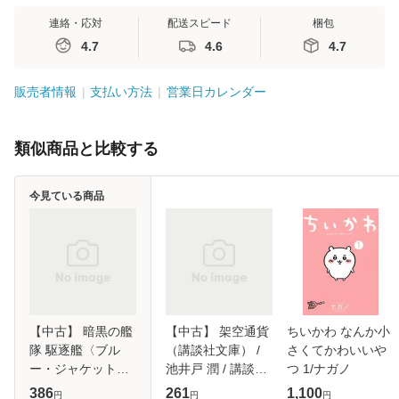
連絡・応対
配送スピード
梱包
4.7
4.6
4.7
販売者情報
支払い方法
営業日カレンダー
類似商品と比較する
今見ている商品
【中古】 暗黒の艦
【中古】 架空通貨
ちいかわ なんか小
隊 駆逐艦〈ブル
（講談社文庫） /
さくてかわいいや
ー・ジャケット〉
池井戸 潤 / 講談社
つ 1/ナガノ
（ハヤカワ文庫
[文庫]【メール便送
386
261
1,100
円
円
円