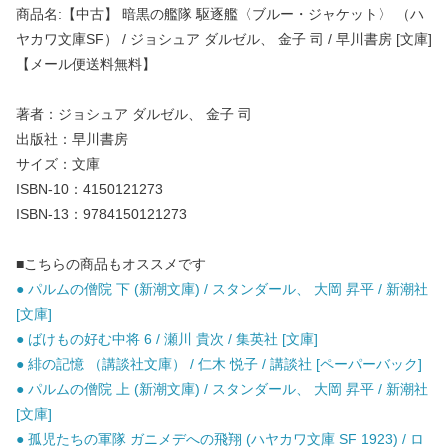
商品名:【中古】 暗黒の艦隊 駆逐艦〈ブルー・ジャケット〉 （ハ
ヤカワ文庫SF） / ジョシュア ダルゼル、 金子 司 / 早川書房 [文庫]
【メール便送料無料】
著者：ジョシュア ダルゼル、 金子 司
出版社：早川書房
サイズ：文庫
ISBN-10：4150121273
ISBN-13：9784150121273
■こちらの商品もオススメです
● パルムの僧院 下 (新潮文庫) / スタンダール、 大岡 昇平 / 新潮社
[文庫]
● ばけもの好む中将 6 / 瀬川 貴次 / 集英社 [文庫]
● 緋の記憶 （講談社文庫） / 仁木 悦子 / 講談社 [ペーパーバック]
● パルムの僧院 上 (新潮文庫) / スタンダール、 大岡 昇平 / 新潮社
[文庫]
● 孤児たちの軍隊 ガニメデへの飛翔 (ハヤカワ文庫 SF 1923) / ロ