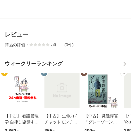
レビュー
商品の評価：
-
点
(0件)
ウィークリーランキング
1
2
3
4
【中古】 看護管理
【中古】 生命力 /
【中古】 発達障害
【中
学 自律し協働する
チャットモンチー /
「グレーゾーン」
You
専門職の看護マネ
キューンレコード
その正しい理解と
のがか
3,862
355
409
28