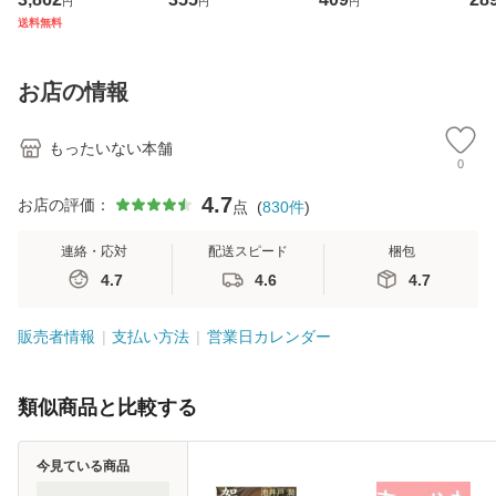
円
円
円
ジメントスキル 改
[CD]【メール便送
克服法 (SB新書 57
【
送料無料
訂第3版 (看護学テ
料無料】
2) / 岡田尊司 / Ｓ
料
キストNiCE) / 手島
Ｂクリエイティブ
恵 藤本幸三 / 南江
[新書]【メール便送
お店の情報
堂 [単行
料無料】
もったいない本舗
0
4.7
お店の評価：
点
(
830
件
)
連絡・応対
配送スピード
梱包
4.7
4.6
4.7
販売者情報
支払い方法
営業日カレンダー
類似商品と比較する
今見ている商品