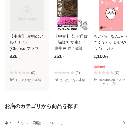
【中古】 黎明のア
【中古】 架空通貨
ちいかわ なんか小
ルカナ 13
（講談社文庫） /
さくてかわいいや
(Cheese!フラワー
池井戸 潤 / 講談社
つ 1/ナガノ
コミックス) / 藤間
[文庫]【メール便送
336
261
1,100
円
円
円
麗 / 小学館 [コミッ
料無料】
ク]【メール便送料
送料無料
無料】
(0)
(0)
(0)
もったいない本舗
もったいない本舗
bookfan au PAY マ
ーケット店
お店のカテゴリから商品を探す
本・コミック・雑誌
（
1,264,229
）