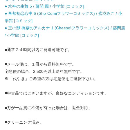
● 水神の生贄 5 / 藤間 麗 / 小学館 [コミック]
● 帝都初恋心中 6 (Sho-Comiフラワーコミックス) / 蜜樹みこ / 小
学館 [コミック]
● 王の獣 掩蔽のアルカナ 1 (Cheese!フラワーコミックス) / 藤間麗
/ 小学館 [コミック]
■通常２４時間以内に発送可能です。
■メール便は、１冊から送料無料です。
宅急便の場合、2,500円以上送料無料です。
※「代引き」ご希望の方は宅急便をご選択下さい。
■中古品ではございますが、良好なコンディションです。
■万が一品質に不備が有った場合は、返金対応。
■クリーニング済み。