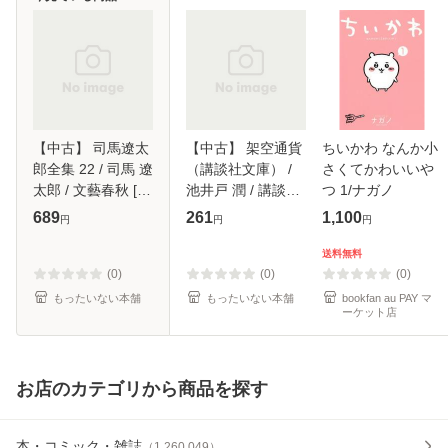
【中古】 司馬遼太
【中古】 架空通貨
ちいかわ なんか小
郎全集 22 / 司馬 遼
（講談社文庫） /
さくてかわいいや
太郎 / 文藝春秋 [単
池井戸 潤 / 講談社
つ 1/ナガノ
行本]【メール便送
[文庫]【メール便送
689
261
1,100
円
円
円
料無料】
料無料】
送料無料
(0)
(0)
(0)
もったいない本舗
もったいない本舗
bookfan au PAY マ
ーケット店
お店のカテゴリから商品を探す
本・コミック・雑誌
（
1,260,049
）