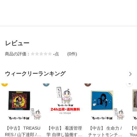
レビュー
商品の評価：
-
点
(0件)
ウィークリーランキング
1
2
3
4
【中古】 TREASU
【中古】 看護管理
【中古】 生命力 /
【中
RES / 山下達郎 /
学 自律し協働する
チャットモンチー /
You