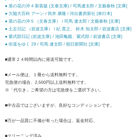
● 菜の花の沖 4 新装版 (文春文庫) / 司馬遼太郎 / 文藝春秋 [文庫]
● 欠陥大百科 アーン / 筒井 康隆 / 河出書房新社 [単行本]
● 菜の花の沖 5 （文春文庫） / 司馬 遼太郎 / 文藝春秋 [文庫]
● 土左日記 （岩波文庫） / 紀 貫之、 鈴木 知太郎 / 岩波書店 [文庫]
● 紫式部日記 (岩波文庫) / 池田亀鑑、紫式部 / 岩波書店 [文庫]
● 街道をゆく 29 / 司馬 遼太郎 / 朝日新聞社 [文庫]
■通常２４時間以内に発送可能です。
■メール便は、１冊から送料無料です。
宅急便の場合、2,500円以上送料無料です。
※「代引き」ご希望の方は宅急便をご選択下さい。
■中古品ではございますが、良好なコンディションです。
■万が一品質に不備が有った場合は、返金対応。
■クリーニング済み。