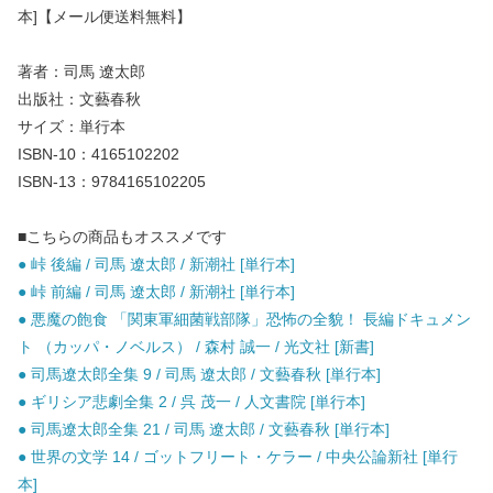
本]【メール便送料無料】
著者：司馬 遼太郎
出版社：文藝春秋
サイズ：単行本
ISBN-10：4165102202
ISBN-13：9784165102205
■こちらの商品もオススメです
● 峠 後編 / 司馬 遼太郎 / 新潮社 [単行本]
● 峠 前編 / 司馬 遼太郎 / 新潮社 [単行本]
● 悪魔の飽食 「関東軍細菌戦部隊」恐怖の全貌！ 長編ドキュメン
ト （カッパ・ノベルス） / 森村 誠一 / 光文社 [新書]
● 司馬遼太郎全集 9 / 司馬 遼太郎 / 文藝春秋 [単行本]
● ギリシア悲劇全集 2 / 呉 茂一 / 人文書院 [単行本]
● 司馬遼太郎全集 21 / 司馬 遼太郎 / 文藝春秋 [単行本]
● 世界の文学 14 / ゴットフリート・ケラー / 中央公論新社 [単行
本]