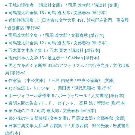
● 王城の護衛者 （講談社文庫） / 司馬 遼太郎 / 講談社 [文庫]
● 司馬遼太郎全集 16 / 司馬 遼太郎 / 文藝春秋 [単行本]
● 近松浄瑠璃集 上 (日本古典文学大系 49) / 近松門左衛門、重友毅
/ 岩波書店 [単行本]
● 司馬遼太郎全集 7 / 司馬 遼太郎 / 文藝春秋 [単行本]
● 司馬遼太郎全集 12 / 司馬 遼太郎 / 文藝春秋 [単行本]
● 五木寛之小説全集 1 / 五木 寛之 / 講談社 [単行本]
● 現代日本の文学 15 / 足立巻一 / Gakken [単行本]
● 男と女をめぐる断章 316のアフォリズム / 吉行淳之介 / 文化出版
局 [単行本]
● 作家論 （中公文庫） / 三島 由紀夫 / 中央公論新社 [文庫]
● わが生涯 1 / トロツキー、栗田勇 / 現代思潮社 [単行本]
● ボーヴォワール著作集 6 / ボーヴォワール / 人文書院 [単行本]
● 透明人間の告白 / H．F． セイント、 高見 浩 / 新潮社 [単行本]
● 菜の花の沖 3 / 司馬 遼太郎 / 文藝春秋 [単行本]
● 菜の花の沖 6 新装版 (文春文庫) / 司馬遼太郎 / 文藝春秋 [文庫]
● 日本古典文学大系 48 西鶴集 下 / 井原西鶴、野間光辰 / 岩波書店
[単行本]