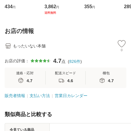
イーストウエス
専門職の看護マネ
キューンレコード
のがか
434
3,862
355
28
円
円
円
ト・ジャパン [CD]
ジメントスキル 改
[CD]【メール便送
【
送料無料
【メール便送料無
訂第3版 (看護学テ
料無料】
料
料】
キストNiCE) / 手島
恵 藤本幸三 / 南江
お店の情報
堂 [単行
もったいない本舗
0
4.7
お店の評価：
点
(
826
件
)
連絡・応対
配送スピード
梱包
4.7
4.6
4.7
販売者情報
支払い方法
営業日カレンダー
類似商品と比較する
今見ている商品