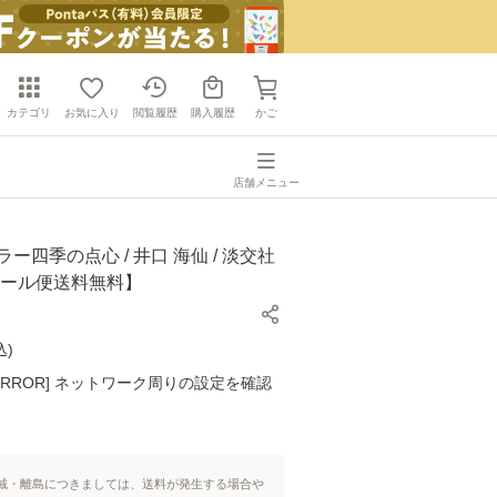
カテゴリ
お気に入り
閲覧履歴
購入履歴
かご
店舗メニュー
ー四季の点心 / 井口 海仙 / 淡交社
メール便送料無料】
込
)
K ERROR] ネットワーク周りの設定を確認
域・離島につきましては、送料が発生する場合や