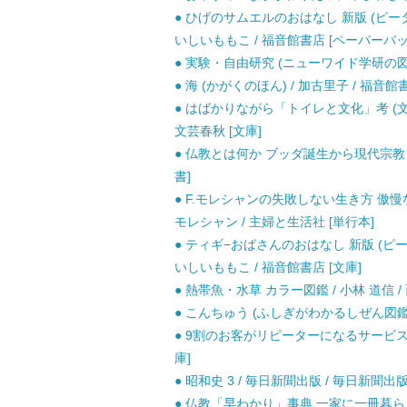
● ひげのサムエルのおはなし 新版 (ピー
いしいももこ / 福音館書店 [ペーパーバッ
● 実験・自由研究 (ニューワイド学研の図鑑)
● 海 (かがくのほん) / 加古里子 / 福音館
● はばかりながら「トイレと文化」考 (文春文庫
文芸春秋 [文庫]
● 仏教とは何か ブッダ誕生から現代宗教まで
書]
● F.モレシャンの失敗しない生き方 傲
モレシャン / 主婦と生活社 [単行本]
● ティギ−おばさんのおはなし 新版 (ピ
いしいももこ / 福音館書店 [文庫]
● 熱帯魚・水草 カラー図鑑 / 小林 道信 /
● こんちゅう (ふしぎがわかるしぜん図鑑) 
● 9割のお客がリピーターになるサービス （
庫]
● 昭和史 3 / 毎日新聞出版 / 毎日新聞出版
● 仏教「早わかり」事典 一家に一冊暮らしの