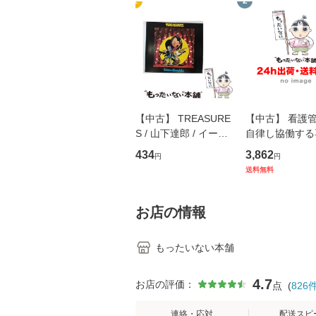
1
2
【中古】 TREASURE
【中古】 看護
S / 山下達郎 / イース
自律し協働する
トウエスト・ジャパン
の看護マネジメ
434
3,862
円
円
[CD]【メール便送料無
キル 改訂第3版 
送料無料
料】
学テキストNiCE)
島恵 藤本幸三 /
堂 [単行
お店の情報
もったいない本舗
4.7
お店の評価：
点
(
826
連絡・応対
配送スピ