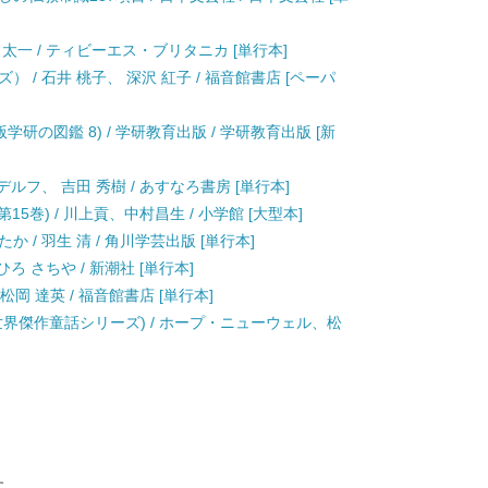
、堺屋 太一 / ティビーエス・ブリタニカ [単行本]
 / 石井 桃子、 深沢 紅子 / 福音館書店 [ペーパ
研の図鑑 8) / 学研教育出版 / 学研教育出版 [新
ルフ、 吉田 秀樹 / あすなろ書房 [単行本]
15巻) / 川上貢、中村昌生 / 小学館 [大型本]
 / 羽生 清 / 角川学芸出版 [単行本]
ろ さちや / 新潮社 [単行本]
松岡 達英 / 福音館書店 [単行本]
世界傑作童話シリーズ) / ホープ・ニューウェル、松
す。