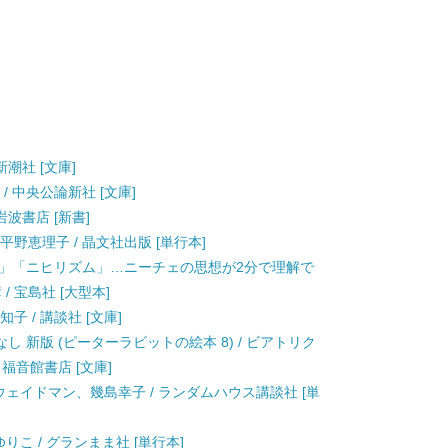
新潮社 [文庫]
/ 中央公論新社 [文庫]
 岩波書店 [新書]
平野恵理子 / 晶文社出版 [単行本]
人」「ニヒリズム」…ニーチェの思想が2分で理解で
彦 / 宝島社 [大型本]
子 / 講談社 [文庫]
 新版 (ピーターラビットの絵本 8) / ビアトリク
 福音館書店 [文庫]
ウェイドマン、幾島幸子 / ランダムハウス講談社 [単
りこ / グランまま社 [単行本]