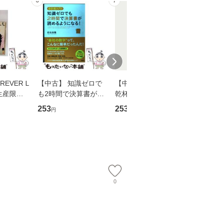
6
7
8
EVER L
【中古】 知識ゼロで
【中古】 ウインクで
【中古】
生産限定
も2時間で決算書が読
乾杯 (ノン・ポシェッ
春文庫） /
翔太×加藤
めるようになる！ 会
ト) / 東野圭吾 / 祥伝
文藝春秋 
253
253
262
円
円
円
計超入門！ / 佐伯 良
社 [文庫]【メール便送
ル便送料
】
隆 / 高橋書店 [単行本
料無料】
（ソフトカバー）]
【メール便送
0