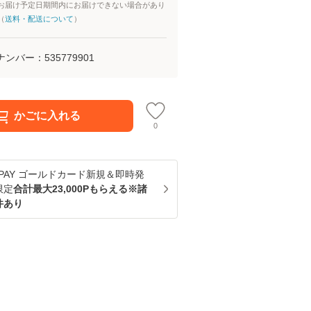
お届け予定日期間内にお届けできない場合があり
（
送料・配送について
）
ナンバー：
535779901
かごに入れる
0
u PAY ゴールドカード新規＆即時発
限定
合計最大23,000Pもらえる※諸
件あり