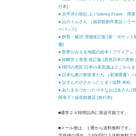
行本]
● 太平洋の世紀 上 / Gibney Frank
● 山のトムさん （福音館創作童話シリーズ）
ーバック]
● 飼育・栽培 増補改訂版 (新・ポケット版学
書]
● 世界がみえる地図の絵本 / ブライアン デ
● 桂離宮と茶室 改訂版 (原色日本の美術 第
● 楕円の意匠 日本の美意識はどこからきたか
● 日本仏教の創造者たち （新潮選書） / ひ
● 父さんの小さかったとき / 塩野 米松、 
● あたまをつかった小さなおばあさん (
岡享子 / 福音館書店 [単行本]
■通常２４時間以内に発送可能です。
■メール便は、１冊から送料無料です。
宅急便の場合、2,500円以上送料無料で