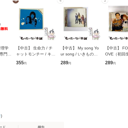
3
4
5
管理学
【中古】 生命力 / チ
【中古】 My song Yo
【中古】 FOR
専門職
ャットモンチー / キュ
ur song / いきものが
OVE（初回
ントス
ーンレコード [CD]
かり / [CD]【メール便
盤） / 清水
355
289
289
円
円
円
(看護
【メール便送料無料】
送料無料】
ミリヤ / [CD]【メール
 / 手
便送料無料
 南江
件
)
ード
梱包