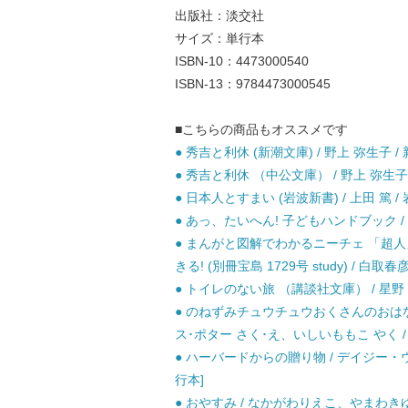
出版社：淡交社
サイズ：単行本
ISBN-10：4473000540
ISBN-13：9784473000545
■こちらの商品もオススメです
● 秀吉と利休 (新潮文庫) / 野上 弥生子 / 
● 秀吉と利休 （中公文庫） / 野上 弥生子 
● 日本人とすまい (岩波新書) / 上田 篤 /
● あっ、たいへん! 子どもハンドブック / 
● まんがと図解でわかるニーチェ 「超
きる! (別冊宝島 1729号 study) / 白取春
● トイレのない旅 （講談社文庫） / 星野 知
● のねずみチュウチュウおくさんのおはなし
ス･ポター さく･え、いしいももこ やく /
● ハーバードからの贈り物 / デイジー・
行本]
● おやすみ / なかがわりえこ、やまわきゆ