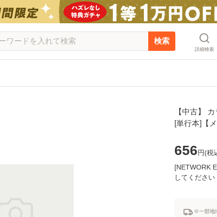
検索
詳細検索
【中古】 カラ
[単行本]【
656
円(
税
[NETWOR
してください
※一部地