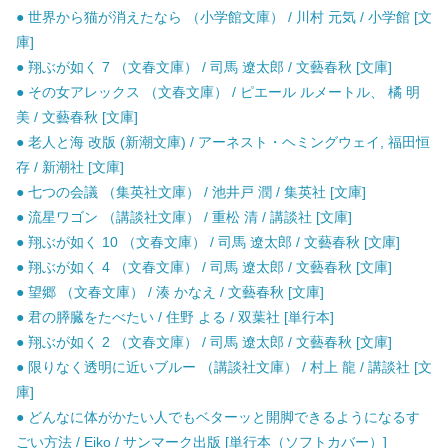
● 世界から猫が消えたなら （小学館文庫） / 川村 元気 / 小学館 [文
庫]
● 翔ぶが如く 7 （文春文庫） / 司馬 遼太郎 / 文藝春秋 [文庫]
● その女アレックス （文春文庫） / ピエール ルメートル、 橘 明
美 / 文藝春秋 [文庫]
● 老人と海 改版 (新潮文庫) / アーネスト・ヘミングウェイ, 福田恒
存 / 新潮社 [文庫]
● 七つの会議 （集英社文庫） / 池井戸 潤 / 集英社 [文庫]
● 流星ワゴン （講談社文庫） / 重松 清 / 講談社 [文庫]
● 翔ぶが如く 10 （文春文庫） / 司馬 遼太郎 / 文藝春秋 [文庫]
● 翔ぶが如く 4 （文春文庫） / 司馬 遼太郎 / 文藝春秋 [文庫]
● 望郷 （文春文庫） / 湊 かなえ / 文藝春秋 [文庫]
● 君の膵臓をたべたい / 住野 よる / 双葉社 [単行本]
● 翔ぶが如く 2 （文春文庫） / 司馬 遼太郎 / 文藝春秋 [文庫]
● 限りなく透明に近いブルー （講談社文庫） / 村上 龍 / 講談社 [文
庫]
● どんなに体がかたい人でもベターッと開脚できるようになるす
ごい方法 / Eiko / サンマーク出版 [単行本（ソフトカバー）]