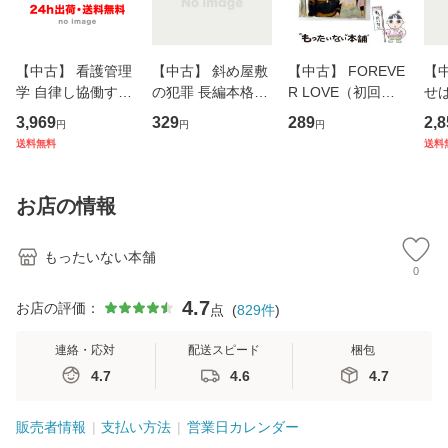
【中古】 看護管理
【中古】 斜め屋敷
【中古】 FOREVE
【
学 自律し協働する
の犯罪 長編本格推
R LOVE（初回生
せば
専門職の看護マネ
理小説 (光文社文
産限定盤） / 清水
VD
3,969
329
289
2,8
円
円
円
ジメントスキル 改
庫) / 島田荘司 / 光
翔太×加藤ミリヤ /
タ
送料無料
送料
訂第3版 (看護学テ
文社 [文庫]【メー
[CD]【メール便送
ター
キストNiCE) / 手島
ル便送料無料】
料無料】
VD
恵 藤本幸三 / 南江
料
お店の情報
堂 [単行
もったいない本舗
0
4.7
お店の評価：
点
(
829
件
)
連絡・応対
配送スピード
梱包
4.7
4.6
4.7
販売者情報
支払い方法
営業日カレンダー