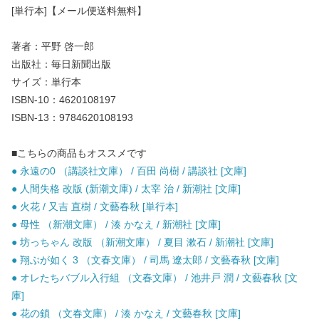
[単行本]【メール便送料無料】
著者：平野 啓一郎
出版社：毎日新聞出版
サイズ：単行本
ISBN-10：4620108197
ISBN-13：9784620108193
■こちらの商品もオススメです
● 永遠の0 （講談社文庫） / 百田 尚樹 / 講談社 [文庫]
● 人間失格 改版 (新潮文庫) / 太宰 治 / 新潮社 [文庫]
● 火花 / 又吉 直樹 / 文藝春秋 [単行本]
● 母性 （新潮文庫） / 湊 かなえ / 新潮社 [文庫]
● 坊っちゃん 改版 （新潮文庫） / 夏目 漱石 / 新潮社 [文庫]
● 翔ぶが如く 3 （文春文庫） / 司馬 遼太郎 / 文藝春秋 [文庫]
● オレたちバブル入行組 （文春文庫） / 池井戸 潤 / 文藝春秋 [文
庫]
● 花の鎖 （文春文庫） / 湊 かなえ / 文藝春秋 [文庫]