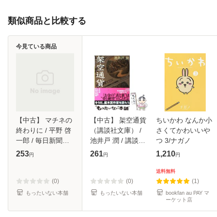
類似商品と比較する
今見ている商品
【中古】 マチネの
【中古】 架空通貨
ちいかわ なんか小
終わりに / 平野 啓
（講談社文庫） /
さくてかわいいや
一郎 / 毎日新聞出
池井戸 潤 / 講談社
つ 3/ナガノ
版 [単行本]【メー
[文庫]【メール便送
253
261
1,210
円
円
円
ル便送料無料】
料無料】
送料無料
(0)
(0)
(1)
もったいない本舗
もったいない本舗
bookfan au PAY マ
ーケット店