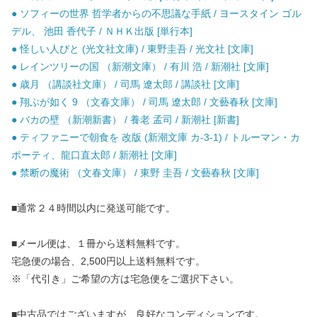
● ソフィーの世界 哲学者からの不思議な手紙 / ヨースタイン ゴル
デル、 池田 香代子 / ＮＨＫ出版 [単行本]
● 怪しい人びと (光文社文庫) / 東野圭吾 / 光文社 [文庫]
● レインツリーの国 （新潮文庫） / 有川 浩 / 新潮社 [文庫]
● 歳月 （講談社文庫） / 司馬 遼太郎 / 講談社 [文庫]
● 翔ぶが如く 9 （文春文庫） / 司馬 遼太郎 / 文藝春秋 [文庫]
● バカの壁 （新潮新書） / 養老 孟司 / 新潮社 [新書]
● ティファニーで朝食を 改版 (新潮文庫 カ-3-1) / トルーマン・カ
ポーティ、龍口直太郎 / 新潮社 [文庫]
● 禁断の魔術 （文春文庫） / 東野 圭吾 / 文藝春秋 [文庫]
■通常２４時間以内に発送可能です。
■メール便は、１冊から送料無料です。
宅急便の場合、2,500円以上送料無料です。
※「代引き」ご希望の方は宅急便をご選択下さい。
■中古品ではございますが、良好なコンディションです。