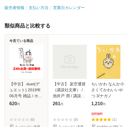
販売者情報
支払い方法
営業日カレンダー
類似商品と比較する
今見ている商品
【中古】 duet(デ
【中古】 架空通貨
ちいかわ なんか小
ュエット) 2019年
（講談社文庫） /
さくてかわいいや
06月号 雑誌 / ホー
池井戸 潤 / 講談社
つ 3/ナガノ
ム社 [雑誌]【メー
[文庫]【メール便送
620
261
1,210
円
円
円
ル便送料無料】
料無料】
送料無料
(0)
(0)
(1)
もったいない本舗
もったいない本舗
bookfan au PAY マ