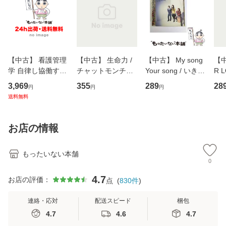
【中古】 看護管理
【中古】 生命力 /
【中古】 My song
【中
学 自律し協働する
チャットモンチー /
Your song / いきも
R 
専門職の看護マネ
キューンレコード
のがかり / [CD]
産限
3,969
355
289
28
円
円
円
ジメントスキル 改
[CD]【メール便送
【メール便送料無
翔太
送料無料
訂第3版 (看護学テ
料無料】
料】
[C
キストNiCE) / 手島
料
恵 藤本幸三 / 南江
お店の情報
堂 [単行
もったいない本舗
0
4.7
お店の評価：
点
(
830
件
)
連絡・応対
配送スピード
梱包
4.7
4.6
4.7