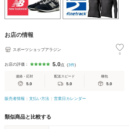
お店の情報
スポーツショップアラジン
0
5.0
お店の評価：
点
(
3
件
)
連絡・応対
配送スピード
梱包
5.0
5.0
5.0
販売者情報
支払い方法
営業日カレンダー
類似商品と比較する