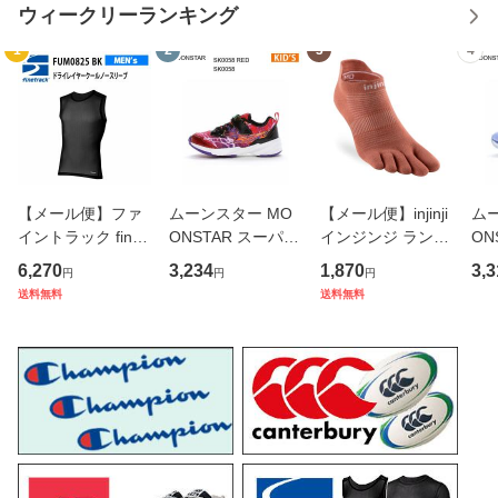
ウィークリーランキング
1
2
3
4
【メール便】ファ
ムーンスター MO
【メール便】injinji
ム
イントラック finetr
ONSTAR スーパー
インジンジ ランラ
ON
ack 機能アンダー
スター SUPERSTA
イトウェイトノー
シュ
6,270
3,234
1,870
3,3
円
円
円
ウェア ドライレイ
R SK0058 レッド
ショウ 281110 カ
スタ
送料無料
送料無料
ヤークールノース
キッズ ジュニア シ
ラー RST 正規品
サ
リーブ メンズ FU
ューズ スニーカー
ジ
M0825-BK
正規品
ガー
ニ