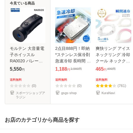
今見ている商品
モルテン 大音量電
2点目888円！即納
爽快リング アイス
子ホイッスル
*ステンレス保冷剤
ネックリング 冷却
RA0020 バレーボ
急速冷却 長時間 強
クール ネッククー
ール ホイッスル 笛
力保冷 小型 コンパ
ラー アイスリング
5,550
1,188
465
2,560
円
490
円
円
円
円
molten 正規品
クト クーラーボッ
キッズサイズ 子ど
クス 繰り返し使え
も 大人 暑さ対策
送料無料
送料無料
送料無料
る 冷蔵 冷凍対応
熱中症 対策 ネック
(0)
(0)
(761)
熱中症
リング
スポーツショップア
gsgs-shop
KuraNavi
ラジン
お店のカテゴリから商品を探す