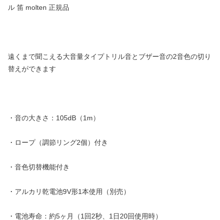
ル 笛 molten 正規品
遠くまで聞こえる大音量タイプトリル音とブザー音の2音色の切り
替えができます
・音の大きさ：105dB（1m）
・ロープ（調節リング2個）付き
・音色切替機能付き
・アルカリ乾電池9V形1本使用（別売）
・電池寿命：約5ヶ月（1回2秒、1日20回使用時）