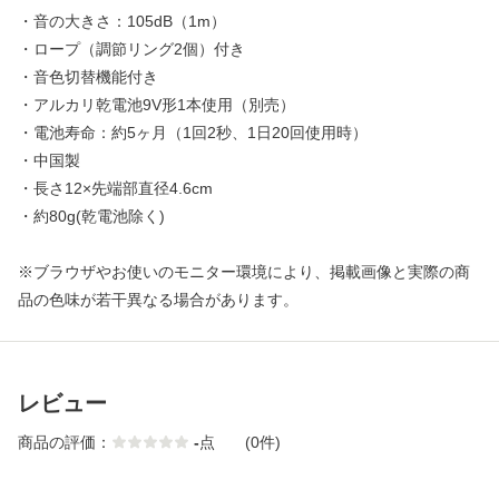
・音の大きさ：105dB（1m）
・ロープ（調節リング2個）付き
・音色切替機能付き
・アルカリ乾電池9V形1本使用（別売）
・電池寿命：約5ヶ月（1回2秒、1日20回使用時）
・中国製
・長さ12×先端部直径4.6cm
・約80g(乾電池除く)
※ブラウザやお使いのモニター環境により、掲載画像と実際の商
品の色味が若干異なる場合があります。
レビュー
商品の評価：
-
点
(0件)