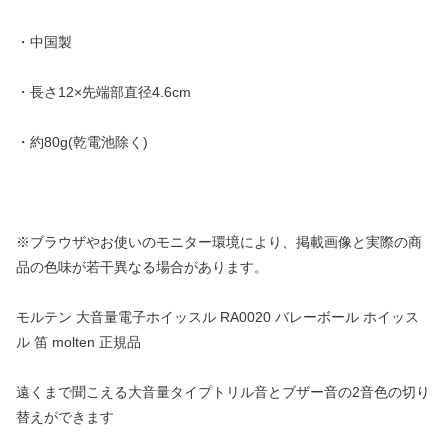
・中国製
・長さ12×先端部直径4.6cm
・約80g(乾電池除く)
※ブラウザやお使いのモニター環境により、掲載画像と実際の商
品の色味が若干異なる場合があります。
モルテン 大音量電子ホイッスル RA0020 バレーボール ホイッス
ル 笛 molten 正規品
遠くまで聞こえる大音量タイプトリル音とブザー音の2音色の切り
替えができます