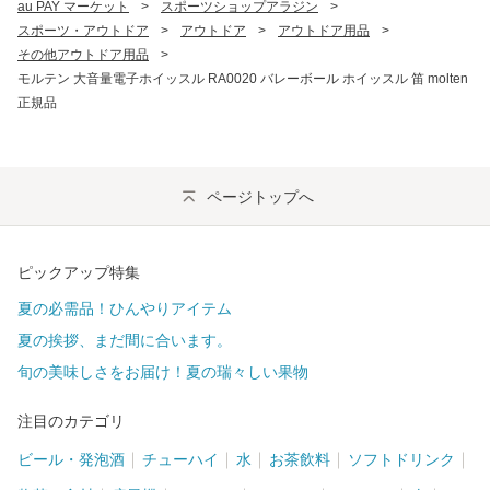
au PAY マーケット
>
スポーツショップアラジン
>
スポーツ・アウトドア
>
アウトドア
>
アウトドア用品
>
その他アウトドア用品
>
モルテン 大音量電子ホイッスル RA0020 バレーボール ホイッスル 笛 molten
正規品
ページトップへ
ピックアップ特集
夏の必需品！ひんやりアイテム
夏の挨拶、まだ間に合います。
旬の美味しさをお届け！夏の瑞々しい果物
注目のカテゴリ
ビール・発泡酒
チューハイ
水
お茶飲料
ソフトドリンク