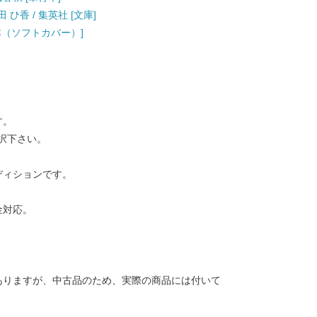
ひ香 / 集英社 [文庫]
単行本（ソフトカバー）]
す。
択下さい。
ディションです。
金対応。
ありますが、中古品のため、実際の商品には付いて