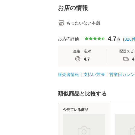
堂 [単行
お店の情報
もったいない本舗
4.7
お店の評価：
点
(
826
連絡・応対
配送スピ
4.7
4
販売者情報
支払い方法
営業日カレン
類似商品と比較する
今見ている商品