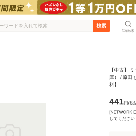
検索
詳細検索
【中古】 
庫） / 原田
料】
441
円(
税
[NETWOR
してください