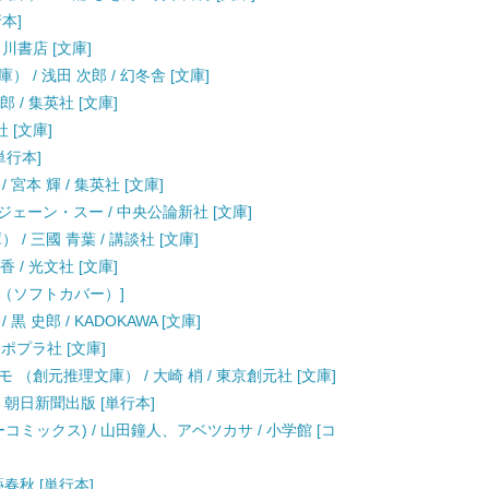
行本]
角川書店 [文庫]
/ 浅田 次郎 / 幻冬舎 [文庫]
 / 集英社 [文庫]
 [文庫]
単行本]
宮本 輝 / 集英社 [文庫]
/ ジェーン・スー / 中央公論新社 [文庫]
/ 三國 青葉 / 講談社 [文庫]
 / 光文社 [文庫]
行本（ソフトカバー）]
史郎 / KADOKAWA [文庫]
/ ポプラ社 [文庫]
（創元推理文庫） / 大崎 梢 / 東京創元社 [文庫]
 朝日新聞出版 [単行本]
ーコミックス) / 山田鐘人、アベツカサ / 小学館 [コ
藝春秋 [単行本]