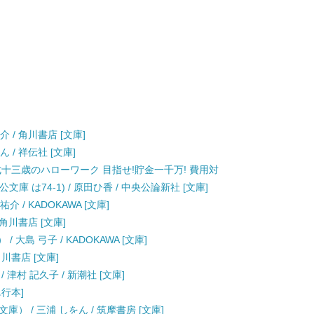
 / 角川書店 [文庫]
 / 祥伝社 [文庫]
七十三歳のハローワーク 目指せ!貯金一千万! 費用対
 は74-1) / 原田ひ香 / 中央公論新社 [文庫]
 / KADOKAWA [文庫]
 角川書店 [文庫]
大島 弓子 / KADOKAWA [文庫]
角川書店 [文庫]
津村 記久子 / 新潮社 [文庫]
単行本]
） / 三浦 しをん / 筑摩書房 [文庫]