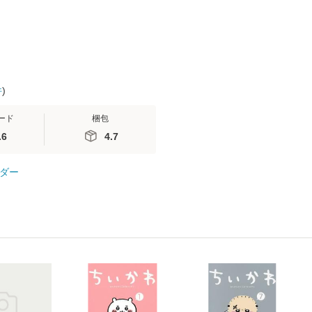
件
)
ード
梱包
.6
4.7
ダー