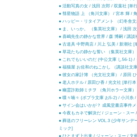
● 活動写真の女 / 浅田 次郎 / 双葉社 [単
● 彗星物語 上 （角川文庫） / 宮本 輝 / 
● ハッピー・リタイアメント （幻冬舎文庫） 
● ま、いっか。 （集英社文庫） / 浅田 次郎
● 喜嶋先生の静かな世界 / 森 博嗣 / 講談社
● 古道具 中野商店 / 川上 弘美 / 新潮社 [
● 草花たちの静かな誓い （集英社文庫） / 
● これでもいいのだ (中公文庫 し56-1) 
● 福猫屋 お佐和のねこかし （講談社文庫） 
● 彼女の家計簿 （光文社文庫） / 原田 ひ香
● 老人ホテル / 原田ひ香 / 光文社 [単
● 幽霊詐欺師ミチヲ （角川ホラー文庫） / 黒 
● 喋々喃々 (ポプラ文庫 お5-2) / 小川糸 
● サイン会はいかが？ 成風堂書店事件メモ 
● 今夜もカネで解決だ / ジェーン・スー /
● 葬送のフリーレン VOL.3 (少年サンデ
ミック]
● ひとまず上出来 / ジェーン・スー / 文