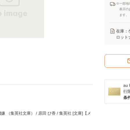
※一部地
表示の
ます。
在庫：
ロット
a
行
条
（集英社文庫） / 原田 ひ香 / 集英社 [文庫]【メ