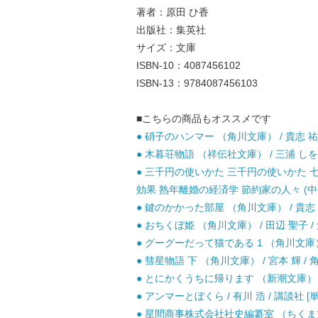
著者：原田 ひ香
出版社：集英社
サイズ：文庫
ISBN-10：4087456102
ISBN-13：9784087456103
■こちらの商品もオススメです
● 硝子のハンマー （角川文庫） / 貴志 祐介
● 木暮荘物語 （祥伝社文庫） / 三浦 しをん
● 三千円の使いかた 三千円の使いかた 
効果 熟年離婚の経済学 節約家の人々 (中公文庫
● 鍵のかかった部屋 （角川文庫） / 貴志 祐介
● おちくぼ姫 （角川文庫） / 田辺 聖子 /
● グーグーだって猫である 1 （角川文庫） / 
● 彗星物語 下 （角川文庫） / 宮本 輝 / 
● とにかくうちに帰ります （新潮文庫） / 
● アンマーとぼくら / 有川 浩 / 講談社 [
● 星間商事株式会社社史編纂室 （ちくま文庫