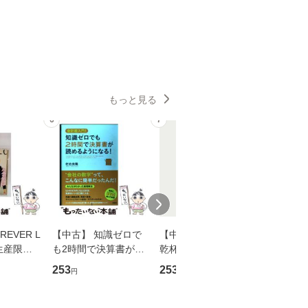
もっと見る
6
7
8
EVER L
【中古】 知識ゼロで
【中古】 ウインクで
【中古】
生産限定
も2時間で決算書が読
乾杯 (ノン・ポシェッ
春文庫） /
翔太×加藤
めるようになる！ 会
ト) / 東野圭吾 / 祥伝
文藝春秋 
253
253
262
円
円
円
計超入門！ / 佐伯 良
社 [文庫]【メール便送
ル便送料
】
隆 / 高橋書店 [単行本
料無料】
（ソフトカバー）]