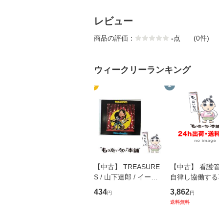
レビュー
商品の評価：
-
点
(0件)
ウィークリーランキング
1
2
【中古】 TREASURE
【中古】 看護
S / 山下達郎 / イース
自律し協働する
トウエスト・ジャパン
の看護マネジメ
434
3,862
円
円
[CD]【メール便送料無
キル 改訂第3版 
送料無料
料】
学テキストNiCE)
島恵 藤本幸三 /