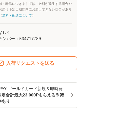
域・離島につきましては、送料が発生する場合や
お届け予定日期間内にお届けできない場合があり
（
送料・配送について
）
なし×
ナンバー：
534717789
入荷リクエストを送る
u PAY ゴールドカード新規＆即時発
限定
合計最大23,000Pもらえる※諸
件あり