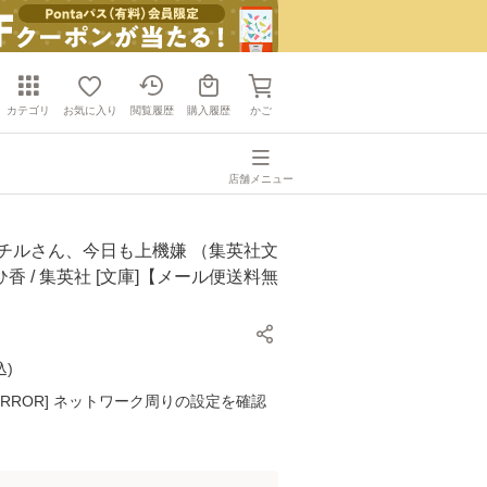
カテゴリ
お気に入り
閲覧履歴
購入履歴
かご
店舗メニュー
ミチルさん、今日も上機嫌 （集英社文
 ひ香 / 集英社 [文庫]【メール便送料無
込
)
K ERROR] ネットワーク周りの設定を確認