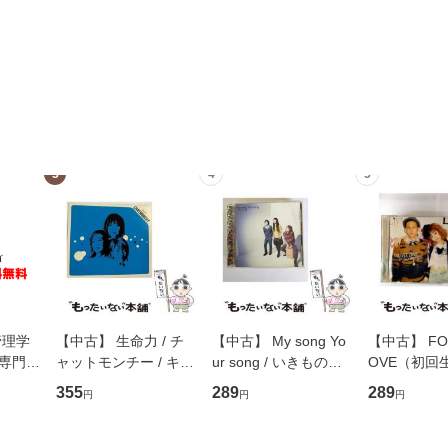
3
4
5
管理学
【中古】 生命力 / チ
【中古】 My song Yo
【中古】 FOR
専門職
ャットモンチー / キュ
ur song / いきものが
OVE（初回
ントス
ーンレコード [CD]
かり / [CD]【メール便
盤） / 清水
355
289
289
円
円
円
(看護
【メール便送料無料】
送料無料】
ミリヤ / [CD]【メール
 / 手
便送料無料
 南江