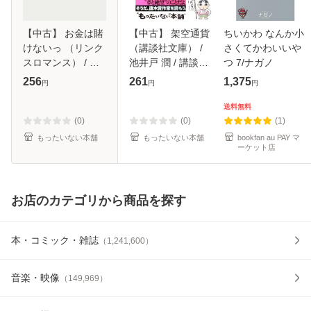
【中古】 お金は賭
【中古】 架空通貨
ちいかわ なんか小
けないっ （リンク
（講談社文庫） /
さくてかわいいや
スロマンス） / 篠
池井戸 潤 / 講談社
つ 7/ナガノ
崎 一夜 / 幻冬舎
[文庫]【メール便送
256
261
1,375
円
円
円
[新書]【メール便送
料無料】
料無料】
送料無料
(0)
(0)
(1)
もったいない本舗
もったいない本舗
bookfan au PAY マ
ーケット店
お店のカテゴリから商品を探す
本・コミック・雑誌
（
1,241,600
）
音楽・映像
（
149,969
）