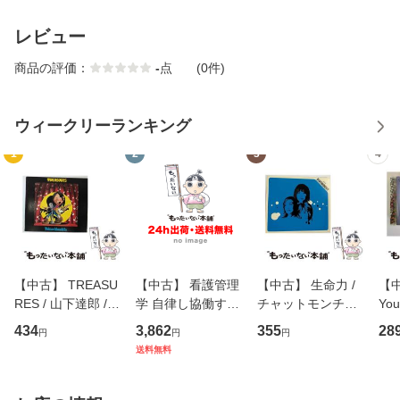
レビュー
商品の評価：
-
点
(0件)
ウィークリーランキング
1
2
3
4
【中古】 TREASU
【中古】 看護管理
【中古】 生命力 /
【中
RES / 山下達郎 /
学 自律し協働する
チャットモンチー /
You
イーストウエス
専門職の看護マネ
キューンレコード
のがか
434
3,862
355
28
円
円
円
ト・ジャパン [CD]
ジメントスキル 改
[CD]【メール便送
【
送料無料
【メール便送料無
訂第3版 (看護学テ
料無料】
料
料】
キストNiCE) / 手島
恵 藤本幸三 / 南江