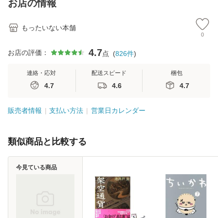
お店の情報
堂 [単行
もったいない本舗
0
4.7
お店の評価：
点
(
826
件
)
連絡・応対
配送スピード
梱包
4.7
4.6
4.7
販売者情報
支払い方法
営業日カレンダー
類似商品と比較する
今見ている商品