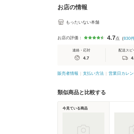
堂 [単行
お店の情報
もったいない本舗
4.7
お店の評価：
点
(
830
連絡・応対
配送スピ
4.7
4
販売者情報
支払い方法
営業日カレン
類似商品と比較する
今見ている商品