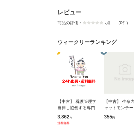
レビュー
商品の評価：
-
点
(0件)
ウィークリーランキング
1
2
【中古】 看護管理学
【中古】 生命力 
自律し協働する専門職
ャットモンチー 
の看護マネジメントス
ーンレコード [C
3,862
355
円
円
キル 改訂第3版 (看護
【メール便送料
送料無料
学テキストNiCE) / 手
島恵 藤本幸三 / 南江