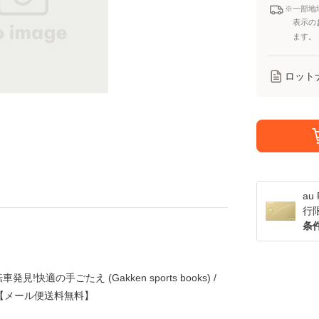
※一部地
表示の
ます。
ロット
a
行
条
適の手ごたえ (Gakken sports books) /
]【メール便送料無料】