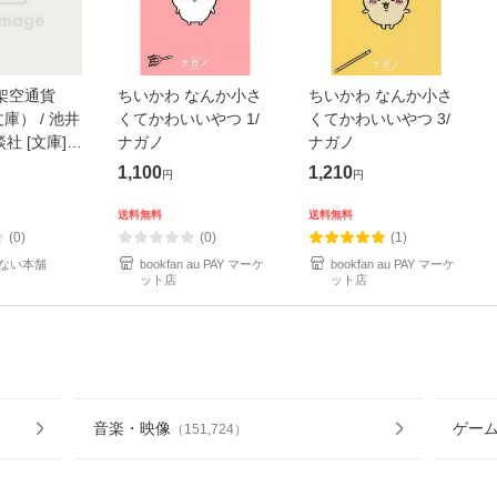
架空通貨
ちいかわ なんか小さ
ちいかわ なんか小さ
庫） / 池井
くてかわいいやつ 1/
くてかわいいやつ 3/
談社 [文庫]
ナガノ
ナガノ
便送料無料】
1,100
1,210
円
円
送料無料
送料無料
(0)
(0)
(1)
ない本舗
bookfan au PAY マーケ
bookfan au PAY マーケ
ット店
ット店
音楽・映像
ゲー
（
151,724
）