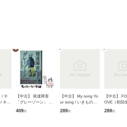
3
4
5
/ チ
【中古】 発達障害
【中古】 My song Yo
【中古】 FOR
/ キュ
「グレーゾーン」 そ
ur song / いきものが
OVE（初回
D]
の正しい理解と克服法
かり / [CD]【メール便
盤） / 清水
409
289
289
円
円
円
無料】
(SB新書 572) / 岡田尊
送料無料】
ミリヤ / [CD]【メール
司 / ＳＢクリエイティ
便送料無料
ブ [新書]【メール便送