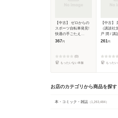
【中古】 ゼロからの
【中古】 
スポーツ自転車発見!
（講談社文
快適の手ごたえ
戸 潤 / 講
(Gakken sports
【メール
367
261
円
円
books) / 快適自転車研
究会 / 学習研究社 [単
行本]【メール便送
(0)
もったいない本舗
もったい
お店のカテゴリから商品を探す
本・コミック・雑誌
（
1,263,484
）