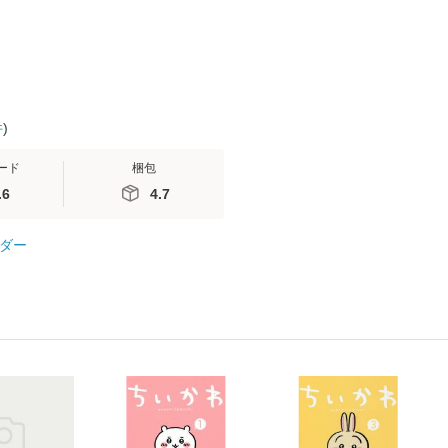
料無料】
件
)
ード
梱包
.6
4.7
ダー