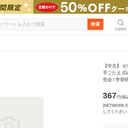
検索
詳細検索
【中古】 
手ごたえ (Gak
究会 / 学
367
円(
税
[NETWOR
してください