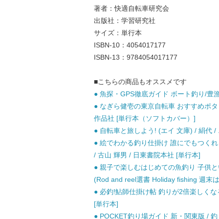
著者：快適自転車研究会
出版社：学習研究社
サイズ：単行本
ISBN-10：4054017177
ISBN-13：9784054017177
■こちらの商品もオススメです
● 魚探・GPS徹底ガイド ボート釣り/豊漁と
● なぎら健壱の東京自転車 おすすめポタリ
作品社 [単行本（ソフトカバー）]
● 自転車と旅しよう! (エイ 文庫) / 絹代 /
● 絵でわかる釣り仕掛け 誰にでもつくれる仕
/ 古山 輝男 / 日東書院本社 [単行本]
● 親子で楽しむはじめての魚釣り 子供
(Rod and reel選書 Holiday fishing
● 必釣!鮎師仕掛け帖 釣りが2倍楽しくな
[単行本]
● POCKET釣り場ガイド 新・関東版 / 釣