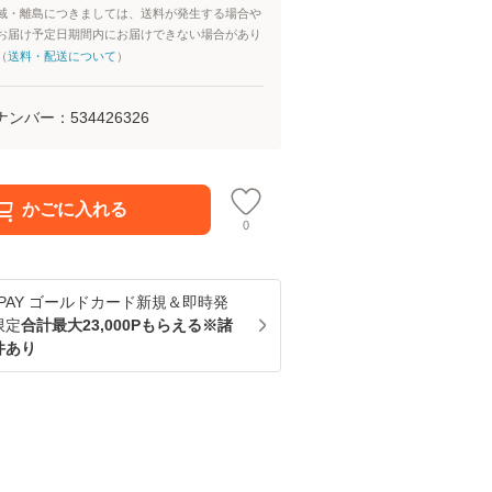
域・離島につきましては、送料が発生する場合や
お届け予定日期間内にお届けできない場合があり
（
送料・配送について
）
ナンバー：
534426326
かごに入れる
0
u PAY ゴールドカード新規＆即時発
限定
合計最大23,000Pもらえる※諸
件あり