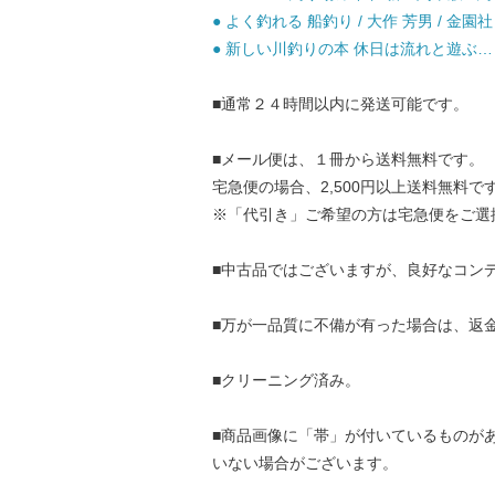
● よく釣れる 船釣り / 大作 芳男 / 金園社
● 新しい川釣りの本 休日は流れと遊ぶ… / 
■通常２４時間以内に発送可能です。
■メール便は、１冊から送料無料です。
宅急便の場合、2,500円以上送料無料で
※「代引き」ご希望の方は宅急便をご選
■中古品ではございますが、良好なコン
■万が一品質に不備が有った場合は、返
■クリーニング済み。
■商品画像に「帯」が付いているものが
いない場合がございます。