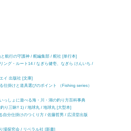
航行の守護神 / 舵編集部 / 舵社 [単行本]
ング・ルート14 / なぎら健壱、なぎら けんいち /
 エイ 出版社 [文庫]
掛けと道具選びのポイント （Fishing series）
といっしょに遊べる海・川・湖の釣り方百科事典
 週末は釣り三昧!! 1) / 地球丸 / 地球丸 [大型本]
る自分仕掛けのつくり方 / 佐藤哲男 / 広済堂出版
り場探究会 / リベラル社 [新書]