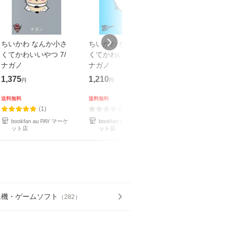
ちいかわ なんか小さ
ちいかわ なんか小さ
ちいかわ なん
くてかわいいやつ 7/
くてかわいいやつ 2/
くてかわいいやつ
ナガノ
ナガノ
ナガノ
1,375
1,210
1,210
円
円
円
送料無料
送料無料
送料無料
(1)
(0)
(1)
bookfan au PAY マーケ
bookfan au PAY マーケ
bookfan au PA
ット店
ット店
ット店
ム機・ゲームソフト
（
282
）