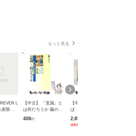
もっと見る
6
7
8
EVER L
【中古】 「意識」と
【中古】 耳をすませ
【中古】
生産限定
は何だろうか 脳の来
ば 〈2枚組〉 [DVD] /
も2時間
翔太×加藤
歴、知覚の錯誤 （講
ブエナ・ビスタ・ホー
めるよう
406
2,852
253
円
円
円
談社現代新書） / 下条
ム・エンターテイメン
計超入門！
送料無料
】
信輔 / 講談社 [新書]
ト [DVD]【メール便送
隆 / 高
【メール便送料無料】
料無料】
（ソフト