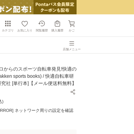
カテゴリ
お気に入り
閲覧履歴
購入履歴
かご
店舗メニュー
ゼロからのスポーツ自転車発見!快適の
ken sports books) / 快適自転車研
習研究社 [単行本]【メール便送料無料】
込
)
K ERROR] ネットワーク周りの設定を確認