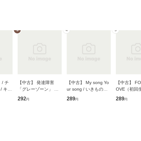
3
4
5
/ チ
【中古】 発達障害
【中古】 My song Yo
【中古】 FOR
/ キュ
「グレーゾーン」 そ
ur song / いきものが
OVE（初回
D]
の正しい理解と克服法
かり / [CD]【メール便
盤） / 清水
292
289
289
円
円
円
無料】
(SB新書 572) / 岡田尊
送料無料】
ミリヤ / [CD]【メール
司 / ＳＢクリエイティ
便送料無料
ブ [新書]【メール便送
料無料】