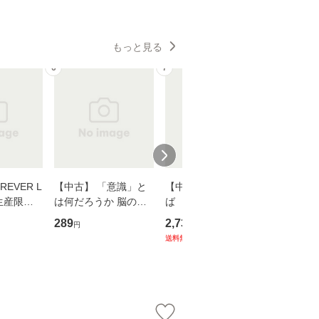
もっと見る
6
7
8
EVER L
【中古】 「意識」と
【中古】 耳をすませ
【中古】
生産限定
は何だろうか 脳の来
ば 〈2枚組〉 [DVD] /
も2時間
翔太×加藤
歴、知覚の錯誤 （講
ブエナ・ビスタ・ホー
めるよう
289
2,735
253
円
円
円
談社現代新書） / 下条
ム・エンターテイメン
計超入門！
送料無料
】
信輔 / 講談社 [新書]
ト [DVD]【メール便送
隆 / 高
【メール便送料無料】
料無料】
（ソフト
【メール