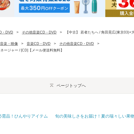
D・DVD
>
その他音楽CD・DVD
>
【中古】 若者たちへ / 角田晃広(東京03)
音楽・映像
>
音楽CD・DVD
>
その他音楽CD・DVD
>
マネージャー / [CD]【メール便送料無料】
ページトップへ
必需品！ひんやりアイテム
旬の美味しさをお届け！夏の瑞々しい果