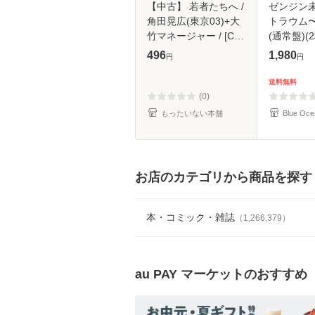
【中古】 若者たちへ /
ゼンジン
角田晃広(東京03)+大
トラウム
竹マネージャー / [CD]
(通常盤)(2
【メール便送料無料】
496
1,980
円
円
送料無料
(0)
もったいない本舗
Blue Oce
お店のカテゴリから商品を探す
本・コミック・雑誌
（
1,266,379
）
au PAY マーケット
のおすすめ