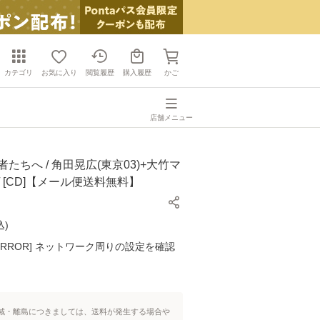
カテゴリ
お気に入り
閲覧履歴
購入履歴
かご
店舗メニュー
者たちへ / 角田晃広(東京03)+大竹マ
/ [CD]【メール便送料無料】
込
)
K ERROR] ネットワーク周りの設定を確認
域・離島につきましては、送料が発生する場合や