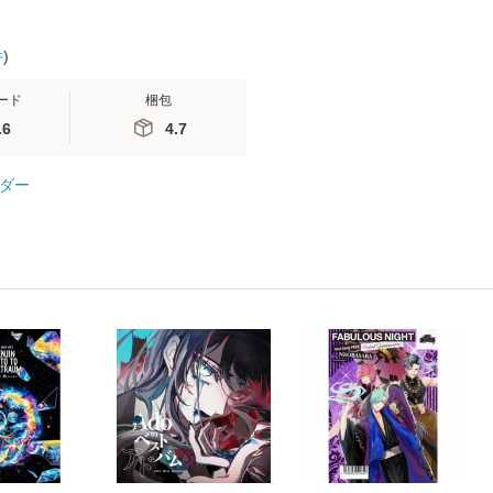
件
)
ード
梱包
.6
4.7
ダー