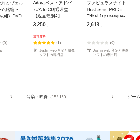
未到とヴェル
Adoのベストアドバ
ファビュラスナイト
〜銘銘編〜
ム/Ado[CD]通常盤
Host-Song PRIDE -
枚組) [DVD]
【返品種別A】
Tribal Japanesque- ネ
オバサラ/皇麗夢(豊永
3,250
2,613
円
円
利行)[CD]【返品種別
A】
送料無料
(0)
(1)
(0)
an
Joshin web 音楽と映像
Joshin web 音楽と映像
ソフトの専門店
ソフトの専門店
音楽・映像
ゲー
（
152,160
）