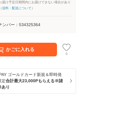
お届け予定日期間内にお届けできない場合があり
（
送料・配送について
）
ナンバー：
534325364
かごに入れる
0
u PAY ゴールドカード新規＆即時発
限定
合計最大23,000Pもらえる※諸
件あり