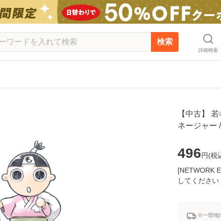
検索
詳細検索
【中古】 若
ネージャー 
496
円(
税
[NETWOR
してください
※一部地