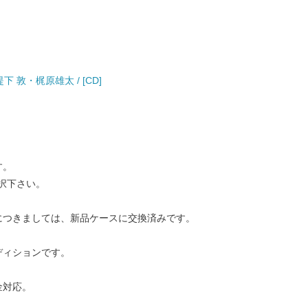
 敦・梶原雄太 / [CD]
す。
択下さい。
につきましては、新品ケースに交換済みです。
ディションです。
金対応。