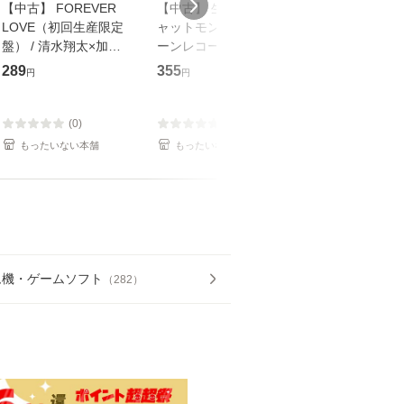
【中古】 FOREVER
【中古】 生命力 / チ
【中古】 My so
LOVE（初回生産限定
ャットモンチー / キュ
Your song / 
盤） / 清水翔太×加藤
ーンレコード [CD]
がかり / [CD]【メール
ミリヤ / [CD]【メール
【メール便送料無料】
便送料無料】
289
355
289
円
円
円
便送料無料】
(0)
(0)
(0)
もったいない本舗
もったいない本舗
もったいない本
ム機・ゲームソフト
（
282
）