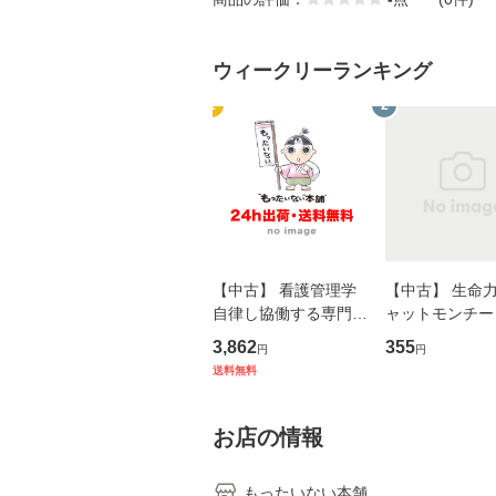
ウィークリーランキング
1
2
【中古】 看護管理学
【中古】 生命力 
自律し協働する専門職
ャットモンチー 
の看護マネジメントス
ーンレコード [C
3,862
355
円
円
キル 改訂第3版 (看護
【メール便送料
送料無料
学テキストNiCE) / 手
島恵 藤本幸三 / 南江
堂 [単行
お店の情報
もったいない本舗