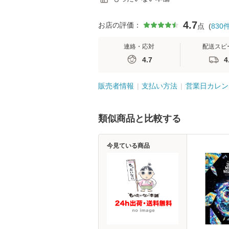
4.7
お店の評価：
点
(
830
連絡・応対
配送スピ
4.7
4
販売者情報
支払い方法
営業日カレン
類似商品と比較する
今見ている商品