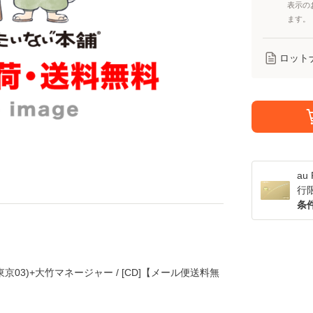
表示の
ます。
ロット
a
行
条
東京03)+大竹マネージャー / [CD]【メール便送料無