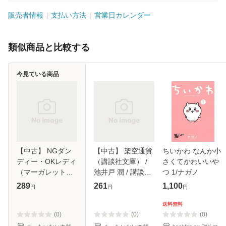
販売者情報
支払い方法
営業日カレンダー
類似商品と比較する
今見ている商品
【中古】 NGダン
【中古】 架空通貨
ちいかわ なんか小
ディー・OKレディ
（講談社文庫） /
さくてかわいいや
（マーガレットコ
池井戸 潤 / 講談社
つ 1/ナガノ
ミックス） / 槇村
[文庫]【メール便送
289
261
1,100
円
円
円
さとる / 集英社 [新
料無料】
書]【メール便送料
送料無料
無料】
(0)
(0)
(0)