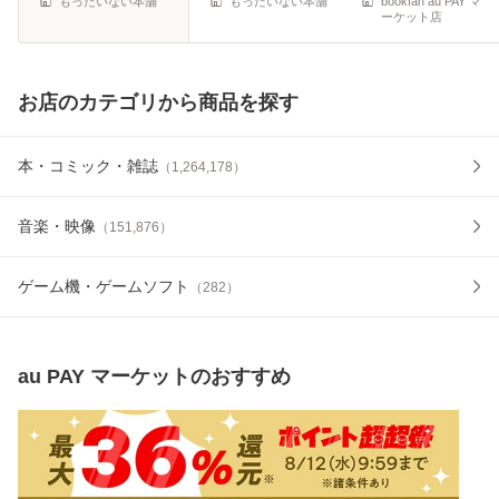
もったいない本舗
もったいない本舗
bookfan au PAY マ
ーケット店
お店のカテゴリから商品を探す
本・コミック・雑誌
（
1,264,178
）
音楽・映像
（
151,876
）
ゲーム機・ゲームソフト
（
282
）
au PAY マーケット
のおすすめ