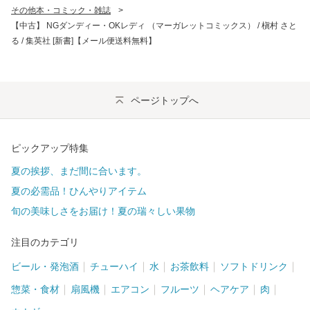
その他本・コミック・雑誌
>
【中古】 NGダンディー・OKレディ （マーガレットコミックス） / 槇村 さと
る / 集英社 [新書]【メール便送料無料】
ページトップへ
ピックアップ特集
夏の挨拶、まだ間に合います。
夏の必需品！ひんやりアイテム
旬の美味しさをお届け！夏の瑞々しい果物
注目のカテゴリ
ビール・発泡酒
チューハイ
水
お茶飲料
ソフトドリンク
惣菜・食材
扇風機
エアコン
フルーツ
ヘアケア
肉