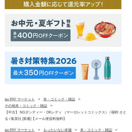
au PAY マーケット
>
本・コミック・雑誌
>
その他本・コミック・雑誌
>
【中古】 NGダンディー・OKレディ （マーガレットコミックス） / 槇村 さと
る / 集英社 [新書]【メール便送料無料】
au PAY マーケット
>
もったいない本舗
>
本・コミック・雑誌
>