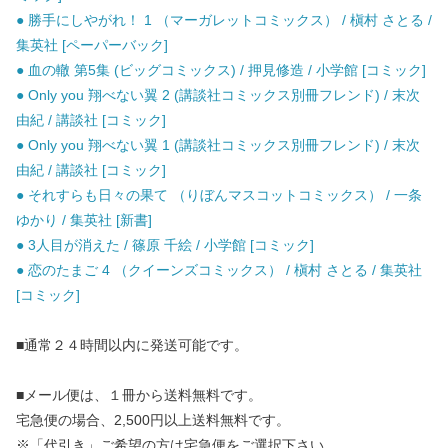
● 勝手にしやがれ！ 1 （マーガレットコミックス） / 槇村 さとる /
集英社 [ペーパーバック]
● 血の轍 第5集 (ビッグコミックス) / 押見修造 / 小学館 [コミック]
● Only you 翔べない翼 2 (講談社コミックス別冊フレンド) / 末次
由紀 / 講談社 [コミック]
● Only you 翔べない翼 1 (講談社コミックス別冊フレンド) / 末次
由紀 / 講談社 [コミック]
● それすらも日々の果て （りぼんマスコットコミックス） / 一条
ゆかり / 集英社 [新書]
● 3人目が消えた / 篠原 千絵 / 小学館 [コミック]
● 恋のたまご 4 （クイーンズコミックス） / 槇村 さとる / 集英社
[コミック]
■通常２４時間以内に発送可能です。
■メール便は、１冊から送料無料です。
宅急便の場合、2,500円以上送料無料です。
※「代引き」ご希望の方は宅急便をご選択下さい。