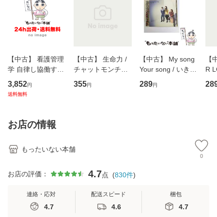
【中古】 看護管理
【中古】 生命力 /
【中古】 My song
【中
学 自律し協働する
チャットモンチー /
Your song / いきも
R 
専門職の看護マネ
キューンレコード
のがかり / [CD]
産限
3,852
355
289
28
円
円
円
ジメントスキル 改
[CD]【メール便送
【メール便送料無
翔太
送料無料
訂第3版 (看護学テ
料無料】
料】
[C
キストNiCE) / 手島
料
恵 藤本幸三 / 南江
お店の情報
堂 [単行
もったいない本舗
0
4.7
お店の評価：
点
(
830
件
)
連絡・応対
配送スピード
梱包
4.7
4.6
4.7