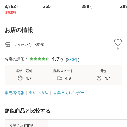
専門職の看護マネ
キューンレコード
のがかり / [CD]
産限
3,862
355
289
28
円
円
円
ジメントスキル 改
[CD]【メール便送
【メール便送料無
翔太
送料無料
訂第3版 (看護学テ
料無料】
料】
[C
キストNiCE) / 手島
料
恵 藤本幸三 / 南江
お店の情報
堂 [単行
もったいない本舗
0
4.7
お店の評価：
点
(
830
件
)
連絡・応対
配送スピード
梱包
4.7
4.6
4.7
販売者情報
支払い方法
営業日カレンダー
類似商品と比較する
今見ている商品