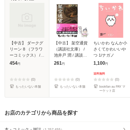
【中古】 ダークグ
【中古】 架空通貨
ちいかわ なんか小
リーン 8 （フラワ
（講談社文庫） /
さくてかわいいや
ーコミックス） /
池井戸 潤 / 講談社
つ 1/ナガノ
佐々木 淳子 / 小学
[文庫]【メール便送
454
261
1,100
円
円
円
館 [コミック]【メ
料無料】
ール便送料無料】
送料無料
(0)
(0)
(0)
もったいない本舗
もったいない本舗
bookfan au PAY マ
ーケット店
お店のカテゴリから商品を探す
本・コミック・雑誌
（
1,257,455
）