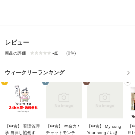
レビュー
商品の評価：
-
点
(0件)
ウィークリーランキング
1
2
3
4
【中古】 看護管理
【中古】 生命力 /
【中古】 My song
【中
学 自律し協働する
チャットモンチー /
Your song / いきも
R 