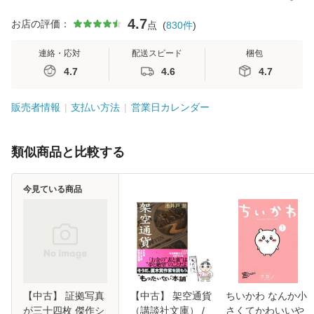
4.7
お店の評価：
点
(
830
件
)
連絡・応対
配送スピード
梱包
4.7
4.6
4.7
販売者情報
支払い方法
営業日カレンダー
類似商品と比較する
今見ている商品
【中古】 証拠写真
【中古】 架空通貨
ちいかわ なんか小
が三十四枚 傑作シ
（講談社文庫） /
さくてかわいいや