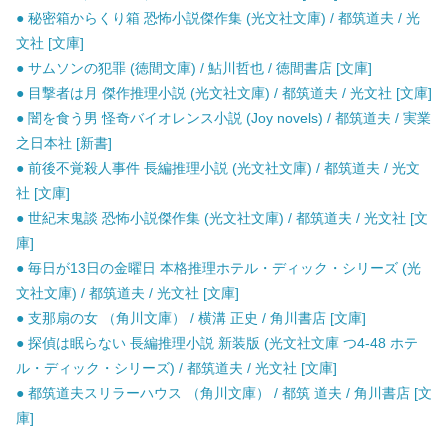
● 秘密箱からくり箱 恐怖小説傑作集 (光文社文庫) / 都筑道夫 / 光
文社 [文庫]
● サムソンの犯罪 (徳間文庫) / 鮎川哲也 / 徳間書店 [文庫]
● 目撃者は月 傑作推理小説 (光文社文庫) / 都筑道夫 / 光文社 [文庫]
● 闇を食う男 怪奇バイオレンス小説 (Joy novels) / 都筑道夫 / 実業
之日本社 [新書]
● 前後不覚殺人事件 長編推理小説 (光文社文庫) / 都筑道夫 / 光文
社 [文庫]
● 世紀末鬼談 恐怖小説傑作集 (光文社文庫) / 都筑道夫 / 光文社 [文
庫]
● 毎日が13日の金曜日 本格推理ホテル・ディック・シリーズ (光
文社文庫) / 都筑道夫 / 光文社 [文庫]
● 支那扇の女 （角川文庫） / 横溝 正史 / 角川書店 [文庫]
● 探偵は眠らない 長編推理小説 新装版 (光文社文庫 つ4-48 ホテ
ル・ディック・シリーズ) / 都筑道夫 / 光文社 [文庫]
● 都筑道夫スリラーハウス （角川文庫） / 都筑 道夫 / 角川書店 [文
庫]