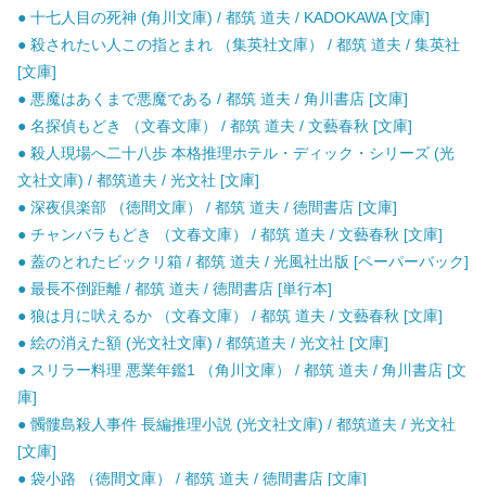
● 十七人目の死神 (角川文庫) / 都筑 道夫 / KADOKAWA [文庫]
● 殺されたい人この指とまれ （集英社文庫） / 都筑 道夫 / 集英社
[文庫]
● 悪魔はあくまで悪魔である / 都筑 道夫 / 角川書店 [文庫]
● 名探偵もどき （文春文庫） / 都筑 道夫 / 文藝春秋 [文庫]
● 殺人現場へ二十八歩 本格推理ホテル・ディック・シリーズ (光
文社文庫) / 都筑道夫 / 光文社 [文庫]
● 深夜倶楽部 （徳間文庫） / 都筑 道夫 / 徳間書店 [文庫]
● チャンバラもどき （文春文庫） / 都筑 道夫 / 文藝春秋 [文庫]
● 蓋のとれたビックリ箱 / 都筑 道夫 / 光風社出版 [ペーパーバック]
● 最長不倒距離 / 都筑 道夫 / 徳間書店 [単行本]
● 狼は月に吠えるか （文春文庫） / 都筑 道夫 / 文藝春秋 [文庫]
● 絵の消えた額 (光文社文庫) / 都筑道夫 / 光文社 [文庫]
● スリラー料理 悪業年鑑1 （角川文庫） / 都筑 道夫 / 角川書店 [文
庫]
● 髑髏島殺人事件 長編推理小説 (光文社文庫) / 都筑道夫 / 光文社
[文庫]
● 袋小路 （徳間文庫） / 都筑 道夫 / 徳間書店 [文庫]