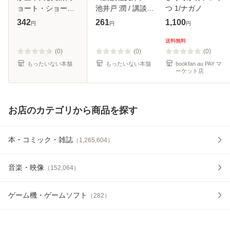
ョート・ショート
池井戸 潤 / 講談社
つ 1/ナガノ
集 (光文社文庫) /
[文庫]【メール便送
342
261
1,100
円
円
円
都筑道夫 / 光文社
料無料】
[文庫]【メール便送
送料無料
料無料】
(0)
(0)
(0)
もったいない本舗
もったいない本舗
bookfan au PAY マ
ーケット店
お店のカテゴリから商品を探す
本・コミック・雑誌
（
1,265,604
）
音楽・映像
（
152,064
）
ゲーム機・ゲームソフト
（
282
）