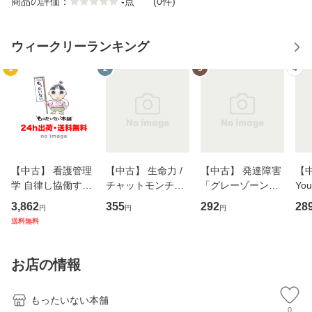
商品の評価：
-
点
(0件)
ウィークリーランキング
1
2
3
4
【中古】 看護管理
【中古】 生命力 /
【中古】 発達障害
【中
学 自律し協働する
チャットモンチー /
「グレーゾーン」
You
専門職の看護マネ
キューンレコード
その正しい理解と
のがか
3,862
355
292
28
円
円
円
ジメントスキル 改
[CD]【メール便送
克服法 (SB新書 57
【
送料無料
訂第3版 (看護学テ
料無料】
2) / 岡田尊司 / Ｓ
料
キストNiCE) / 手島
Ｂクリエイティブ
恵 藤本幸三 / 南江
[新書]【メール便送
お店の情報
堂 [単行
料無料】
もったいない本舗
0