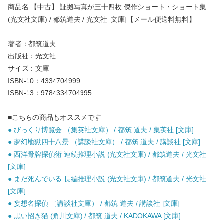
商品名:【中古】 証拠写真が三十四枚 傑作ショート・ショート集
(光文社文庫) / 都筑道夫 / 光文社 [文庫]【メール便送料無料】
著者：都筑道夫
出版社：光文社
サイズ：文庫
ISBN-10：4334704999
ISBN-13：9784334704995
■こちらの商品もオススメです
● びっくり博覧会 （集英社文庫） / 都筑 道夫 / 集英社 [文庫]
● 夢幻地獄四十八景 （講談社文庫） / 都筑 道夫 / 講談社 [文庫]
● 西洋骨牌探偵術 連続推理小説 (光文社文庫) / 都筑道夫 / 光文社
[文庫]
● まだ死んでいる 長編推理小説 (光文社文庫) / 都筑道夫 / 光文社
[文庫]
● 妄想名探偵 （講談社文庫） / 都筑 道夫 / 講談社 [文庫]
● 黒い招き猫 (角川文庫) / 都筑 道夫 / KADOKAWA [文庫]