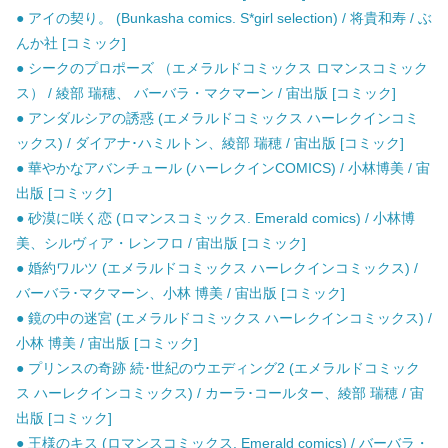
● アイの契り。 (Bunkasha comics. S*girl selection) / 将貴和寿 / ぶ
んか社 [コミック]
● シークのプロポーズ （エメラルドコミックス ロマンスコミック
ス） / 綾部 瑞穂、 バーバラ・マクマーン / 宙出版 [コミック]
● アンダルシアの誘惑 (エメラルドコミックス ハーレクインコミ
ックス) / ダイアナ･ハミルトン、綾部 瑞穂 / 宙出版 [コミック]
● 華やかなアバンチュール (ハーレクインCOMICS) / 小林博美 / 宙
出版 [コミック]
● 砂漠に咲く恋 (ロマンスコミックス. Emerald comics) / 小林博
美、シルヴィア・レンフロ / 宙出版 [コミック]
● 婚約ワルツ (エメラルドコミックス ハーレクインコミックス) /
バーバラ･マクマーン、小林 博美 / 宙出版 [コミック]
● 鏡の中の迷宮 (エメラルドコミックス ハーレクインコミックス) /
小林 博美 / 宙出版 [コミック]
● プリンスの奇跡 続･世紀のウエディング2 (エメラルドコミック
ス ハーレクインコミックス) / カーラ･コールター、綾部 瑞穂 / 宙
出版 [コミック]
● 王様のキス (ロマンスコミックス. Emerald comics) / バーバラ・