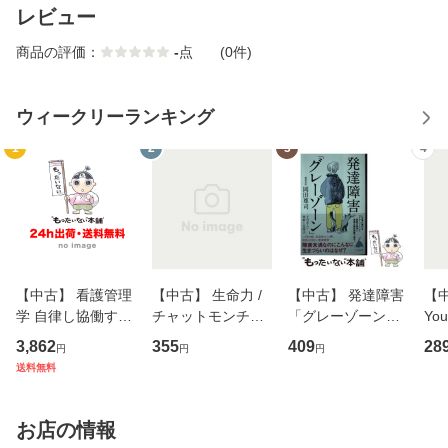
レビュー
商品の評価：
-
点
(0件)
ウィークリーランキング
1
2
3
4
【中古】 看護管理
【中古】 生命力 /
【中古】 発達障害
【中
学 自律し協働する
チャットモンチー /
「グレーゾーン」
You
専門職の看護マネ
キューンレコード
その正しい理解と
のがか
3,862
355
409
28
円
円
円
ジメントスキル 改
[CD]【メール便送
克服法 (SB新書 57
【
送料無料
訂第3版 (看護学テ
料無料】
2) / 岡田尊司 / Ｓ
料
キストNiCE) / 手島
Ｂクリエイティブ
恵 藤本幸三 / 南江
[新書]【メール便送
お店の情報
堂 [単行
料無料】