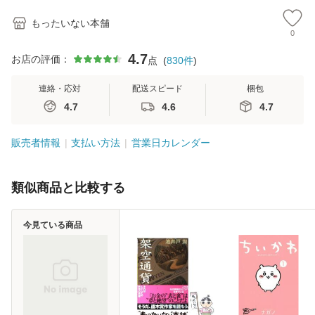
もったいない本舗
0
4.7
お店の評価：
点
(
830
件
)
連絡・応対
配送スピード
梱包
4.7
4.6
4.7
販売者情報
支払い方法
営業日カレンダー
類似商品と比較する
今見ている商品