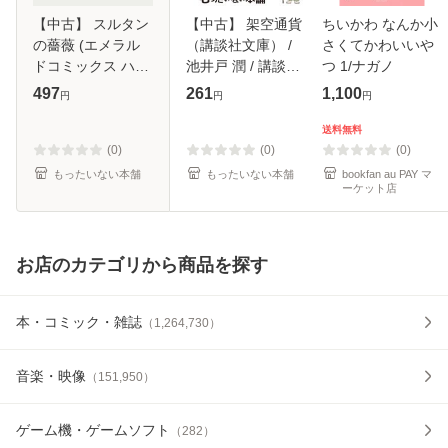
【中古】 スルタン
【中古】 架空通貨
ちいかわ なんか小
の薔薇 (エメラル
（講談社文庫） /
さくてかわいいや
ドコミックス ハー
池井戸 潤 / 講談社
つ 1/ナガノ
レクインコミック
[文庫]【メール便送
497
261
1,100
円
円
円
ス) / 小林 博美、
料無料】
アレキサンドラ・
送料無料
セラーズ / 宙出版
(0)
(0)
(0)
[コミック]
もったいない本舗
もったいない本舗
bookfan au PAY マ
ーケット店
お店のカテゴリから商品を探す
本・コミック・雑誌
（
1,264,730
）
音楽・映像
（
151,950
）
ゲーム機・ゲームソフト
（
282
）